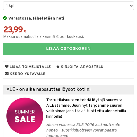
moskannut
 & Siivous
Varastossa, lähetetään heti
mosmukit
& Leivontavuoat
23,99
€
Maksa osamaksulla alkaen 5 € per kuukausi.
tyisveitset
& Baaritarvikkeet
LISÄÄ OSTOSKORIIN
ttiöveitset
ktroniikka
rinta- & Vihannesveitset
one
LISÄÄ TOIVELISTALLE
KIRJOITA ARVOSTELU
kkuulaudat
uone
uoneen sisustus
KERRO YSTÄVÄLLE
päveitset
one
oneen tarvikkeita
oneen koristelu
ALE - on aika napsauttaa löydöt kotiin!
tsenteroittimet
a
oneen tekstiilit
 huonekalut
& Saalit
Tartu tilaisuuteen tehdä löytöjä suuresta
tsisetit
ALEstamme. Juuri nyt tarjoamme suuren
 lamput
tyynyt
valikoiman jännittäviä tuotteita alennetuilla
tsitarvikkeet
hinnoilla!
uoneen säilytys
t
it & Koukut
Ale on voimassa 31.8.2026 asti mutta ole
anasetit
uoneen tekstiilit
uotteet
risteet
nopea - suosikkituotteesi voivat päästä
loppumaan!