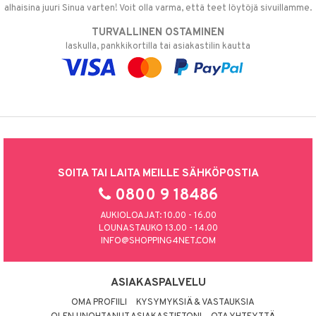
alhaisina juuri Sinua varten! Voit olla varma, että teet löytöjä sivuillamme.
TURVALLINEN OSTAMINEN
laskulla, pankkikortilla tai asiakastilin kautta
SOITA TAI LAITA MEILLE SÄHKÖPOSTIA
0800 9 18486
AUKIOLOAJAT: 10.00 - 16.00
LOUNASTAUKO 13.00 - 14.00
INFO@SHOPPING4NET.COM
ASIAKASPALVELU
OMA PROFIILI
KYSYMYKSIÄ & VASTAUKSIA