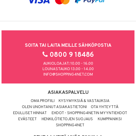
SOITA TAI LAITA MEILLE SÄHKÖPOSTIA
0800 9 18486
AUKIOLOAJAT: 10.00 - 16.00
LOUNASTAUKO 13.00 - 14.00
INFO@SHOPPING4NET.COM
ASIAKASPALVELU
OMA PROFIILI
KYSYMYKSIÄ & VASTAUKSIA
OLEN UNOHTANUT ASIAKASTIETONI
OTA YHTEYTTÄ
EDULLISET HINNAT
EHDOT - SHOPPING4NETIN MYYNTIEHDOT
EVÄSTEET
HENKILÖTIETOJEN SUOJAUS
KUMPPANIKSI
SHOPPING4NET