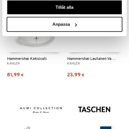
våra cookies vid fortsatt användande av vår webbplats.
Tillåt alla
Anpassa
Hammershøi Keksivati
Hammershøi Lautanen Valkoinen
KÄHLER
KÄHLER
81,99
23,99
€
€