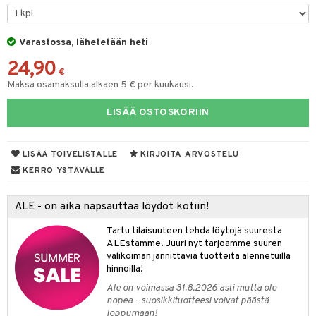
tyisveitset
& Baaritarvikkeet
Varastossa, lähetetään heti
ttiöveitset
ktroniikka
24,90
rinta- & Vihannesveitset
€
one
Maksa osamaksulla alkaen 5 € per kuukausi.
kkuulaudat
uone
uoneen sisustus
LISÄÄ OSTOSKORIIN
päveitset
one
oneen tarvikkeita
oneen koristelu
tsenteroittimet
a
oneen tekstiilit
 huonekalut
& Saalit
LISÄÄ TOIVELISTALLE
KIRJOITA ARVOSTELU
tsisetit
KERRO YSTÄVÄLLE
 lamput
tyynyt
tsitarvikkeet
uoneen säilytys
t
it & Koukut
ALE - on aika napsauttaa löydöt kotiin!
anasetit
uoneen tekstiilit
uotteet
risteet
Tartu tilaisuuteen tehdä löytöjä suuresta
ALEstamme. Juuri nyt tarjoamme suuren
anat & Tyynyliinat
ttöön
lytys
elu
 tekstiilit
valikoiman jännittäviä tuotteita alennetuilla
hinnoilla!
nyt & Peitot
kut
mot & Veistokset
s
iköt & Lyhdyt
tyynyt
 Grillaustarvikkeet
Ale on voimassa 31.8.2026 asti mutta ole
nsäilytys & Korit
lot
huonekalut
oneen tekstiilit
 & hyönteissuoja
iköt & Lyhdyt
nopea - suosikkituotteesi voivat päästä
spalvelu
loppumaan!