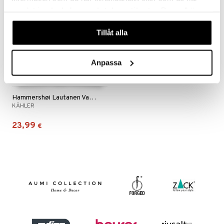
samlat in när du har använt deras tjänster. Du godkänner
våra cookies vid fortsatt användande av vår webbplats.
Tillåt alla
Anpassa
Hammershøi Lautanen Valkoinen
KÄHLER
23,99
€