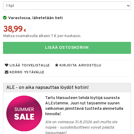
tyisveitset
& Baaritarvikkeet
Varastossa, lähetetään heti
ttiöveitset
ktroniikka
38,99
rinta- & Vihannesveitset
€
one
Maksa osamaksulla alkaen 7 € per kuukausi.
kkuulaudat
uone
uoneen sisustus
LISÄÄ OSTOSKORIIN
päveitset
one
oneen tarvikkeita
oneen koristelu
tsenteroittimet
a
oneen tekstiilit
 huonekalut
& Saalit
LISÄÄ TOIVELISTALLE
KIRJOITA ARVOSTELU
tsisetit
KERRO YSTÄVÄLLE
 lamput
tyynyt
tsitarvikkeet
uoneen säilytys
t
it & Koukut
ALE - on aika napsauttaa löydöt kotiin!
anasetit
uoneen tekstiilit
uotteet
risteet
Tartu tilaisuuteen tehdä löytöjä suuresta
ALEstamme. Juuri nyt tarjoamme suuren
anat & Tyynyliinat
ttöön
lytys
elu
 tekstiilit
valikoiman jännittäviä tuotteita alennetuilla
hinnoilla!
nyt & Peitot
kut
mot & Veistokset
s
iköt & Lyhdyt
tyynyt
 Grillaustarvikkeet
Ale on voimassa 31.8.2026 asti mutta ole
nsäilytys & Korit
lot
huonekalut
oneen tekstiilit
timet
iköt & Lyhdyt
nopea - suosikkituotteesi voivat päästä
spalvelu
loppumaan!