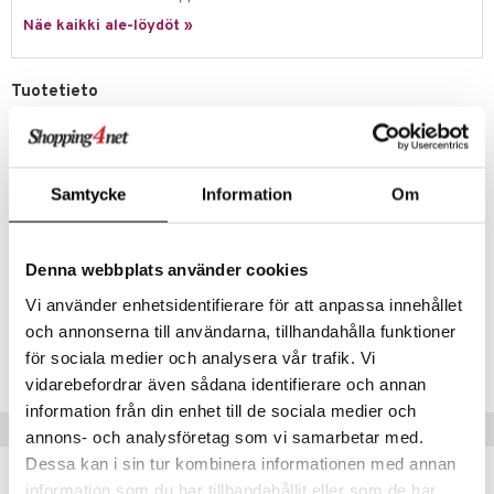
jat
s & Hyllyt
n ruokinta
lot
ksiä & vastauksia
Näe kaikki ale-löydöt »
al Art
karit & Koukut
ynttilät
mput
tuotetta
ukut
lyt
tolamput
oneen tekstiilit
avälineet
aistus
Tuotetieto
 verkkokaupasta
näkoristeet
nsäilytys & Korit
tälamput
anasetit
Kastikekannu Hammershøi-sarjasta Kähleriltä. Sarjan muotoilijana on
ustarvikkeet
ollut Hans-Christian Bauer joka on kehittänyt muotoilun jonka punainen
sit
anat & Tyynyliinat
 Peitteet
maelämä
nauha löytyy kaikista sarjan tuotteista. Kastikekannulla on 2 vuoden
takuu.
Samtycke
Information
Om
nyt & Peitot
aistus
Materiaali: Posliini
Koko: Halkaisija: 16,5 cm, Korkeus: 11,5 cm
Denna webbplats använder cookies
Tilavuus: 66 cl
Vi använder enhetsidentifierare för att anpassa innehållet
Tuotenumero
och annonserna till användarna, tillhandahålla funktioner
för sociala medier och analysera vår trafik. Vi
ICA60-1-WI
vidarebefordrar även sådana identifierare och annan
information från din enhet till de sociala medier och
Vinkkejä sinulle
annons- och analysföretag som vi samarbetar med.
Dessa kan i sin tur kombinera informationen med annan
information som du har tillhandahållit eller som de har