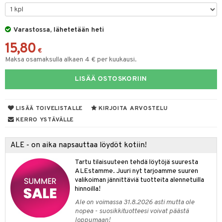
tyisveitset
& Baaritarvikkeet
Varastossa, lähetetään heti
ttiöveitset
ktroniikka
15,80
rinta- & Vihannesveitset
€
one
Maksa osamaksulla alkaen 4 € per kuukausi.
kkuulaudat
uone
uoneen sisustus
LISÄÄ OSTOSKORIIN
päveitset
one
oneen tarvikkeita
oneen koristelu
tsenteroittimet
a
oneen tekstiilit
 huonekalut
& Saalit
LISÄÄ TOIVELISTALLE
KIRJOITA ARVOSTELU
tsisetit
KERRO YSTÄVÄLLE
 lamput
tyynyt
tsitarvikkeet
uoneen säilytys
t
it & Koukut
ALE - on aika napsauttaa löydöt kotiin!
anasetit
uoneen tekstiilit
uotteet
risteet
Tartu tilaisuuteen tehdä löytöjä suuresta
ALEstamme. Juuri nyt tarjoamme suuren
anat & Tyynyliinat
ttöön
lytys
elu
 tekstiilit
valikoiman jännittäviä tuotteita alennetuilla
hinnoilla!
nyt & Peitot
kut
mot & Veistokset
s
iköt & Lyhdyt
tyynyt
 Grillaustarvikkeet
Ale on voimassa 31.8.2026 asti mutta ole
nsäilytys & Korit
lot
huonekalut
oneen tekstiilit
 & hyönteissuoja
iköt & Lyhdyt
nopea - suosikkituotteesi voivat päästä
spalvelu
loppumaan!