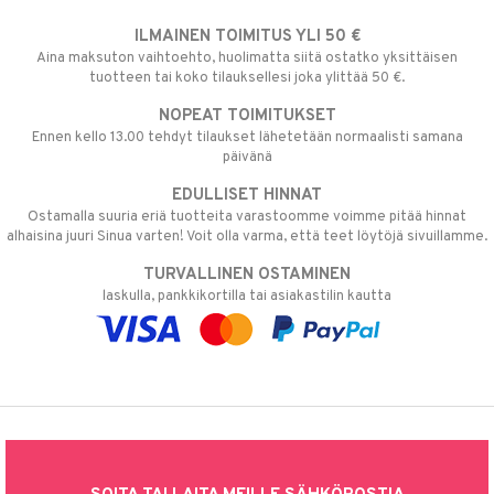
ILMAINEN TOIMITUS YLI 50 €
Aina maksuton vaihtoehto, huolimatta siitä ostatko yksittäisen
tuotteen tai koko tilauksellesi joka ylittää 50 €.
NOPEAT TOIMITUKSET
Ennen kello 13.00 tehdyt tilaukset lähetetään normaalisti samana
päivänä
EDULLISET HINNAT
Ostamalla suuria eriä tuotteita varastoomme voimme pitää hinnat
alhaisina juuri Sinua varten! Voit olla varma, että teet löytöjä sivuillamme.
TURVALLINEN OSTAMINEN
laskulla, pankkikortilla tai asiakastilin kautta