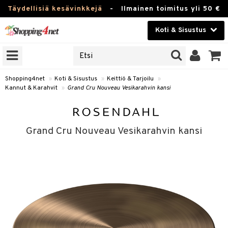
Täydellisiä kesävinkkejä
-
Ilmainen toimitus yli 50 €
Koti & Sisustus
ERKKEJÄ
Kauneudenhoito
JAT
UOTTEITA
Piilolinssit
Shopping4net
»
Koti & Sisustus
»
Keittiö & Tarjoilu
»
Kannut & Karahvit
»
Grand Cru Nouveau Vesikarahvin kansi
Luontaistuotteet
 Tarjoilu
Apteekki
et
Grand Cru Nouveau Vesikarahvin kansi
 & Karahvit
Fitness
säilytys
Koti & Sisustus
ekstiilit
Lelut, Lapsi & Vauva
välineet
Tuotemerkkejä
oneet
Kampanjat
vi, Tee & Espresso
 Mukit