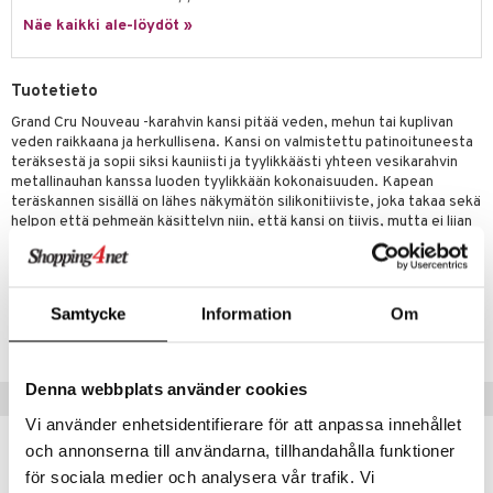
jat
s & Hyllyt
timet
lot
ksiä & vastauksia
Näe kaikki ale-löydöt »
al Art
karit & Koukut
ynttilät
n ruokinta
mput
tuotetta
ukut
lyt
tolamput
oneen tekstiilit
aistus
Tuotetieto
 verkkokaupasta
näkoristeet
nsäilytys & Korit
tälamput
anasetit
Grand Cru Nouveau -karahvin kansi pitää veden, mehun tai kuplivan
avälineet
ustarvikkeet
veden raikkaana ja herkullisena. Kansi on valmistettu patinoituneesta
sit
anat & Tyynyliinat
 Peitteet
teräksestä ja sopii siksi kauniisti ja tyylikkäästi yhteen vesikarahvin
metallinauhan kanssa luoden tyylikkään kokonaisuuden. Kapean
nyt & Peitot
maelämä
teräskannen sisällä on lähes näkymätön silikonitiiviste, joka takaa sekä
helpon että pehmeän käsittelyn niin, että kansi on tiivis, mutta ei liian
aistus
tiukka. Yksinkertaisesti toimiva ja tyylikäs.
Tuotenumero
Samtycke
Information
Om
ITR61-1-XX
Denna webbplats använder cookies
Vinkkejä sinulle
Vi använder enhetsidentifierare för att anpassa innehållet
och annonserna till användarna, tillhandahålla funktioner
-10%
för sociala medier och analysera vår trafik. Vi