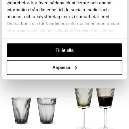
vidarebefordrar även sådana identifierare och annan
information från din enhet till de sociala medier och
annons- och analysföretag som vi samarbetar med.
Dessa kan i sin tur kombinera informationen med annan
information som du har tillhandahållit eller som de har
samlat in när du har använt deras tjänster. Du godkänner
våra cookies vid fortsatt användande av vår webbplats.
Grand Cru Nouveau Vesikarahvi 1L
Grand Cru Nouveau Vesilasi 26 cl 4-pack
Tillåt alla
ROSENDAHL
ROSENDAHL
27,74
24,99
27,82
€
€
(
€
)
Anpassa