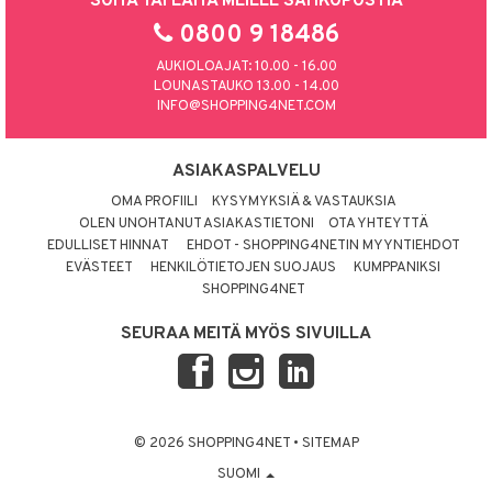
SOITA TAI LAITA MEILLE SÄHKÖPOSTIA
0800 9 18486
AUKIOLOAJAT: 10.00 - 16.00
LOUNASTAUKO 13.00 - 14.00
INFO@SHOPPING4NET.COM
ASIAKASPALVELU
OMA PROFIILI
KYSYMYKSIÄ & VASTAUKSIA
OLEN UNOHTANUT ASIAKASTIETONI
OTA YHTEYTTÄ
EDULLISET HINNAT
EHDOT - SHOPPING4NETIN MYYNTIEHDOT
EVÄSTEET
HENKILÖTIETOJEN SUOJAUS
KUMPPANIKSI
SHOPPING4NET
SEURAA MEITÄ MYÖS SIVUILLA
© 2026 SHOPPING4NET
•
SITEMAP
SUOMI