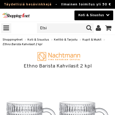
Täydellisiä kesävinkkejä
-
Ilmainen toimitus yli 50 €
Koti & Sisustus
ERKKEJÄ
Kauneudenhoito
JAT
UOTTEITA
Piilolinssit
Shopping4net
»
Koti & Sisustus
»
Keittiö & Tarjoilu
»
Kupit & Mukit
»
Ethno Barista Kahvilasit 2 kpl
Luontaistuotteet
 Tarjoilu
Apteekki
et
Ethno Barista Kahvilasit 2 kpl
 & Karahvit
Fitness
säilytys
Koti & Sisustus
ekstiilit
Lelut, Lapsi & Vauva
välineet
Tuotemerkkejä
oneet
Kampanjat
vi, Tee & Espresso
& Mukit