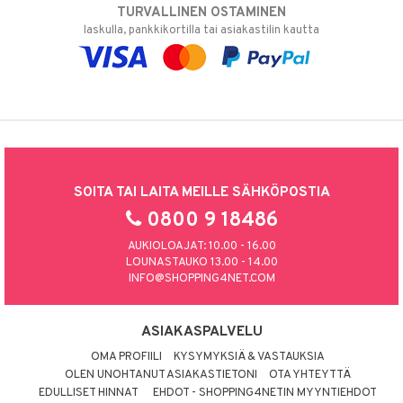
TURVALLINEN OSTAMINEN
laskulla, pankkikortilla tai asiakastilin kautta
SOITA TAI LAITA MEILLE SÄHKÖPOSTIA
0800 9 18486
AUKIOLOAJAT: 10.00 - 16.00
LOUNASTAUKO 13.00 - 14.00
INFO@SHOPPING4NET.COM
ASIAKASPALVELU
OMA PROFIILI
KYSYMYKSIÄ & VASTAUKSIA
OLEN UNOHTANUT ASIAKASTIETONI
OTA YHTEYTTÄ
EDULLISET HINNAT
EHDOT - SHOPPING4NETIN MYYNTIEHDOT