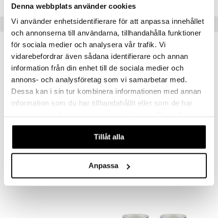
Denna webbplats använder cookies
Vi använder enhetsidentifierare för att anpassa innehållet
Suositut tuotteet
och annonserna till användarna, tillhandahålla funktioner
för sociala medier och analysera vår trafik. Vi
-38%
vidarebefordrar även sådana identifierare och annan
information från din enhet till de sociala medier och
annons- och analysföretag som vi samarbetar med.
Dessa kan i sin tur kombinera informationen med annan
information som du har tillhandahållit eller som de har
samlat in när du har använt deras tjänster. Du godkänner
våra cookies vid fortsatt användande av vår webbplats.
Saatavana useana vaihtoehtona
Saatavana useana vaihtoehtona
Tillåt alla
Knabstrup Colorit Kuppi
Design Letters Posliinimuki A-Z
KNABSTRUP KERAMIK
DESIGN LETTERS
Anpassa
13
14
20,99
€
(
€
)
alk.
€