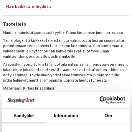
jat
s & Hyllyt
timet
lot
ksiä & vastauksia
Näe kaikki ale-löydöt »
al Art
karit & Koukut
ynttilät
n ruokinta
mput
tuotetta
ukut
lyt
tolamput
oneen tekstiilit
aistus
Tuotetieto
 verkkokaupasta
näkoristeet
nsäilytys & Korit
tälamput
anasetit
Nauti lämpimistä juomistasi tyylillä Ethno lämpimien juomien lasissa
avälineet
ustarvikkeet
Tämä elegantti kirkkaasta kristallista valmistettu lasi on suunniteltu
sit
anat & Tyynyliinat
 Peitteet
parantamaan teen, kahvin tai kaakaon kokemusta. Sen suora muoto,
vakaat sivut ja käytännöllinen kahva tekevät siitä tyylikkään
nyt & Peitot
maelämä
vaihtoehdon perinteisille posliinimukeille.
aistus
Arabeski-inspiroitu kristallimuotoilu antaa lasille hienostuneen ilmeen,
joka tekee jokaisesta hetkestä – aamukahvista iltateehen – hieman
erityisemmän. Täydellinen yhdistelmä toimivuutta ja muotoa niille,
jotka haluavat nauttia lämpimistä juomista hienostuneesti.
Materiaali: Kirkas kristallilasi
Kestää konepesun
Design: Moderni arabeski – ylellinen tunne arjessa
Samtycke
Information
Om
Tuotenumero
ITZ91-2-XX