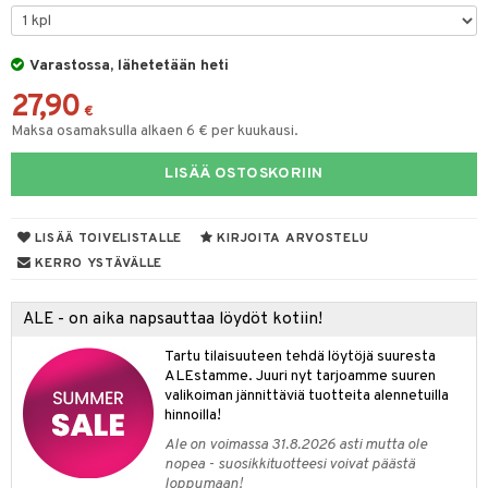
tyisveitset
& Baaritarvikkeet
Varastossa, lähetetään heti
ttiöveitset
ktroniikka
27,90
rinta- & Vihannesveitset
€
one
Maksa osamaksulla alkaen 6 € per kuukausi.
kkuulaudat
uone
uoneen sisustus
LISÄÄ OSTOSKORIIN
päveitset
one
oneen tarvikkeita
oneen koristelu
tsenteroittimet
a
oneen tekstiilit
 huonekalut
& Saalit
LISÄÄ TOIVELISTALLE
KIRJOITA ARVOSTELU
tsisetit
KERRO YSTÄVÄLLE
 lamput
tyynyt
tsitarvikkeet
uoneen säilytys
t
it & Koukut
ALE - on aika napsauttaa löydöt kotiin!
anasetit
uoneen tekstiilit
uotteet
risteet
Tartu tilaisuuteen tehdä löytöjä suuresta
ALEstamme. Juuri nyt tarjoamme suuren
anat & Tyynyliinat
ttöön
lytys
elu
 tekstiilit
valikoiman jännittäviä tuotteita alennetuilla
hinnoilla!
nyt & Peitot
kut
mot & Veistokset
s
iköt & Lyhdyt
tyynyt
 Grillaustarvikkeet
Ale on voimassa 31.8.2026 asti mutta ole
nsäilytys & Korit
lot
huonekalut
oneen tekstiilit
 & hyönteissuoja
iköt & Lyhdyt
nopea - suosikkituotteesi voivat päästä
spalvelu
loppumaan!