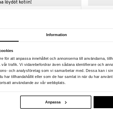
a löydöt kotiin!
isuuteen tehdä löytöjä suuresta ALEstamme. Juuri
mme suuren valikoiman jännittäviä tuotteita
a hinnoilla!
massa 31.8.2026 asti mutta ole nopea -
otteesi voivat päästä loppumaan!
Information
i ale-löydöt »
Saatavana
vaihtoe
cookies
Satake Paisti
e för att anpassa innehållet och annonserna till användarna, tillh
ettu hiiliteräksestä ja käy läpi ainutlaatuisen
keraaminen pi
vår trafik. Vi vidarebefordrar även sådana identifierare och anna
stävän, luonnollisen non-stick -pinnan (vapaa PFAS-
SATAKE
n myötä – kutsumme sitä BlackSteeliksi. Paistinpannu
nnons- och analysföretag som vi samarbetar med. Dessa kan i sin
33,90
tumisen ja siinä on HoneyComb-kuvio tasaisen
alk.
har tillhandahållit eller som de har samlat in när du har använt
jakautumisen takaamiseksi. Saatavana eri kokoisina.
ortsatt användande av vår webbplats.
Anpassa