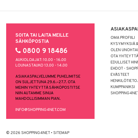
ASIAKASPA
SOITA TAI LAITA MEILLE
OMA PROFIILI
SÄHKÖPOSTIA
KYSYMYKSIÄ &
0800 9 18486
OLEN UNOHTAN
OTA YHTEYTT
AUKIOLOAJAT: 10.00 - 16.00
EDULLISET HI
LOUNASTAUKO 13.00 - 14.00
EHDOT - SHOP
EVÄSTEET
ASIAKASPALVELUMME PUHELIMITSE
HENKILÖTIETO
ON SULJETTUNA 29.6.–27.7. OTA
KUMPPANIKSI
MEIHIN YHTEYTTÄ SÄHKÖPOSTITSE
NIIN AUTAMME SINUA
SHOPPING4NE
MAHDOLLISIMMAN PIAN.
INFO@SHOPPING4NET.COM
© 2026 SHOPPING4NET
•
SITEMAP