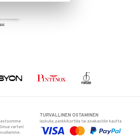
sic
TURVALLINEN OSTAMINEN
varastoomme
laskulla, pankkikortilla tai asiakastilin kautta
 Sinua varten!
sivuillamme.