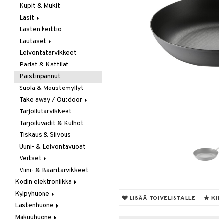
Kupit & Mukit
Kahvi, Tee & Espresso
Lasit
Leivänpaahtimet
Lasten keittiö
Mixerit &
Juoma- & Cocktailasit
Sähkövatkaimet
Lautaset
Juomalasit
Muut koneet
Leivontatarvikkeet
Olutlasit
Asetit
Vedenkeittimet
Padat & Kattilat
Shamppanjalasit
Ruokalautaset
Paistinpannut
Snapsi- & Aveclasit
Syvät lautaset
Suola & Maustemyllyt
Viinilasit
Take away / Outdoor
Whiskey- & Konjakkilasit
Tarjoilutarvikkeet
Eväslaatikot
Tarjoiluvadit & Kulhot
Pullot
Tiskaus & Siivous
Termoskannut
Uuni- & Leivontavuoat
Termosmukit
Veitset
Viini- & Baaritarvikkeet
Erityisveitset
Kodin elektroniikka
Keittiöveitset
Kylpyhuone
Ääni
Kuorinta- &
LISÄÄ TOIVELISTALLE
KI
Vihannesveitset
Lastenhuone
Kylpyhuoneen sisustus
Leikkuulaudat
Makuuhuone
Kylpyhuoneen tarvikkeita
Kylpyhuoneen koristelu