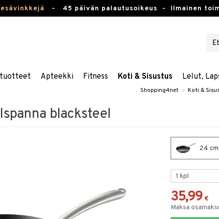
kesävinkkejä
-
45 päivän palautusoikeus -
Ilmainen toim
tuotteet
Apteekki
Fitness
Koti & Sisustus
Lelut, Lap
Shopping4net
»
Koti & Sisu
ålspanna blacksteel
24 cm 
35,99
€
Maksa osamaksul