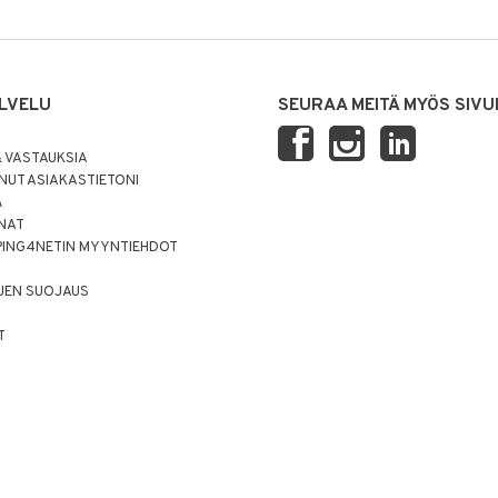
LVELU
SEURAA MEITÄ MYÖS SIVU
 VASTAUKSIA
UT ASIAKASTIETONI
Ä
NNAT
PING4NETIN MYYNTIEHDOT
JEN SUOJAUS
T