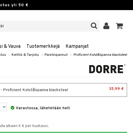
itus yli 50 €
si & Vauva
Tuotemerkkejä
Kampanjat
stus
»
Keittiö & Tarjoilu
»
Paistinpannut
»
Proficient Kolstålspanna blacksteel
35,99 €
- Proficient Kolstålspanna blacksteel
Varastossa, lähetetään heti
la alkaen 6 € per kuukausi.