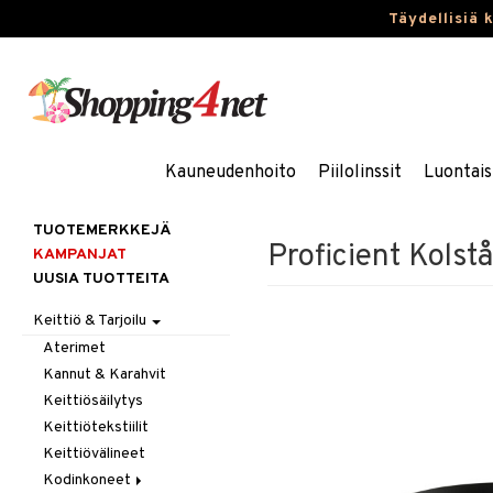
Täydellisiä 
Kauneudenhoito
Piilolinssit
Luontais
TUOTEMERKKEJÄ
Proficient Kolst
KAMPANJAT
UUSIA TUOTTEITA
Keittiö & Tarjoilu
Aterimet
Kannut & Karahvit
Keittiösäilytys
Keittiötekstiilit
Keittiövälineet
Kodinkoneet