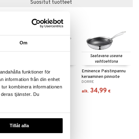
Suositut tuotteet
Om
 useana
Saatavana useana
htona
vaihtoehtona
npannu
Demeyere Apollo
Eminence Paistinpannu
andahålla funktioner för
nnoite
Kastike-/sautépannu
keraaminen pinnoite
n information från din enhet
DEMEYERE
DORRE
ilman kantta
 tur kombinera informationen
168,90
34,99
€
€
alk.
€
 deras tjänster. Du
Tillåt alla