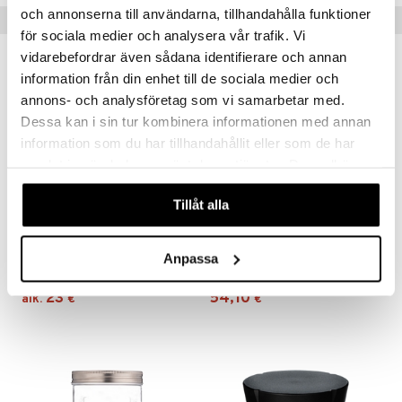
och annonserna till användarna, tillhandahålla funktioner
Suositut tuotteet
för sociala medier och analysera vår trafik. Vi
vidarebefordrar även sådana identifierare och annan
information från din enhet till de sociala medier och
annons- och analysföretag som vi samarbetar med.
Dessa kan i sin tur kombinera informationen med annan
information som du har tillhandahållit eller som de har
samlat in när du har använt deras tjänster. Du godkänner
våra cookies vid fortsatt användande av vår webbplats.
Tillåt alla
Saatavana useana vaihtoehtona
Bella Leipälaatikko
Fermentointisetti
Anpassa
DORRE
KILNER
23
54,10
alk.
€
€