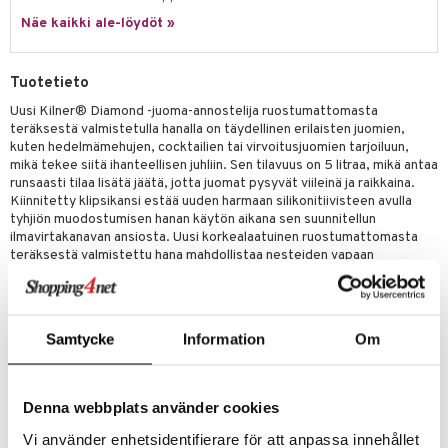
jat
s & Hyllyt
timet
lot
ksiä & vastauksia
Näe kaikki ale-löydöt »
al Art
karit & Koukut
ynttilät
n ruokinta
mput
tuotetta
ukut
lyt
tolamput
oneen tekstiilit
aistus
Tuotetieto
 verkkokaupasta
näkoristeet
nsäilytys & Korit
tälamput
anasetit
Uusi Kilner® Diamond -juoma-annostelija ruostumattomasta
avälineet
ustarvikkeet
teräksestä valmistetulla hanalla on täydellinen erilaisten juomien,
sit
anat & Tyynyliinat
 Peitteet
kuten hedelmämehujen, cocktailien tai virvoitusjuomien tarjoiluun,
mikä tekee siitä ihanteellisen juhliin. Sen tilavuus on 5 litraa, mikä antaa
nyt & Peitot
maelämä
runsaasti tilaa lisätä jäätä, jotta juomat pysyvät viileinä ja raikkaina.
Kiinnitetty klipsikansi estää uuden harmaan silikonitiivisteen avulla
aistus
tyhjiön muodostumisen hanan käytön aikana sen suunnitellun
ilmavirtakanavan ansiosta. Uusi korkealaatuinen ruostumattomasta
teräksestä valmistettu hana mahdollistaa nesteiden vapaan
virtauksen ilman tippoja ja on myös helppo irrottaa, mikä tekee siitä
helpon puhdistaa. Jokainen purkki on valmistettu korkealaatuisesta
soodakalkkilasista, joka tarjoaa kirkkauden ja tasaisen seinämän
paksuuden.
Samtycke
Information
Om
Tuotenumero
Denna webbplats använder cookies
ITX68-1-XX
Vi använder enhetsidentifierare för att anpassa innehållet