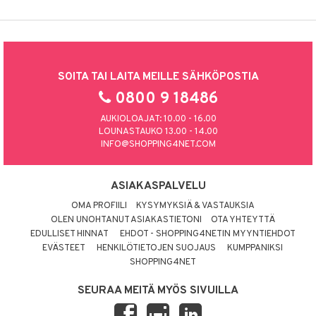
SOITA TAI LAITA MEILLE SÄHKÖPOSTIA
0800 9 18486
AUKIOLOAJAT: 10.00 - 16.00
LOUNASTAUKO 13.00 - 14.00
INFO@SHOPPING4NET.COM
ASIAKASPALVELU
OMA PROFIILI
KYSYMYKSIÄ & VASTAUKSIA
OLEN UNOHTANUT ASIAKASTIETONI
OTA YHTEYTTÄ
EDULLISET HINNAT
EHDOT - SHOPPING4NETIN MYYNTIEHDOT
EVÄSTEET
HENKILÖTIETOJEN SUOJAUS
KUMPPANIKSI
SHOPPING4NET
SEURAA MEITÄ MYÖS SIVUILLA