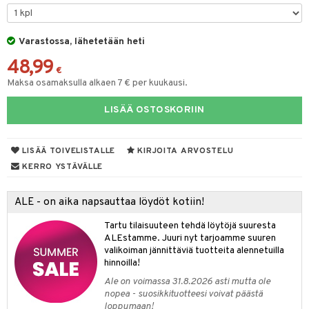
tyisveitset
& Baaritarvikkeet
Varastossa, lähetetään heti
ttiöveitset
ktroniikka
48,99
rinta- & Vihannesveitset
€
one
Maksa osamaksulla alkaen 7 € per kuukausi.
kkuulaudat
uone
uoneen sisustus
LISÄÄ OSTOSKORIIN
päveitset
one
oneen tarvikkeita
oneen koristelu
tsenteroittimet
a
oneen tekstiilit
 huonekalut
& Saalit
LISÄÄ TOIVELISTALLE
KIRJOITA ARVOSTELU
tsisetit
KERRO YSTÄVÄLLE
 lamput
tyynyt
tsitarvikkeet
uoneen säilytys
t
it & Koukut
ALE - on aika napsauttaa löydöt kotiin!
anasetit
uoneen tekstiilit
uotteet
risteet
Tartu tilaisuuteen tehdä löytöjä suuresta
ALEstamme. Juuri nyt tarjoamme suuren
anat & Tyynyliinat
ttöön
lytys
elu
 tekstiilit
valikoiman jännittäviä tuotteita alennetuilla
hinnoilla!
nyt & Peitot
kut
mot & Veistokset
s
iköt & Lyhdyt
tyynyt
 Grillaustarvikkeet
Ale on voimassa 31.8.2026 asti mutta ole
nsäilytys & Korit
lot
huonekalut
oneen tekstiilit
 & hyönteissuoja
iköt & Lyhdyt
nopea - suosikkituotteesi voivat päästä
spalvelu
loppumaan!