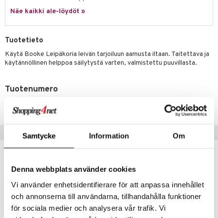
jat
s & Hyllyt
timet
lot
ksiä & vastauksia
Näe kaikki ale-löydöt »
al Art
karit & Koukut
ynttilät
n ruokinta
mput
tuotetta
ukut
lyt
tolamput
oneen tekstiilit
aistus
Tuotetieto
 verkkokaupasta
näkoristeet
nsäilytys & Korit
tälamput
anasetit
Käytä Booke Leipäkoria leivän tarjoiluun aamusta iltaan. Taitettava ja
avälineet
ustarvikkeet
käytännöllinen helppoa säilytystä varten, valmistettu puuvillasta.
sit
anat & Tyynyliinat
 Peitteet
nyt & Peitot
Tuotenumero
maelämä
ITS63-XX-SV
aistus
Suositut tuotteet
Samtycke
Information
Om
Denna webbplats använder cookies
Vi använder enhetsidentifierare för att anpassa innehållet
och annonserna till användarna, tillhandahålla funktioner
för sociala medier och analysera vår trafik. Vi