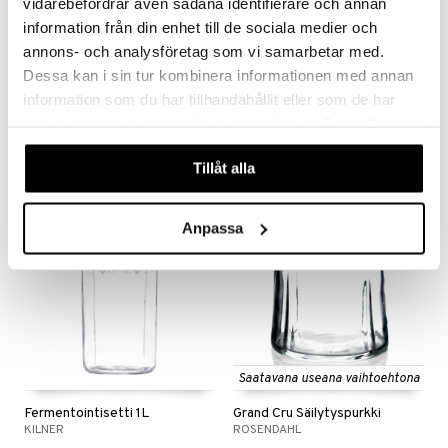
vidarebefordrar även sådana identifierare och annan
information från din enhet till de sociala medier och
Saatavana useana vaihtoehtona
annons- och analysföretag som vi samarbetar med.
Dessa kan i sin tur kombinera informationen med annan
Bella Leipälaatikko
Fermentointisetti
DORRE
KILNER
information som du har tillhandahållit eller som de har
samlat in när du har använt deras tjänster. Du godkänner
23
54,10
alk.
€
€
våra cookies vid fortsatt användande av vår webbplats.
Tillåt alla
Anpassa
Saatavana useana vaihtoehtona
Fermentointisetti 1L
Grand Cru Säilytyspurkki
KILNER
ROSENDAHL