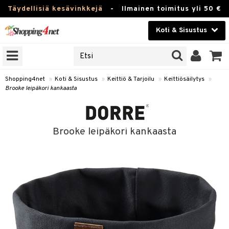
Täydellisiä kesävinkkejä
-
Ilmainen toimitus yli 50 €
Koti & Sisustus
ERKKEJÄ
Kauneudenhoito
JAT
UOTTEITA
Piilolinssit
Shopping4net
»
Koti & Sisustus
»
Keittiö & Tarjoilu
»
Keittiösäilytys
»
Brooke leipäkori kankaasta
Luontaistuotteet
 Tarjoilu
Apteekki
et
Brooke leipäkori kankaasta
 & Karahvit
Fitness
ösäilytys
Koti & Sisustus
ekstiilit
Lelut, Lapsi & Vauva
välineet
Tuotemerkkejä
oneet
Kampanjat
vi, Tee & Espresso
 Mukit