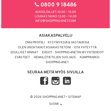
0800 9 18486
AUKIOLOAJAT: 10.00 - 16.00
LOUNASTAUKO 13.00 - 14.00
INFO@SHOPPING4NET.COM
ASIAKASPALVELU
OMA PROFIILI
KYSYMYKSIÄ & VASTAUKSIA
OLEN UNOHTANUT ASIAKASTIETONI
OTA YHTEYTTÄ
EDULLISET HINNAT
EHDOT - SHOPPING4NETIN MYYNTIEHDOT
EVÄSTEET
HENKILÖTIETOJEN SUOJAUS
KUMPPANIKSI
SHOPPING4NET
SEURAA MEITÄ MYÖS SIVUILLA
© 2026 SHOPPING4NET
•
SITEMAP
SUOMI