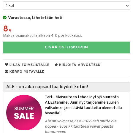
tyisveitset
& Baaritarvikkeet
Varastossa, lähetetään heti
ttiöveitset
ktroniikka
8
rinta- & Vihannesveitset
€
one
Maksa osamaksulla alkaen 4 € per kuukausi.
kkuulaudat
uone
uoneen sisustus
LISÄÄ OSTOSKORIIN
päveitset
one
oneen tarvikkeita
oneen koristelu
tsenteroittimet
a
oneen tekstiilit
 huonekalut
& Saalit
LISÄÄ TOIVELISTALLE
KIRJOITA ARVOSTELU
tsisetit
KERRO YSTÄVÄLLE
 lamput
tyynyt
tsitarvikkeet
uoneen säilytys
t
it & Koukut
ALE - on aika napsauttaa löydöt kotiin!
anasetit
uoneen tekstiilit
uotteet
risteet
Tartu tilaisuuteen tehdä löytöjä suuresta
ALEstamme. Juuri nyt tarjoamme suuren
anat & Tyynyliinat
ttöön
lytys
elu
 tekstiilit
valikoiman jännittäviä tuotteita alennetuilla
hinnoilla!
nyt & Peitot
kut
mot & Veistokset
s
iköt & Lyhdyt
tyynyt
 Grillaustarvikkeet
Ale on voimassa 31.8.2026 asti mutta ole
nsäilytys & Korit
lot
huonekalut
oneen tekstiilit
 & hyönteissuoja
iköt & Lyhdyt
nopea - suosikkituotteesi voivat päästä
spalvelu
loppumaan!