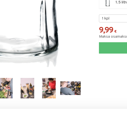
1.5 lit
9,99
€
Maksa osamaksul
RJOITA ARVOSTELU
KERRO YSTÄVÄLLE