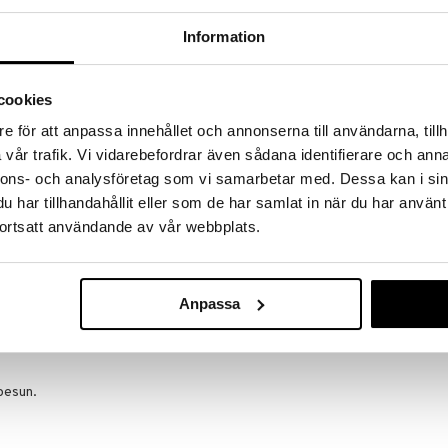
a löydöt kotiin!
Information
isuuteen tehdä löytöjä suuresta ALEstamme. Juuri
mme suuren valikoiman jännittäviä tuotteita
a hinnoilla!
cookies
massa 31.8.2026 asti mutta ole nopea -
otteesi voivat päästä loppumaan!
e för att anpassa innehållet och annonserna till användarna, tillh
i ale-löydöt »
vår trafik. Vi vidarebefordrar även sådana identifierare och anna
nnons- och analysföretag som vi samarbetar med. Dessa kan i sin
Saatavana
vaihtoe
har tillhandahållit eller som de har samlat in när du har använt
ortsatt användande av vår webbplats.
GIANNI Lasipu
upeita purkkeja säilytystarkoituksiin, voit säilyttää
 hilloon ja sokeriin. Lasipurkkien kapea muotoilu
ALESSI
nomaisten urien kanssa yhdistää toiminnallisuuden ja
24,90
alk.
Anpassa
 = 11 cm, 0,75 l = 14,5 cm, 1 l = 18 cm, 1,5 l = 24 cm,
pesun.