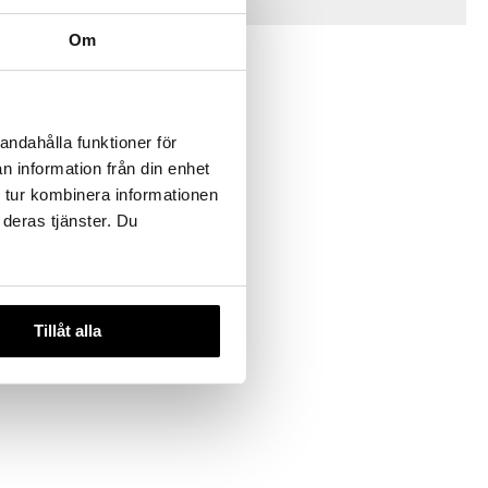
Vinkkejä sinulle
Om
andahålla funktioner för
n information från din enhet
 tur kombinera informationen
 useana
htona
 deras tjänster. Du
rkki
€
Tillåt alla