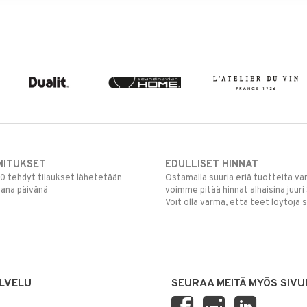
MITUKSET
EDULLISET HINNAT
00 tehdyt tilaukset lähetetään
Ostamalla suuria eriä tuotteita 
mana päivänä
voimme pitää hinnat alhaisina juuri
Voit olla varma, että teet löytöjä 
LVELU
SEURAA MEITÄ MYÖS SIVU