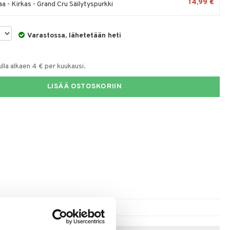
14,99 €
raa - Kirkas - Grand Cru Säilytyspurkki
Varastossa, lähetetään heti
la alkaen 4 € per kuukausi.
LISÄÄ OSTOSKORIIN