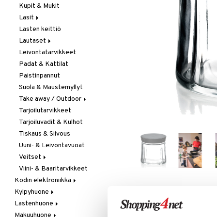
Kupit & Mukit
Kahvi, Tee & Espresso
Lasit
Leivänpaahtimet
Lasten keittiö
Mixerit &
Juoma- & Cocktailasit
Sähkövatkaimet
Lautaset
Juomalasit
Muut koneet
Leivontatarvikkeet
Olutlasit
Asetit
Vedenkeittimet
Padat & Kattilat
Shamppanjalasit
Ruokalautaset
Paistinpannut
Snapsi- & Aveclasit
Syvät lautaset
Suola & Maustemyllyt
Viinilasit
Take away / Outdoor
Whiskey- & Konjakkilasit
Tarjoilutarvikkeet
Eväslaatikot
Tarjoiluvadit & Kulhot
Pullot
Tiskaus & Siivous
Termoskannut
Uuni- & Leivontavuoat
Termosmukit
Veitset
Viini- & Baaritarvikkeet
Erityisveitset
Kodin elektroniikka
Keittiöveitset
Kylpyhuone
Ääni
Kuorinta- &
LISÄÄ TOIVELISTALLE
KI
Vihannesveitset
Lastenhuone
Kylpyhuoneen sisustus
Leikkuulaudat
Makuuhuone
Kylpyhuoneen tarvikkeita
Kylpyhuoneen koristelu