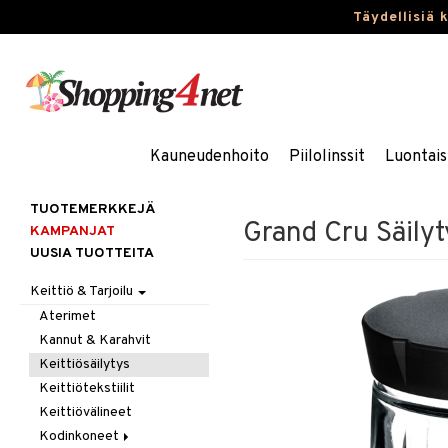
Täydellisiä 
Kauneudenhoito
Piilolinssit
Luontais
TUOTEMERKKEJÄ
Grand Cru Säilyt
KAMPANJAT
UUSIA TUOTTEITA
Keittiö & Tarjoilu
Aterimet
Kannut & Karahvit
Keittiösäilytys
Keittiötekstiilit
Keittiövälineet
Kodinkoneet