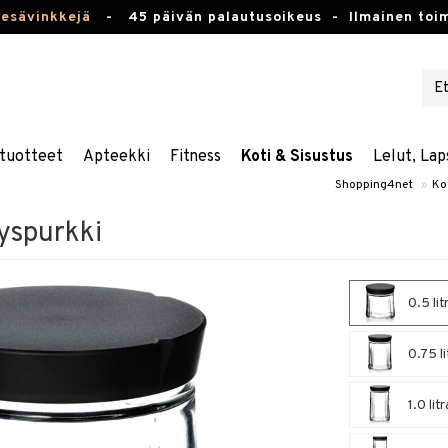
kesävinkkejä
-
45 päivän palautusoikeus -
Ilmainen toim
tuotteet
Apteekki
Fitness
Koti & Sisustus
Lelut, Lap
Shopping4net
»
Ko
yspurkki
0.5 lit
0.75 li
1.0 lit