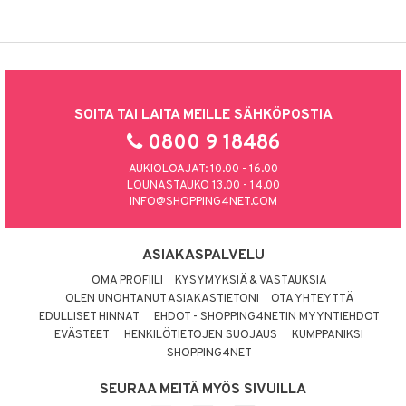
SOITA TAI LAITA MEILLE SÄHKÖPOSTIA
0800 9 18486
AUKIOLOAJAT: 10.00 - 16.00
LOUNASTAUKO 13.00 - 14.00
INFO@SHOPPING4NET.COM
ASIAKASPALVELU
OMA PROFIILI
KYSYMYKSIÄ & VASTAUKSIA
OLEN UNOHTANUT ASIAKASTIETONI
OTA YHTEYTTÄ
EDULLISET HINNAT
EHDOT - SHOPPING4NETIN MYYNTIEHDOT
EVÄSTEET
HENKILÖTIETOJEN SUOJAUS
KUMPPANIKSI
SHOPPING4NET
SEURAA MEITÄ MYÖS SIVUILLA