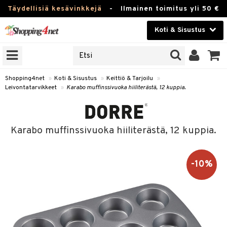
Täydellisiä kesävinkkejä
-
Ilmainen toimitus yli 50 €
Koti & Sisustus
ERKKEJÄ
Kauneudenhoito
JAT
UOTTEITA
Piilolinssit
Shopping4net
»
Koti & Sisustus
»
Keittiö & Tarjoilu
»
Leivontatarvikkeet
»
Karabo muffinssivuoka hiiliterästä, 12 kuppia.
Luontaistuotteet
 Tarjoilu
Apteekki
et
Karabo muffinssivuoka hiiliterästä, 12 kuppia.
 & Karahvit
Fitness
säilytys
Koti & Sisustus
-10%
ekstiilit
Lelut, Lapsi & Vauva
välineet
Tuotemerkkejä
oneet
Kampanjat
vi, Tee & Espresso
 Mukit