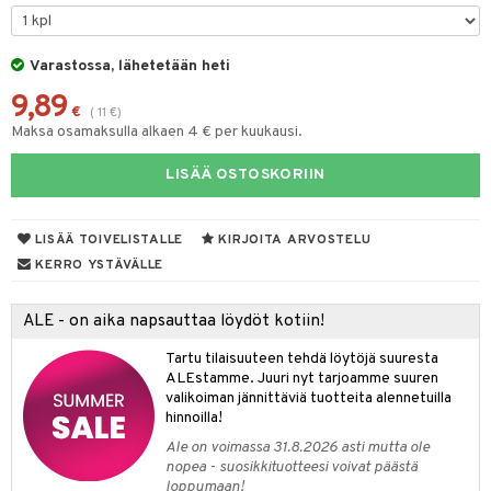
tyisveitset
& Baaritarvikkeet
Varastossa, lähetetään heti
ttiöveitset
ktroniikka
9,89
rinta- & Vihannesveitset
€
(
11
€
)
one
Maksa osamaksulla alkaen 4 € per kuukausi.
kkuulaudat
uone
uoneen sisustus
LISÄÄ OSTOSKORIIN
päveitset
one
oneen tarvikkeita
oneen koristelu
tsenteroittimet
a
oneen tekstiilit
 huonekalut
& Saalit
LISÄÄ TOIVELISTALLE
KIRJOITA ARVOSTELU
tsisetit
KERRO YSTÄVÄLLE
 lamput
tyynyt
tsitarvikkeet
uoneen säilytys
t
it & Koukut
ALE - on aika napsauttaa löydöt kotiin!
anasetit
uoneen tekstiilit
uotteet
risteet
Tartu tilaisuuteen tehdä löytöjä suuresta
ALEstamme. Juuri nyt tarjoamme suuren
anat & Tyynyliinat
ttöön
lytys
elu
 tekstiilit
valikoiman jännittäviä tuotteita alennetuilla
hinnoilla!
nyt & Peitot
kut
mot & Veistokset
s
iköt & Lyhdyt
tyynyt
 Grillaustarvikkeet
Ale on voimassa 31.8.2026 asti mutta ole
nsäilytys & Korit
lot
huonekalut
oneen tekstiilit
 & hyönteissuoja
iköt & Lyhdyt
nopea - suosikkituotteesi voivat päästä
spalvelu
loppumaan!