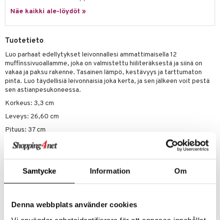
jat
s & Hyllyt
timet
lot
ksiä & vastauksia
Näe kaikki ale-löydöt »
al Art
karit & Koukut
ynttilät
n ruokinta
mput
tuotetta
ukut
lyt
tolamput
oneen tekstiilit
aistus
Tuotetieto
 verkkokaupasta
näkoristeet
nsäilytys & Korit
tälamput
anasetit
Luo parhaat edellytykset leivonnallesi ammattimaisella 12
avälineet
ustarvikkeet
muffinssivuoallamme, joka on valmistettu hiiliteräksestä ja siinä on
sit
anat & Tyynyliinat
 Peitteet
vakaa ja paksu rakenne. Tasainen lämpö, kestävyys ja tarttumaton
pinta. Luo täydellisiä leivonnaisia joka kerta, ja sen jälkeen voit pestä
nyt & Peitot
maelämä
sen astianpesukoneessa.
Korkeus: 3,3 cm
aistus
Leveys: 26,60 cm
Pituus: 37 cm
Hoito-ohjeet: Astianpesukoneen kestävä
Materiaali: Hiiliteräs
Muut: PTFE Vapaa, PFOA Vapaa & BPA Vapaa
Samtycke
Information
Om
Tuotenumero
Denna webbplats använder cookies
IUC05-37-XX
Vi använder enhetsidentifierare för att anpassa innehållet