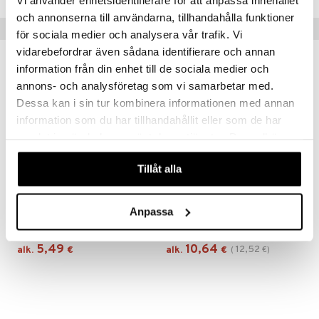
och annonserna till användarna, tillhandahålla funktioner
Suositut tuotteet
för sociala medier och analysera vår trafik. Vi
vidarebefordrar även sådana identifierare och annan
kampanja
-15%
information från din enhet till de sociala medier och
annons- och analysföretag som vi samarbetar med.
Dessa kan i sin tur kombinera informationen med annan
information som du har tillhandahållit eller som de har
samlat in när du har använt deras tjänster. Du godkänner
våra cookies vid fortsatt användande av vår webbplats.
Tillåt alla
Saatavana useana vaihtoehtona
Saatavana useana vaihtoehtona
Brody Leipävuoka hiiliterästä
Margrethe-kulho Carbon Black
Anpassa
DORRE
ROSTI
5,49
10,64
12,52
alk.
€
alk.
€
(
€
)