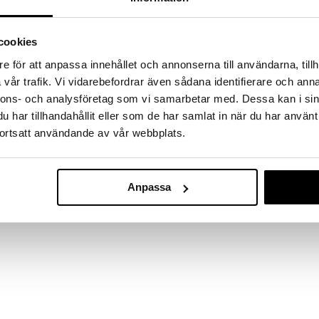
a löydöt kotiin!
isuuteen tehdä löytöjä suuresta ALEstamme. Juuri
cookies
mme suuren valikoiman jännittäviä tuotteita
a hinnoilla!
e för att anpassa innehållet och annonserna till användarna, tillh
massa 31.8.2026 asti mutta ole nopea -
vår trafik. Vi vidarebefordrar även sådana identifierare och anna
otteesi voivat päästä loppumaan!
nnons- och analysföretag som vi samarbetar med. Dessa kan i sin
i ale-löydöt »
har tillhandahållit eller som de har samlat in när du har använt
ortsatt användande av vår webbplats.
Cobalt Blue P
sarjan kulho. Kulho on ensiluokkaista posliinia,
21 cm
ä. Sen koboltinsininen väritys vaihtelee tuotteesta
Anpassa
TOKYO DESIGN 
näin jokainen tuote on ainutlaatuinen. Se soveltuu
12,99
lkiruokien tarjoilemiseen. Konepesun ja mikroaaltouunin
€