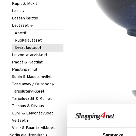
Kupit & Mukit
Kahvi, Tee & Espresso
Lasit
Leivänpaahtimet
Lasten keittiö
Mixerit &
Juoma- & Cocktailasit
Sähkövatkaimet
Lautaset
Juomalasit
Muut koneet
Olutlasit
Asetit
Vedenkeittimet
Shamppanjalasit
Ruokalautaset
Snapsi- & Aveclasit
Syvät lautaset
Viinilasit
Leivontatarvikkeet
Whiskey- & Konjakkilasit
Padat & Kattilat
Paistinpannut
Suola & Maustemyllyt
Take away / Outdoor
Tarjoilutarvikkeet
Eväslaatikot
Tarjoiluvadit & Kulhot
Pullot
Tiskaus & Siivous
Termoskannut
Uuni- & Leivontavuoat
Termosmukit
Veitset
LISÄÄ TOIVELISTALLE
KI
Viini- & Baaritarvikkeet
Erityisveitset
Samtycke
Kodin elektroniikka
Keittiöveitset