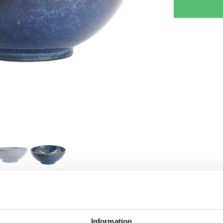
RJOITA ARVOSTELU
KERRO YSTÄVÄLLE
Information