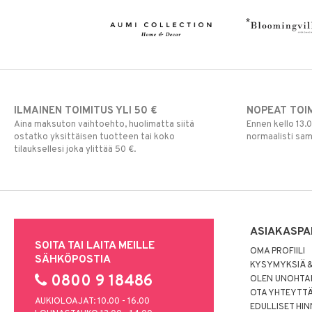
ILMAINEN TOIMITUS YLI 50 €
NOPEAT TOI
Aina maksuton vaihtoehto, huolimatta siitä
Ennen kello 13.
ostatko yksittäisen tuotteen tai koko
normaalisti sa
tilauksellesi joka ylittää 50 €.
ASIAKASPA
SOITA TAI LAITA MEILLE
OMA PROFIILI
SÄHKÖPOSTIA
KYSYMYKSIÄ &
0800 9 18486
OLEN UNOHTAN
OTA YHTEYTT
AUKIOLOAJAT: 10.00 - 16.00
EDULLISET HI