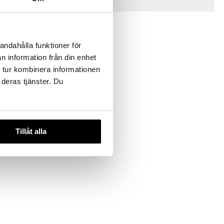
Vinkkejä sinulle
andahålla funktioner för
n information från din enhet
 tur kombinera informationen
 deras tjänster. Du
asta Plate
Tillåt alla
STUDIO