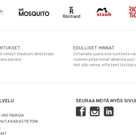
MITUKSET
EDULLISET HINNAT
00 tehdyt tilaukset lähetetään
Ostamalla suuria eriä tuotteita 
mana päivänä
voimme pitää hinnat alhaisina juuri
Voit olla varma, että teet löytöjä 
LVELU
SEURAA MEITÄ MYÖS SIVU
 VASTAUKSIA
UT ASIAKASTIETONI
Ä
NNAT