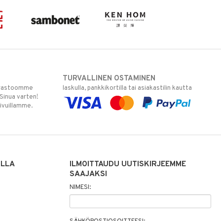
TURVALLINEN OSTAMINEN
varastoomme
laskulla, pankkikortilla tai asiakastilin kautta
 Sinua varten!
sivuillamme.
ILLA
ILMOITTAUDU UUTISKIRJEEMME
SAAJAKSI
NIMESI: