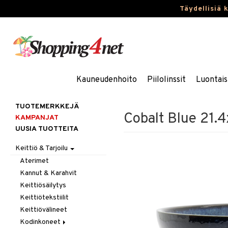
Täydellisiä 
Kauneudenhoito
Piilolinssit
Luontais
TUOTEMERKKEJÄ
Cobalt Blue 21
KAMPANJAT
UUSIA TUOTTEITA
Keittiö & Tarjoilu
Aterimet
Kannut & Karahvit
Keittiösäilytys
Keittiötekstiilit
Keittiövälineet
Kodinkoneet