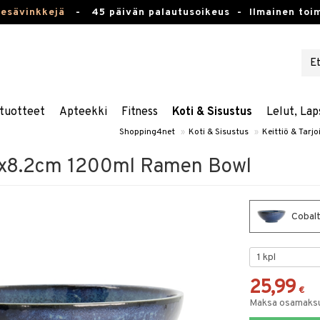
kesävinkkejä
-
45 päivän palautusoikeus -
Ilmainen toim
tuotteet
Apteekki
Fitness
Koti & Sisustus
Lelut, Lap
Shopping4net
»
Koti & Sisustus
»
Keittiö & Tarjo
.4x8.2cm 1200ml Ramen Bowl
Cobalt
25,99
€
Maksa osamaksul