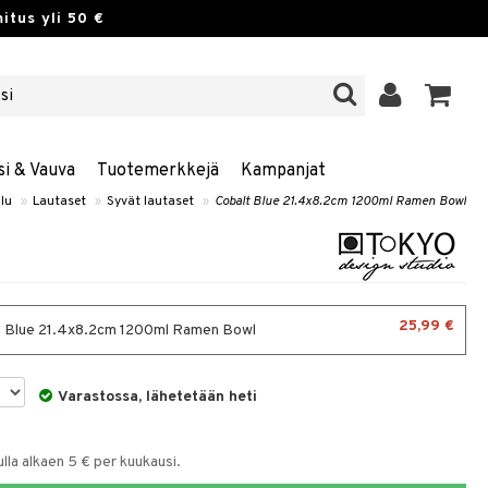
itus yli 50 €
si & Vauva
Tuotemerkkejä
Kampanjat
ilu
»
Lautaset
»
Syvät lautaset
»
Cobalt Blue 21.4x8.2cm 1200ml Ramen Bowl
25,99 €
 Blue 21.4x8.2cm 1200ml Ramen Bowl
Varastossa, lähetetään heti
la alkaen 5 € per kuukausi.