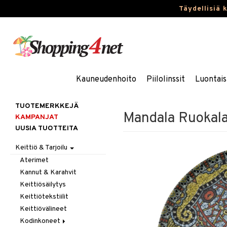
Täydellisiä 
Kauneudenhoito
Piilolinssit
Luontais
TUOTEMERKKEJÄ
Mandala Ruokal
KAMPANJAT
UUSIA TUOTTEITA
Keittiö & Tarjoilu
Aterimet
Kannut & Karahvit
Keittiösäilytys
Keittiötekstiilit
Keittiövälineet
Kodinkoneet