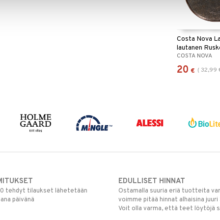
Costa Nova L
lautanen Rusk
COSTA NOVA
20
(
32,99
€
MITUKSET
EDULLISET HINNAT
00 tehdyt tilaukset lähetetään
Ostamalla suuria eriä tuotteita 
mana päivänä
voimme pitää hinnat alhaisina juuri
Voit olla varma, että teet löytöjä 