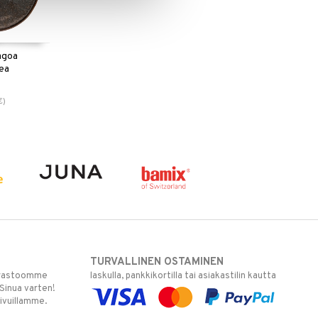
agoa
ea
€
)
TURVALLINEN OSTAMINEN
varastoomme
laskulla, pankkikortilla tai asiakastilin kautta
 Sinua varten!
sivuillamme.