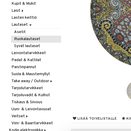
Kupit & Mukit
Kahvi, Tee & Espresso
Lasit
Leivänpaahtimet
Lasten keittiö
Mixerit &
Juoma- & Cocktailasit
Sähkövatkaimet
Lautaset
Juomalasit
Muut koneet
Olutlasit
Asetit
Vedenkeittimet
Shamppanjalasit
Ruokalautaset
Snapsi- & Aveclasit
Syvät lautaset
Viinilasit
Leivontatarvikkeet
Whiskey- & Konjakkilasit
Padat & Kattilat
Paistinpannut
Suola & Maustemyllyt
Take away / Outdoor
Tarjoilutarvikkeet
Eväslaatikot
Tarjoiluvadit & Kulhot
Pullot
Tiskaus & Siivous
Termoskannut
Uuni- & Leivontavuoat
Termosmukit
Veitset
LISÄÄ TOIVELISTALLE
KI
Viini- & Baaritarvikkeet
Erityisveitset
Kodin elektroniikka
Keittiöveitset