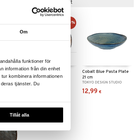
Suositut tuotteet
kampanja
-15%
-15%
Om
 useana
Saatavana useana
andahålla funktioner för
htona
vaihtoehtona
n information från din enhet
en
Gastro Lautanen
Cobalt Blue Pasta Plate
 tur kombinera informationen
Musta/Meripihka
21 cm
BITZ
TOKYO DESIGN STUDIO
 deras tjänster. Du
7,66
12,99
9,30
€
)
(
9,01
€
)
alk.
€
€
Tillåt alla
-39%