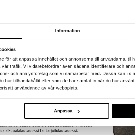
a löydöt kotiin!
isuuteen tehdä löytöjä suuresta ALEstamme. Juuri
mme suuren valikoiman jännittäviä tuotteita
kampanja
a hinnoilla!
Information
massa 31.8.2026 asti mutta ole nopea -
otteesi voivat päästä loppumaan!
i ale-löydöt »
cookies
Saatavana
e för att anpassa innehållet och annonserna till användarna, tillh
vaihtoe
vår trafik. Vi vidarebefordrar även sådana identifierare och anna
Gastro Lautan
ää löytöä? Outletistamme löydät runsaasti
nnons- och analysföretag som vi samarbetar med. Dessa kan i sin
Musta/vihreä
Hyödynnä tilaisuus tehdä löytöjä, kun
BITZ
lä.
har tillhandahållit eller som de har samlat in när du har använt
7,90
ortsatt användande av vår webbplats.
in varastoa riittää!
(
alk.
€
Anpassa
seen ilmapiiriin ja tarjoaa loputtomasti yhdistelmiä
lautasia alkupalojen tai ruokien tarjoiluun eri puolilta
siinsa aikaansaadaksesi eloisan kattauksen. Voidaan
sa alkupalalautaseksi tai tarjoilulautaseksi.