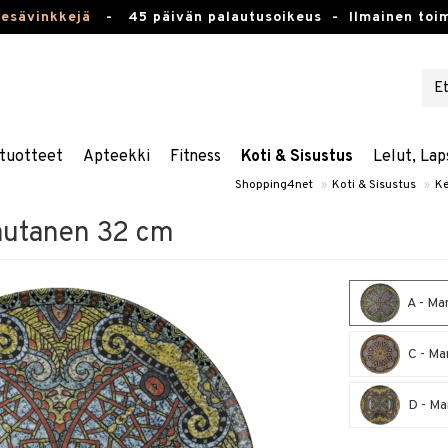
kesävinkkejä
-
45 päivän palautusoikeus -
Ilmainen toim
tuotteet
Apteekki
Fitness
Koti & Sisustus
Lelut, Lap
Shopping4net
»
Koti & Sisustus
»
Ke
autanen 32 cm
A - Ma
C - Ma
D - Ma