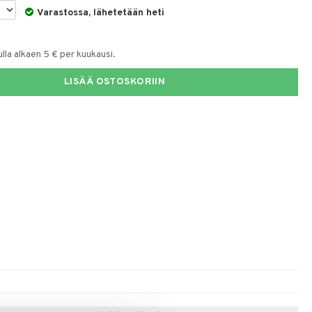
Varastossa, lähetetään heti
la alkaen 5 € per kuukausi.
LISÄÄ OSTOSKORIIN