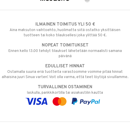
ILMAINEN TOIMITUS YLI 50 €
Aina maksuton vaihtoehto, huolimatta siitä ostatko yksittäisen
tuotteen tai koko tilauksellesi joka ylittää 50 €.
NOPEAT TOIMITUKSET
Ennen kello 13.00 tehdyt tilaukset lähetetään normaalisti samana
päivänä
EDULLISET HINNAT
Ostamalla suuria eriä tuotteita varastoomme voimme pitää hinnat
alhaisina juuri Sinua varten! Voit olla varma, että teet löytöjä sivuillamme.
TURVALLINEN OSTAMINEN
laskulla, pankkikortilla tai asiakastilin kautta