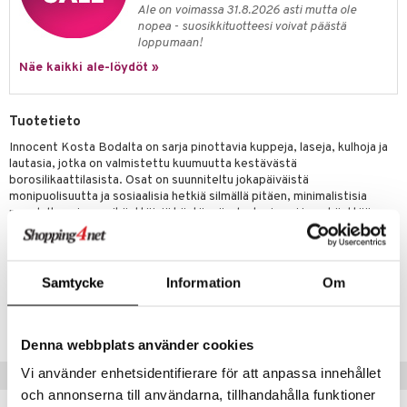
anat & Tyynyliinat
ttöön
lytys
elu
 tekstiilit
Ale on voimassa 31.8.2026 asti mutta ole
nopea - suosikkituotteesi voivat päästä
nyt & Peitot
kut
mot & Veistokset
s
iköt & Lyhdyt
tyynyt
 Grillaustarvikkeet
loppumaan!
nsäilytys & Korit
lot
Näe kaikki ale-löydöt »
huonekalut
oneen tekstiilit
 & hyönteissuoja
iköt & Lyhdyt
spalvelu
jat
s & Hyllyt
timet
lot
ksiä & vastauksia
Tuotetieto
al Art
karit & Koukut
ynttilät
n ruokinta
mput
tuotetta
Innocent Kosta Bodalta on sarja pinottavia kuppeja, laseja, kulhoja ja
ukut
lyt
tolamput
lautasia, jotka on valmistettu kuumuutta kestävästä
oneen tekstiilit
aistus
 verkkokaupasta
borosilikaattilasista. Osat on suunniteltu jokapäiväistä
näkoristeet
nsäilytys & Korit
tälamput
anasetit
avälineet
ustarvikkeet
monipuolisuutta ja sosiaalisia hetkiä silmällä pitäen, minimalistisia
muodoltaan ja monikäyttöisiä käytössä – lautasia voi jopa käyttää
sit
anat & Tyynyliinat
 Peitteet
kulhojen kansina. Moderni tulkinta toiminnallisesta muotoilusta,
täydellinen tarjoiluun, säilytykseen tai yksinkertaisesti nautiskeluun.
nyt & Peitot
maelämä
Samtycke
Information
Om
aistus
Tuotenumero
IUF07-19.5-KL
Denna webbplats använder cookies
Vi använder enhetsidentifierare för att anpassa innehållet
Suositut tuotteet
och annonserna till användarna, tillhandahålla funktioner