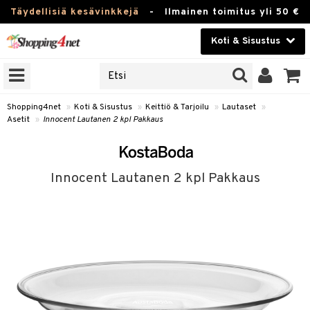
Täydellisiä kesävinkkejä
-
Ilmainen toimitus yli 50 €
Koti & Sisustus
ERKKEJÄ
Kauneudenhoito
JAT
UOTTEITA
Piilolinssit
Shopping4net
»
Koti & Sisustus
»
Keittiö & Tarjoilu
»
Lautaset
»
Asetit
»
Innocent Lautanen 2 kpl Pakkaus
Luontaistuotteet
 Tarjoilu
Apteekki
et
Innocent Lautanen 2 kpl Pakkaus
 & Karahvit
Fitness
säilytys
Koti & Sisustus
ekstiilit
Lelut, Lapsi & Vauva
välineet
Tuotemerkkejä
oneet
Kampanjat
vi, Tee & Espresso
 Mukit