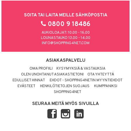
SOITA TAI LAITA MEILLE SÄHKÖPOSTIA
0800 9 18486
AUKIOLOAJAT: 10.00 - 16.00
LOUNASTAUKO 13.00 - 14.00
INFO@SHOPPING4NET.COM
ASIAKASPALVELU
OMA PROFIILI
KYSYMYKSIÄ & VASTAUKSIA
OLEN UNOHTANUT ASIAKASTIETONI
OTA YHTEYTTÄ
EDULLISET HINNAT
EHDOT - SHOPPING4NETIN MYYNTIEHDOT
EVÄSTEET
HENKILÖTIETOJEN SUOJAUS
KUMPPANIKSI
SHOPPING4NET
SEURAA MEITÄ MYÖS SIVUILLA