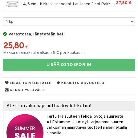
27,80 €
14,5 cm - Kirkas - Innocent Lautanen 2 kpl Pakkaus
moskannut
 & Siivous
mosmukit
& Leivontavuoat
Varastossa, lähetetään heti
tyisveitset
& Baaritarvikkeet
25,80
€
ttiöveitset
Maksa osamaksulla alkaen 5 € per kuukausi.
ktroniikka
rinta- & Vihannesveitset
one
LISÄÄ OSTOSKORIIN
kkuulaudat
uone
uoneen sisustus
LISÄÄ TOIVELISTALLE
KIRJOITA ARVOSTELU
päveitset
one
oneen tarvikkeita
oneen koristelu
KERRO YSTÄVÄLLE
tsenteroittimet
a
oneen tekstiilit
 huonekalut
& Saalit
tsisetit
ALE - on aika napsauttaa löydöt kotiin!
 lamput
tyynyt
tsitarvikkeet
Tartu tilaisuuteen tehdä löytöjä suuresta
uoneen säilytys
t
it & Koukut
ALEstamme. Juuri nyt tarjoamme suuren
valikoiman jännittäviä tuotteita alennetuilla
anasetit
uoneen tekstiilit
uotteet
risteet
hinnoilla!