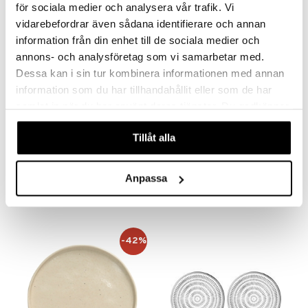
för sociala medier och analysera vår trafik. Vi
-39%
vidarebefordrar även sådana identifierare och annan
information från din enhet till de sociala medier och
annons- och analysföretag som vi samarbetar med.
Dessa kan i sin tur kombinera informationen med annan
information som du har tillhandahållit eller som de har
samlat in när du har använt deras tjänster. Du godkänner
våra cookies vid fortsatt användande av vår webbplats.
Tillåt alla
Costa Nova Lagoa lautanen Ruskea
Morris & Co Lautanen 20 cm
COSTA NOVA
SPODE
Anpassa
20
64,98
32,99
€
(
€
)
€
-42%