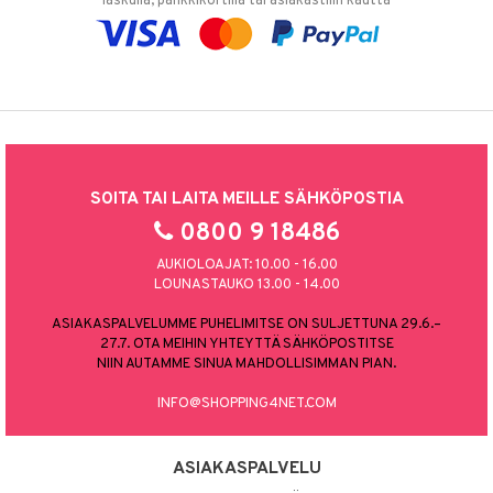
laskulla, pankkikortilla tai asiakastilin kautta
SOITA TAI LAITA MEILLE SÄHKÖPOSTIA
0800 9 18486
AUKIOLOAJAT: 10.00 - 16.00
LOUNASTAUKO 13.00 - 14.00
ASIAKASPALVELUMME PUHELIMITSE ON SULJETTUNA 29.6.–
27.7. OTA MEIHIN YHTEYTTÄ SÄHKÖPOSTITSE
NIIN AUTAMME SINUA MAHDOLLISIMMAN PIAN.
INFO@SHOPPING4NET.COM
ASIAKASPALVELU