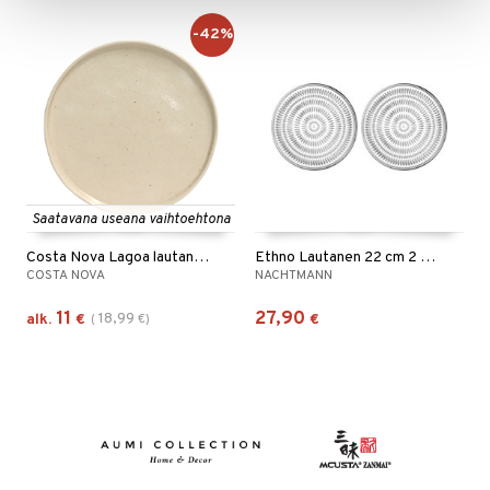
-42%
Saatavana useana vaihtoehtona
Costa Nova Lagoa lautanen Creme
Ethno Lautanen 22 cm 2 kpl pakkaus
COSTA NOVA
NACHTMANN
11
27,90
18,99
alk.
€
(
€
)
€