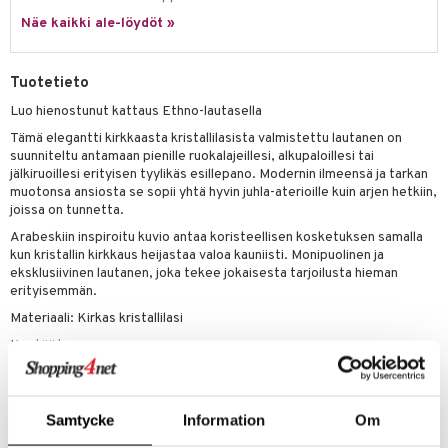
anat & Tyynyliinat
ttöön
lytys
elu
 tekstiilit
Näe kaikki ale-löydöt »
nyt & Peitot
kut
mot & Veistokset
s
iköt & Lyhdyt
tyynyt
 Grillaustarvikkeet
nsäilytys & Korit
lot
huonekalut
oneen tekstiilit
timet
iköt & Lyhdyt
Tuotetieto
spalvelu
jat
s & Hyllyt
n ruokinta
lot
Luo hienostunut kattaus Ethno-lautasella
ksiä & vastauksia
Tämä elegantti kirkkaasta kristallilasista valmistettu lautanen on
al Art
karit & Koukut
ynttilät
mput
suunniteltu antamaan pienille ruokalajeillesi, alkupaloillesi tai
tuotetta
jälkiruoillesi erityisen tyylikäs esillepano. Modernin ilmeensä ja tarkan
ukut
lyt
tolamput
oneen tekstiilit
avälineet
aistus
muotonsa ansiosta se sopii yhtä hyvin juhla-aterioille kuin arjen hetkiin,
 verkkokaupasta
näkoristeet
joissa on tunnetta.
nsäilytys & Korit
tälamput
anasetit
ustarvikkeet
Arabeskiin inspiroitu kuvio antaa koristeellisen kosketuksen samalla
sit
anat & Tyynyliinat
 Peitteet
maelämä
kun kristallin kirkkaus heijastaa valoa kauniisti. Monipuolinen ja
eksklusiivinen lautanen, joka tekee jokaisesta tarjoilusta hieman
nyt & Peitot
aistus
erityisemmän.
Materiaali: Kirkas kristallilasi
Kestää konepesun
Design: Moderni arabeski
Sopii yhteen muiden Ethno-sarjan osien kanssa
Samtycke
Information
Om