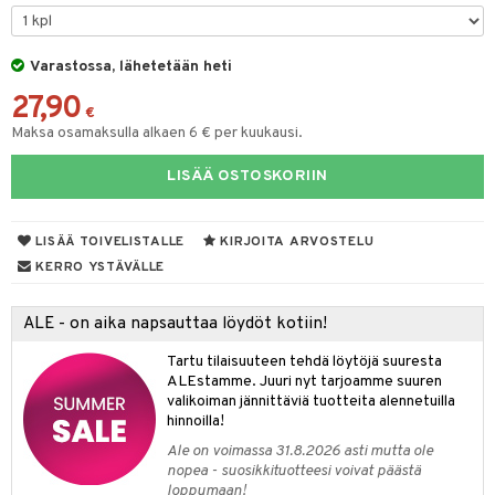
moskannut
 & Siivous
Varastossa, lähetetään heti
mosmukit
& Leivontavuoat
27,90
€
Maksa osamaksulla alkaen 6 € per kuukausi.
tyisveitset
& Baaritarvikkeet
LISÄÄ OSTOSKORIIN
ttiöveitset
ktroniikka
rinta- & Vihannesveitset
one
LISÄÄ TOIVELISTALLE
KIRJOITA ARVOSTELU
kkuulaudat
uone
uoneen sisustus
KERRO YSTÄVÄLLE
päveitset
one
oneen tarvikkeita
oneen koristelu
ALE - on aika napsauttaa löydöt kotiin!
tsenteroittimet
a
oneen tekstiilit
 huonekalut
& Saalit
Tartu tilaisuuteen tehdä löytöjä suuresta
tsisetit
ALEstamme. Juuri nyt tarjoamme suuren
 lamput
tyynyt
valikoiman jännittäviä tuotteita alennetuilla
tsitarvikkeet
hinnoilla!
uoneen säilytys
t
it & Koukut
Ale on voimassa 31.8.2026 asti mutta ole
anasetit
uoneen tekstiilit
uotteet
risteet
nopea - suosikkituotteesi voivat päästä
loppumaan!