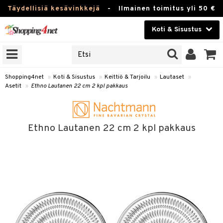
Täydellisiä kesävinkkejä
-
Ilmainen toimitus yli 50 €
Koti & Sisustus
ERKKEJÄ
Kauneudenhoito
JAT
UOTTEITA
Piilolinssit
Shopping4net
»
Koti & Sisustus
»
Keittiö & Tarjoilu
»
Lautaset
»
Asetit
»
Ethno Lautanen 22 cm 2 kpl pakkaus
Luontaistuotteet
 Tarjoilu
Apteekki
et
Ethno Lautanen 22 cm 2 kpl pakkaus
 & Karahvit
Fitness
säilytys
Koti & Sisustus
ekstiilit
Lelut, Lapsi & Vauva
välineet
Tuotemerkkejä
oneet
Kampanjat
vi, Tee & Espresso
 Mukit