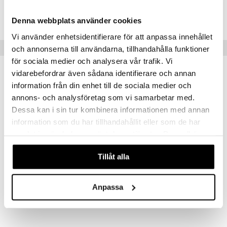
Tuotenumero
IUA03-2-XX
Denna webbplats använder cookies
Vi använder enhetsidentifierare för att anpassa innehållet
Suositut tuotteet
och annonserna till användarna, tillhandahålla funktioner
för sociala medier och analysera vår trafik. Vi
vidarebefordrar även sådana identifierare och annan
-39%
information från din enhet till de sociala medier och
annons- och analysföretag som vi samarbetar med.
Dessa kan i sin tur kombinera informationen med annan
information som du har tillhandahållit eller som de har
samlat in när du har använt deras tjänster. Du godkänner
våra cookies vid fortsatt användande av vår webbplats.
Tillåt alla
Costa Nova Lagoa lautanen Ruskea
Morris & Co Lautanen 20 cm
COSTA NOVA
SPODE
Anpassa
20
64,98
32,99
€
(
€
)
€