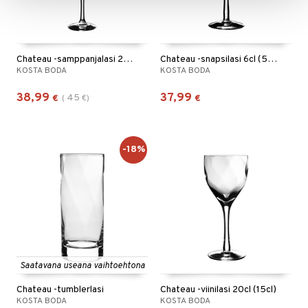
Chateau -samppanjalasi 21cl (15cl)
Chateau -snapsilasi 6cl (5cl)
KOSTA BODA
KOSTA BODA
38,99
37,99
45
€
(
€
)
€
-18%
Saatavana useana vaihtoehtona
Chateau -tumblerlasi
Chateau -viinilasi 20cl (15cl)
KOSTA BODA
KOSTA BODA