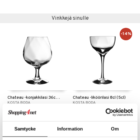
aistus
Vinkkejä sinulle
-14%
Chateau -konjakkilasi 36cl (30cl)
Chateau -liköörilasi 8cl (5cl)
KOSTA BODA
KOSTA BODA
38
37,99
44,02
€
€
(
€
)
Samtycke
Information
Om
-8%