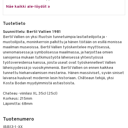
a
oneen tekstiilit
 huonekalut
& Saalit
Näe kaikki ale-löydöt »
tsisetit
 lamput
tyynyt
tsitarvikkeet
uoneen säilytys
t
it & Koukut
Tuotetieto
anasetit
uoneen tekstiilit
uotteet
risteet
Suunnittelu: Bertil Vallien 1981
Bertil Vallien on yksi Ruotsin tunnetuimpia lasitaiteilijoita ja -
anat & Tyynyliinat
ttöön
lytys
elu
 tekstiilit
muotoilijoita, moninkerroin palkittu ja hänen töitään on esillä monissa
maailman museoissa. Bertil Vallien työskentelee myyttisessä,
nyt & Peitot
kut
mot & Veistokset
s
iköt & Lyhdyt
tyynyt
 Grillaustarvikkeet
unenomaisessa ja symbolisessa maailmassa, ja harjoittaa omien
sanojensa mukaan tutkimustyötä läheisessä yhteistyössä
nsäilytys & Korit
lot
huonekalut
oneen tekstiilit
 & hyönteissuoja
iköt & Lyhdyt
työtovereidensa kanssa, joista useat ovat työskennelleet Vallien
spalvelu
läheisyydessä jo vuosikymmeniä. Bertil Vallien on ennen kaikkea
jat
s & Hyllyt
timet
lot
tunnettu hiekanvalamisen mestarina. Hänen massiiviset, syvän siniset
ksiä & vastauksia
laivansa kuuluvat modernin lasin historiaan. Châteaun tekijä, yksi
al Art
karit & Koukut
ynttilät
n ruokinta
mput
Kosta Bodan myydyimmistä astiastoista.
tuotetta
ukut
lyt
tolamput
oneen tekstiilit
aistus
Chateau -viinilasi XL 35cl (25cl)
 verkkokaupasta
Korkeus: 215mm
näkoristeet
nsäilytys & Korit
tälamput
anasetit
avälineet
ustarvikkeet
Läpimitta: 68mm
sit
anat & Tyynyliinat
 Peitteet
Tuotenumero
nyt & Peitot
maelämä
IBB13-1-XX