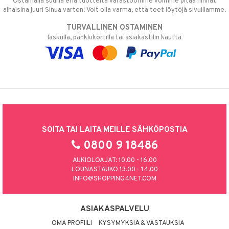
Ostamalla suuria eriä tuotteita varastoomme voimme pitää hinnat
alhaisina juuri Sinua varten! Voit olla varma, että teet löytöjä sivuillamme.
TURVALLINEN OSTAMINEN
laskulla, pankkikortilla tai asiakastilin kautta
SOITA TAI LAITA MEILLE SÄHKÖPOSTIA
0800 9 18486
AUKIOLOAJAT: 10.00 - 16.00
LOUNASTAUKO 13.00 - 14.00
INFO@SHOPPING4NET.COM
ASIAKASPALVELU
OMA PROFIILI
KYSYMYKSIÄ & VASTAUKSIA