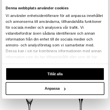
Denna webbplats använder cookies
Vi använder enhetsidentifierare för att anpassa innehållet
och annonserna till användarna, tillhandahålla funktioner
för sociala medier och analysera vår trafik. Vi
vidarebefordrar även sådana identifierare och annan
information från din enhet till de sociala medier och
annons- och analysföretag som vi samarbetar med.
Chateau -olutlasi 41cl (35cl)
Chateau -olutlasi 63cl (50cl)
Dessa kan i sin tur kombinera informationen med annan
KOSTA BODA
KOSTA BODA
information som du har tillhandahållit eller som de har
35,89
37,99
samlat in när du har använt deras tjänster. Du godkänner
39
€
(
€
)
€
våra cookies vid fortsatt användande av vår webbplats.
Tillåt alla
-13%
Anpassa