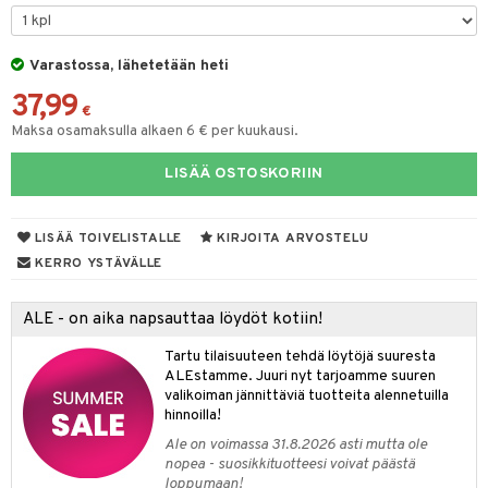
& Maustemyllyt
Varastossa, lähetetään heti
way / Outdoor
37,99
slaatikot
utarvikkeet
€
Maksa osamaksulla alkaen 6 € per kuukausi.
lot
uvadit & Kulhot
LISÄÄ OSTOSKORIIN
moskannut
 & Siivous
mosmukit
& Leivontavuoat
LISÄÄ TOIVELISTALLE
KIRJOITA ARVOSTELU
KERRO YSTÄVÄLLE
tyisveitset
& Baaritarvikkeet
ALE - on aika napsauttaa löydöt kotiin!
ttiöveitset
ktroniikka
Tartu tilaisuuteen tehdä löytöjä suuresta
rinta- & Vihannesveitset
one
ALEstamme. Juuri nyt tarjoamme suuren
valikoiman jännittäviä tuotteita alennetuilla
kkuulaudat
uone
uoneen sisustus
hinnoilla!
Ale on voimassa 31.8.2026 asti mutta ole
päveitset
one
oneen tarvikkeita
oneen koristelu
nopea - suosikkituotteesi voivat päästä
tsenteroittimet
loppumaan!