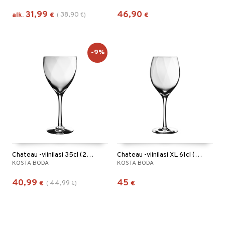
31,99
46,90
38,90
alk.
€
(
€
)
€
-9%
Chateau -viinilasi 35cl (25cl)
Chateau -viinilasi XL 61cl (50cl)
KOSTA BODA
KOSTA BODA
40,99
45
44,99
€
(
€
)
€