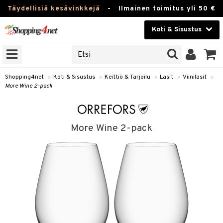
Täydellisiä kesävinkkejä
-
Ilmainen toimitus yli 50 €
Koti & Sisustus
ERKKEJÄ
Kauneudenhoito
JAT
UOTTEITA
Piilolinssit
Shopping4net
»
Koti & Sisustus
»
Keittiö & Tarjoilu
»
Lasit
»
Viinilasit
»
More Wine 2-pack
Luontaistuotteet
 Tarjoilu
Apteekki
et
More Wine 2-pack
 & Karahvit
Fitness
säilytys
Koti & Sisustus
ekstiilit
Lelut, Lapsi & Vauva
välineet
Tuotemerkkejä
oneet
Kampanjat
vi, Tee & Espresso
 Mukit