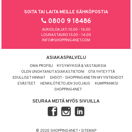
SOITA TAI LAITA MEILLE SÄHKÖPOSTIA
0800 9 18486
AUKIOLOAJAT: 10.00 - 16.00
LOUNASTAUKO 13.00 - 14.00
INFO@SHOPPING4NET.COM
ASIAKASPALVELU
OMA PROFIILI
KYSYMYKSIÄ & VASTAUKSIA
OLEN UNOHTANUT ASIAKASTIETONI
OTA YHTEYTTÄ
EDULLISET HINNAT
EHDOT - SHOPPING4NETIN MYYNTIEHDOT
EVÄSTEET
HENKILÖTIETOJEN SUOJAUS
KUMPPANIKSI
SHOPPING4NET
SEURAA MEITÄ MYÖS SIVUILLA
© 2026 SHOPPING4NET
•
SITEMAP