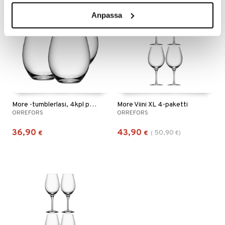
-14%
Anpassa
More -tumblerlasi, 4kpl pakkaus
More Viini XL 4-paketti
ORREFORS
ORREFORS
36,90
43,90
50,90
€
€
(
€
)