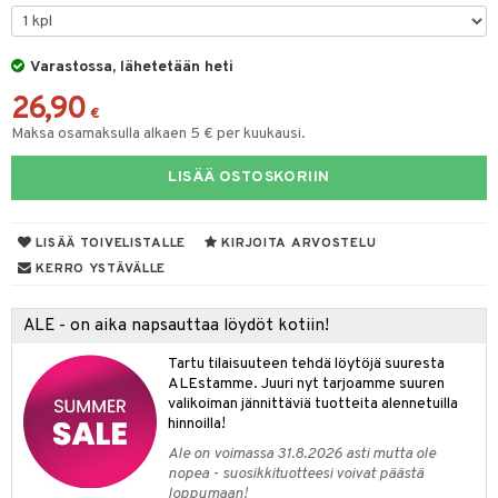
& Maustemyllyt
Varastossa, lähetetään heti
way / Outdoor
26,90
slaatikot
utarvikkeet
€
Maksa osamaksulla alkaen 5 € per kuukausi.
lot
uvadit & Kulhot
LISÄÄ OSTOSKORIIN
moskannut
 & Siivous
mosmukit
& Leivontavuoat
LISÄÄ TOIVELISTALLE
KIRJOITA ARVOSTELU
KERRO YSTÄVÄLLE
tyisveitset
& Baaritarvikkeet
ALE - on aika napsauttaa löydöt kotiin!
ttiöveitset
ktroniikka
Tartu tilaisuuteen tehdä löytöjä suuresta
rinta- & Vihannesveitset
one
ALEstamme. Juuri nyt tarjoamme suuren
valikoiman jännittäviä tuotteita alennetuilla
kkuulaudat
uone
uoneen sisustus
hinnoilla!
Ale on voimassa 31.8.2026 asti mutta ole
päveitset
one
oneen tarvikkeita
oneen koristelu
nopea - suosikkituotteesi voivat päästä
tsenteroittimet
loppumaan!