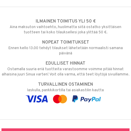
ILMAINEN TOIMITUS YLI 50 €
Aina maksuton vaihtoehto, huolimatta siitä ostatko yksittäisen
tuotteen tai koko tilauksellesi joka ylittää 50 €.
NOPEAT TOIMITUKSET
Ennen kello 13.00 tehdyt tilaukset lähetetään normaalisti samana
päivänä
EDULLISET HINNAT
Ostamalla suuria eriä tuotteita varastoomme voimme pitää hinnat
alhaisina juuri Sinua varten! Voit olla varma, että teet löytöjä sivuillamme.
TURVALLINEN OSTAMINEN
laskulla, pankkikortilla tai asiakastilin kautta