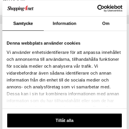
ITM40-2-XX
aistus
Vinkkejä sinulle
Samtycke
Information
Om
Denna webbplats använder cookies
Vi använder enhetsidentifierare för att anpassa innehållet
och annonserna till användarna, tillhandahålla funktioner
för sociala medier och analysera vår trafik. Vi
vidarebefordrar även sådana identifierare och annan
information från din enhet till de sociala medier och
annons- och analysföretag som vi samarbetar med.
Helena Champagne 4-pack
More Champagne Coupe 4-pack
Dessa kan i sin tur kombinera informationen med annan
ORREFORS
ORREFORS
information som du har tillhandahållit eller som de har
samlat in när du har använt deras tjänster. Du godkänner
74,90
44,90
€
€
våra cookies vid fortsatt användande av vår webbplats.
Tillåt alla