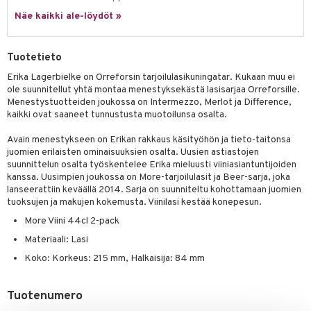
a
oneen tekstiilit
 huonekalut
& Saalit
Näe kaikki ale-löydöt »
tsisetit
 lamput
tyynyt
tsitarvikkeet
uoneen säilytys
t
it & Koukut
Tuotetieto
anasetit
uoneen tekstiilit
uotteet
risteet
Erika Lagerbielke on Orreforsin tarjoilulasikuningatar. Kukaan muu ei
ole suunnitellut yhtä montaa menestyksekästä lasisarjaa Orreforsille.
anat & Tyynyliinat
ttöön
lytys
elu
 tekstiilit
Menestystuotteiden joukossa on Intermezzo, Merlot ja Difference,
kaikki ovat saaneet tunnustusta muotoilunsa osalta.
nyt & Peitot
kut
mot & Veistokset
s
iköt & Lyhdyt
tyynyt
 Grillaustarvikkeet
Avain menestykseen on Erikan rakkaus käsityöhön ja tieto-taitonsa
nsäilytys & Korit
lot
huonekalut
oneen tekstiilit
 & hyönteissuoja
iköt & Lyhdyt
juomien erilaisten ominaisuuksien osalta. Uusien astiastojen
spalvelu
suunnittelun osalta työskentelee Erika mieluusti viiniasiantuntijoiden
jat
s & Hyllyt
timet
lot
kanssa. Uusimpien joukossa on More-tarjoilulasit ja Beer-sarja, joka
ksiä & vastauksia
lanseerattiin keväällä 2014. Sarja on suunniteltu kohottamaan juomien
al Art
karit & Koukut
ynttilät
n ruokinta
mput
tuoksujen ja makujen kokemusta. Viinilasi kestää konepesun.
tuotetta
ukut
lyt
tolamput
oneen tekstiilit
aistus
More Viini 44cl 2-pack
 verkkokaupasta
Materiaali: Lasi
näkoristeet
nsäilytys & Korit
tälamput
anasetit
avälineet
ustarvikkeet
Koko: Korkeus: 215 mm, Halkaisija: 84 mm
sit
anat & Tyynyliinat
 Peitteet
nyt & Peitot
maelämä
Tuotenumero