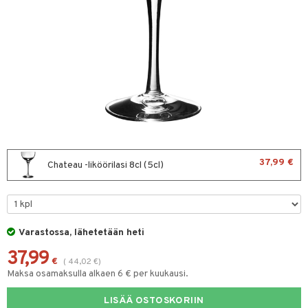
vänpaahtimet
erit & Sähkövatkaimet
ma- & Cocktailasit
t koneet
malasit
enkeittimet
tlasit
mppanjalasit
psi- & Aveclasit
ilasit
37,99 €
Chateau -liköörilasi 8cl (5cl)
skey- & Konjakkilasit
keittiö
et
Varastossa, lähetetään heti
37,99
tit
atarvikkeet
€
(
44,02
€
)
Maksa osamaksulla alkaen 6 € per kuukausi.
kalautaset
 Kattilat
LISÄÄ OSTOSKORIIN
ät lautaset
pannut