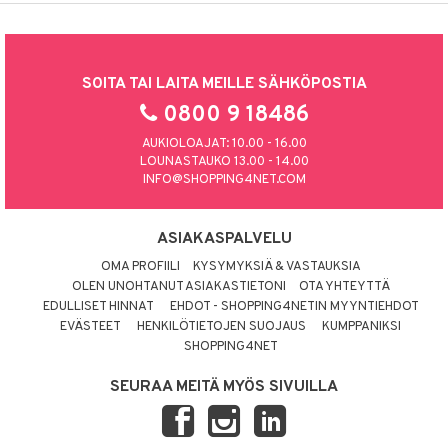
SOITA TAI LAITA MEILLE SÄHKÖPOSTIA
0800 9 18486
AUKIOLOAJAT: 10.00 - 16.00
LOUNASTAUKO 13.00 - 14.00
INFO@SHOPPING4NET.COM
ASIAKASPALVELU
OMA PROFIILI
KYSYMYKSIÄ & VASTAUKSIA
OLEN UNOHTANUT ASIAKASTIETONI
OTA YHTEYTTÄ
EDULLISET HINNAT
EHDOT - SHOPPING4NETIN MYYNTIEHDOT
EVÄSTEET
HENKILÖTIETOJEN SUOJAUS
KUMPPANIKSI
SHOPPING4NET
SEURAA MEITÄ MYÖS SIVUILLA