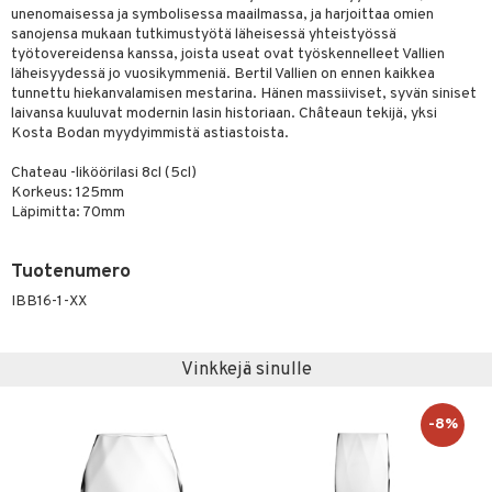
a
oneen tekstiilit
 huonekalut
& Saalit
unenomaisessa ja symbolisessa maailmassa, ja harjoittaa omien
tsisetit
sanojensa mukaan tutkimustyötä läheisessä yhteistyössä
 lamput
tyynyt
työtovereidensa kanssa, joista useat ovat työskennelleet Vallien
tsitarvikkeet
läheisyydessä jo vuosikymmeniä. Bertil Vallien on ennen kaikkea
uoneen säilytys
t
it & Koukut
tunnettu hiekanvalamisen mestarina. Hänen massiiviset, syvän siniset
laivansa kuuluvat modernin lasin historiaan. Châteaun tekijä, yksi
anasetit
uoneen tekstiilit
uotteet
risteet
Kosta Bodan myydyimmistä astiastoista.
anat & Tyynyliinat
ttöön
lytys
elu
 tekstiilit
Chateau -liköörilasi 8cl (5cl)
nyt & Peitot
Korkeus: 125mm
kut
mot & Veistokset
s
iköt & Lyhdyt
tyynyt
 Grillaustarvikkeet
Läpimitta: 70mm
nsäilytys & Korit
lot
huonekalut
oneen tekstiilit
 & hyönteissuoja
iköt & Lyhdyt
spalvelu
jat
Tuotenumero
s & Hyllyt
timet
lot
ksiä & vastauksia
IBB16-1-XX
al Art
karit & Koukut
ynttilät
n ruokinta
mput
tuotetta
ukut
lyt
tolamput
oneen tekstiilit
aistus
 verkkokaupasta
Vinkkejä sinulle
näkoristeet
nsäilytys & Korit
tälamput
anasetit
avälineet
ustarvikkeet
sit
anat & Tyynyliinat
-8%
 Peitteet
nyt & Peitot
maelämä