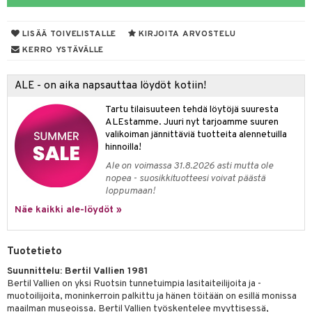
& Maustemyllyt
LISÄÄ TOIVELISTALLE
KIRJOITA ARVOSTELU
way / Outdoor
KERRO YSTÄVÄLLE
slaatikot
utarvikkeet
ALE - on aika napsauttaa löydöt kotiin!
lot
uvadit & Kulhot
Tartu tilaisuuteen tehdä löytöjä suuresta
moskannut
 & Siivous
ALEstamme. Juuri nyt tarjoamme suuren
valikoiman jännittäviä tuotteita alennetuilla
mosmukit
& Leivontavuoat
hinnoilla!
Ale on voimassa 31.8.2026 asti mutta ole
nopea - suosikkituotteesi voivat päästä
tyisveitset
& Baaritarvikkeet
loppumaan!
Näe kaikki ale-löydöt »
ttiöveitset
ktroniikka
rinta- & Vihannesveitset
one
Tuotetieto
kkuulaudat
uone
uoneen sisustus
Suunnittelu: Bertil Vallien 1981
Bertil Vallien on yksi Ruotsin tunnetuimpia lasitaiteilijoita ja -
päveitset
one
oneen tarvikkeita
oneen koristelu
muotoilijoita, moninkerroin palkittu ja hänen töitään on esillä monissa
tsenteroittimet
maailman museoissa. Bertil Vallien työskentelee myyttisessä,