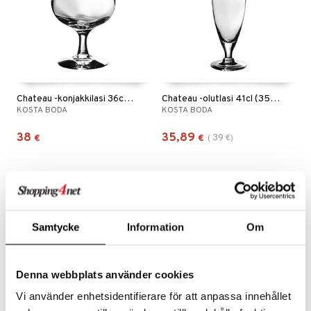
aistus
Chateau -konjakkilasi 36cl (30cl)
Chateau -olutlasi 41cl (35cl)
KOSTA BODA
KOSTA BODA
38
35,89
39
€
€
(
€
)
-13%
Samtycke
Information
Om
Denna webbplats använder cookies
Vi använder enhetsidentifierare för att anpassa innehållet