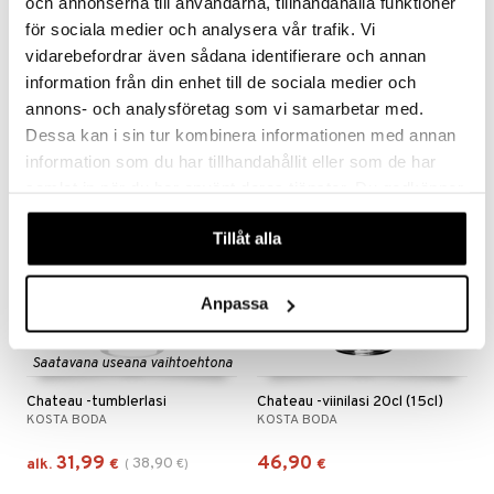
och annonserna till användarna, tillhandahålla funktioner
för sociala medier och analysera vår trafik. Vi
Chateau -olutlasi 63cl (50cl)
Chateau -samppanjalasi 21cl (15cl)
KOSTA BODA
KOSTA BODA
vidarebefordrar även sådana identifierare och annan
information från din enhet till de sociala medier och
37,99
38,99
45
€
€
(
€
)
annons- och analysföretag som vi samarbetar med.
Dessa kan i sin tur kombinera informationen med annan
information som du har tillhandahållit eller som de har
-18%
samlat in när du har använt deras tjänster. Du godkänner
våra cookies vid fortsatt användande av vår webbplats.
Tillåt alla
Anpassa
Saatavana useana vaihtoehtona
Chateau -tumblerlasi
Chateau -viinilasi 20cl (15cl)
KOSTA BODA
KOSTA BODA
31,99
46,90
38,90
alk.
€
(
€
)
€