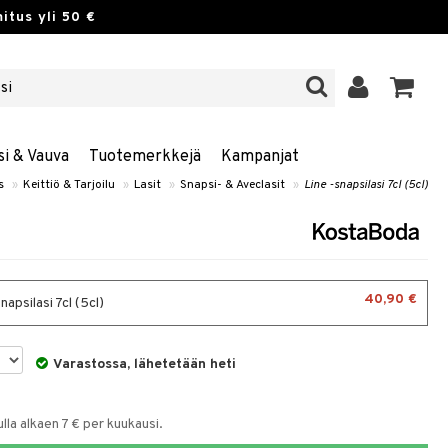
itus yli 50 €
si & Vauva
Tuotemerkkejä
Kampanjat
s
»
Keittiö & Tarjoilu
»
Lasit
»
Snapsi- & Aveclasit
»
Line -snapsilasi 7cl (5cl)
40,90 €
napsilasi 7cl (5cl)
Varastossa, lähetetään heti
la alkaen 7 € per kuukausi.