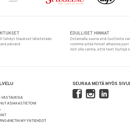
MITUKSET
EDULLISET HINNAT
00 tehdyt tilaukset lähetetään
Ostamalla suuria eriä tuotteita 
mana päivänä
voimme pitää hinnat alhaisina juuri
Voit olla varma, että teet löytöjä 
LVELU
SEURAA MEITÄ MYÖS SIVU
 VASTAUKSIA
UT ASIAKASTIETONI
Ä
NNAT
PING4NETIN MYYNTIEHDOT