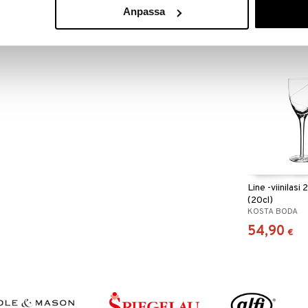
KOSTA BODA
Anpassa
53,90
€
Line -viinilasi 
(20cl)
KOSTA BODA
54,90
€