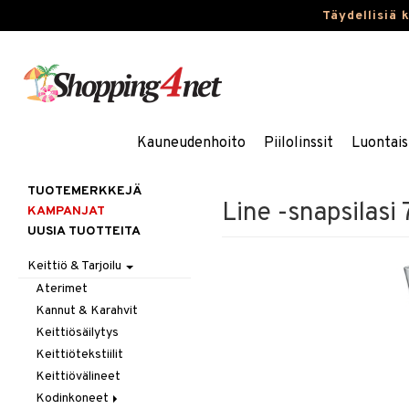
Täydellisiä 
Kauneudenhoito
Piilolinssit
Luontais
TUOTEMERKKEJÄ
Line -snapsilasi 7
KAMPANJAT
UUSIA TUOTTEITA
Keittiö & Tarjoilu
Aterimet
Kannut & Karahvit
Keittiösäilytys
Keittiötekstiilit
Keittiövälineet
Kodinkoneet