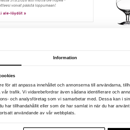
massa 31.8.2026 asti mutta ole nopea -
otteesi voivat päästä loppumaan!
i ale-löydöt »
Line -konjakkil
2
(25cl)
Ehrner on ruotsalainen muotoilija ja lasitaiteilija.
KOSTA BODA
tty tyyli, jolle on ominaista yksinkertainen mutta
55,20
värikkyyttä vähäisellä värien käytöllä. Ehrnerin
€
Information
n sisällä olevat värikkäät juovat kuten myös
ytetty Basket- ja Energy -sarjoissa. Anna on useiden
stiaston ja Contrast -kulhosarjan sekä myöhemmin
e -lasitöiden suunnittelija.
cookies
e för att anpassa innehållet och annonserna till användarna, tillh
vår trafik. Vi vidarebefordrar även sådana identifierare och anna
nnons- och analysföretag som vi samarbetar med. Dessa kan i sin
har tillhandahållit eller som de har samlat in när du har använt
ortsatt användande av vår webbplats.
Line -samppanj