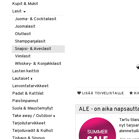
Kupit & Mukit
Kahvi, Tee & Espresso
Lasit
Leivänpaahtimet
Mixerit &
Juoma- & Cocktailasit
Sähkövatkaimet
Juomalasit
Muut koneet
Olutlasit
Vedenkeittimet
Shamppanjalasit
Snapsi- & Aveclasit
Viinilasit
Whiskey- & Konjakkilasit
Lasten keittiö
Lautaset
Leivontatarvikkeet
Asetit
Padat & Kattilat
Ruokalautaset
LISÄÄ TOIVELISTALLE
KI
Paistinpannut
Syvät lautaset
Suola & Maustemyllyt
ALE - on aika napsautta
Take away / Outdoor
Tartu tila
Tarjoilutarvikkeet
Eväslaatikot
nyt tarjoa
Tarjoiluvadit & Kulhot
Pullot
alennetuill
Tiskaus & Siivous
Termoskannut