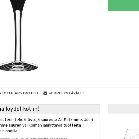
RJOITA ARVOSTELU
KERRO YSTÄVÄLLE
a löydöt kotiin!
isuuteen tehdä löytöjä suuresta ALEstamme. Juuri
mme suuren valikoiman jännittäviä tuotteita
a hinnoilla!