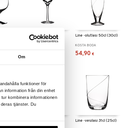
asi 26cl
Line -martinilasi 23cl
Line -olutlasi 50cl (30cl)
(15cl)
KOSTA BODA
KOSTA BODA
51,90
54,90
€
€
Om
andahålla funktioner för
n information från din enhet
 tur kombinera informationen
 deras tjänster. Du
alasi
Line -tumblerlasi 45cl
Line -vesilasi 31cl (25cl)
(30cl)