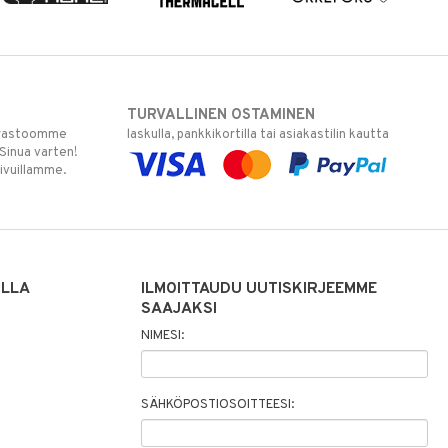
TURVALLINEN OSTAMINEN
varastoomme
laskulla, pankkikortilla tai asiakastilin kautta
 Sinua varten!
sivuillamme.
ILLA
ILMOITTAUDU UUTISKIRJEEMME
SAAJAKSI
NIMESI:
SÄHKÖPOSTIOSOITTEESI: