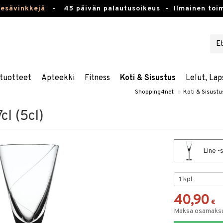
kesävinkkejä
-
45 päivän palautusoikeus -
Ilmainen toim
tuotteet
Apteekki
Fitness
Koti & Sisustus
Lelut, Lap
Shopping4net
»
Koti & Sisustu
cl (5cl)
Line -s
40,90
€
Maksa osamaksul