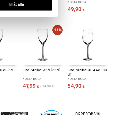
KOSTA BODA
KOSTA BODA
Tillåt alla
45
49,90
€
€
-13%
20 cl 28cl
Line -viinilasi 35cl (25cl)
Line -viinilasi XL 44cl (30
cl)
KOSTA BODA
KOSTA BODA
47,99
54,90
(
54,90
€
)
€
€