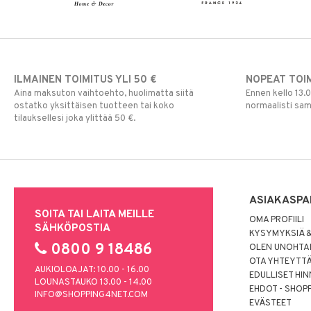
ILMAINEN TOIMITUS YLI 50 €
NOPEAT TOI
Aina maksuton vaihtoehto, huolimatta siitä
Ennen kello 13.
ostatko yksittäisen tuotteen tai koko
normaalisti sa
tilauksellesi joka ylittää 50 €.
ASIAKASPA
SOITA TAI LAITA MEILLE
OMA PROFIILI
SÄHKÖPOSTIA
KYSYMYKSIÄ &
0800 9 18486
OLEN UNOHTAN
OTA YHTEYTT
AUKIOLOAJAT: 10.00 - 16.00
EDULLISET HI
LOUNASTAUKO 13.00 - 14.00
EHDOT - SHOP
INFO@SHOPPING4NET.COM
EVÄSTEET