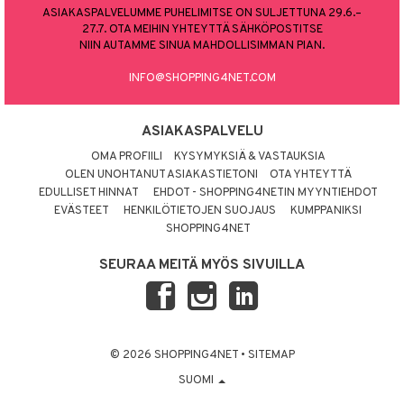
ASIAKASPALVELUMME PUHELIMITSE ON SULJETTUNA 29.6.–
27.7. OTA MEIHIN YHTEYTTÄ SÄHKÖPOSTITSE
NIIN AUTAMME SINUA MAHDOLLISIMMAN PIAN.
INFO@SHOPPING4NET.COM
ASIAKASPALVELU
OMA PROFIILI
KYSYMYKSIÄ & VASTAUKSIA
OLEN UNOHTANUT ASIAKASTIETONI
OTA YHTEYTTÄ
EDULLISET HINNAT
EHDOT - SHOPPING4NETIN MYYNTIEHDOT
EVÄSTEET
HENKILÖTIETOJEN SUOJAUS
KUMPPANIKSI
SHOPPING4NET
SEURAA MEITÄ MYÖS SIVUILLA
© 2026 SHOPPING4NET
•
SITEMAP
SUOMI