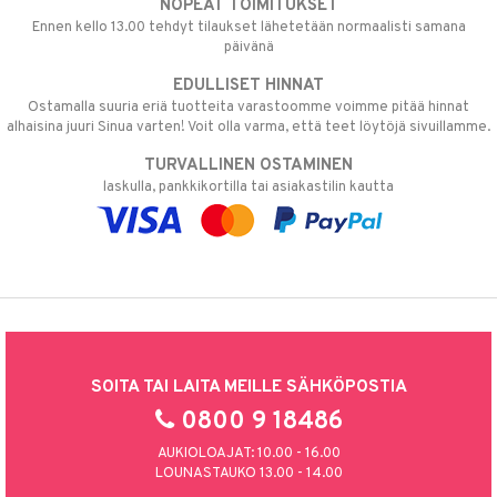
NOPEAT TOIMITUKSET
Ennen kello 13.00 tehdyt tilaukset lähetetään normaalisti samana
päivänä
EDULLISET HINNAT
Ostamalla suuria eriä tuotteita varastoomme voimme pitää hinnat
alhaisina juuri Sinua varten! Voit olla varma, että teet löytöjä sivuillamme.
TURVALLINEN OSTAMINEN
laskulla, pankkikortilla tai asiakastilin kautta
SOITA TAI LAITA MEILLE SÄHKÖPOSTIA
0800 9 18486
AUKIOLOAJAT: 10.00 - 16.00
LOUNASTAUKO 13.00 - 14.00