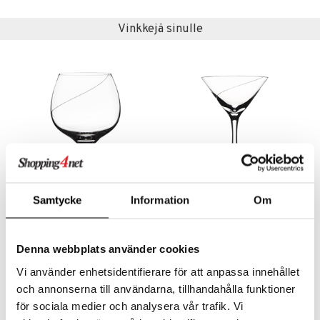
aistus
Vinkkejä sinulle
Samtycke
Information
Om
Line -konjakkilasi 26cl (25cl)
Line -martinilasi 23cl (15cl)
KOSTA BODA
KOSTA BODA
Denna webbplats använder cookies
55,20
51,90
€
€
Vi använder enhetsidentifierare för att anpassa innehållet
och annonserna till användarna, tillhandahålla funktioner
för sociala medier och analysera vår trafik. Vi