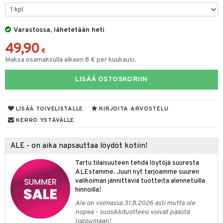
& Maustemyllyt
Varastossa, lähetetään heti
way / Outdoor
49,90
slaatikot
utarvikkeet
€
Maksa osamaksulla alkaen 8 € per kuukausi.
lot
uvadit & Kulhot
LISÄÄ OSTOSKORIIN
moskannut
 & Siivous
mosmukit
& Leivontavuoat
LISÄÄ TOIVELISTALLE
KIRJOITA ARVOSTELU
KERRO YSTÄVÄLLE
tyisveitset
& Baaritarvikkeet
ALE - on aika napsauttaa löydöt kotiin!
ttiöveitset
ktroniikka
Tartu tilaisuuteen tehdä löytöjä suuresta
rinta- & Vihannesveitset
one
ALEstamme. Juuri nyt tarjoamme suuren
valikoiman jännittäviä tuotteita alennetuilla
kkuulaudat
uone
uoneen sisustus
hinnoilla!
Ale on voimassa 31.8.2026 asti mutta ole
päveitset
one
oneen tarvikkeita
oneen koristelu
nopea - suosikkituotteesi voivat päästä
tsenteroittimet
loppumaan!