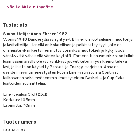
a
oneen tekstiilit
 huonekalut
& Saalit
Näe kaikki ale-löydöt »
tsisetit
 lamput
tyynyt
tsitarvikkeet
uoneen säilytys
t
it & Koukut
Tuotetieto
anasetit
uoneen tekstiilit
uotteet
risteet
Suunnittelija: Anna Ehrner 1982
Vuonna 1948 Danderydissä syntynyt Ehrner on ruotsalainen muotoilija
anat & Tyynyliinat
ttöön
lytys
elu
 tekstiilit
ja lasitaiteilija. Hänellä on kokeellinen ja pelkistetty tyyli, jolle on
ominaista yksinkertainen mutta voimakas muotokieli ja kyky luoda
nyt & Peitot
kut
mot & Veistokset
s
iköt & Lyhdyt
tyynyt
 Grillaustarvikkeet
värikkyyttä vähäisellä värien käytöllä. Ehrnerin tunnusmerkiksi on tullut
lasimassan sisällä olevat värikkäät juovat kuten myös kiemurteleva
nsäilytys & Korit
lot
huonekalut
oneen tekstiilit
 & hyönteissuoja
iköt & Lyhdyt
lasi, jollaista on käytetty Basket- ja Energy -sarjoissa. Anna on
spalvelu
useiden myyntimenestysten kuten Line -astiaston ja Contrast -
jat
s & Hyllyt
timet
lot
kulhosarjan sekä myöhemmin ilmestyneiden Basket – ja Cup Cake -
ksiä & vastauksia
lasitöiden suunnittelija.
al Art
karit & Koukut
ynttilät
n ruokinta
mput
tuotetta
Line -vesilasi 31cl (25cl)
ukut
lyt
tolamput
oneen tekstiilit
aistus
Korkeus: 105mm
 verkkokaupasta
Läpimitta: 70mm
näkoristeet
nsäilytys & Korit
tälamput
anasetit
avälineet
ustarvikkeet
sit
anat & Tyynyliinat
 Peitteet
Tuotenumero
nyt & Peitot
maelämä
IBB34-1-XX