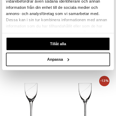
vidarebefordrar även sådana identifierare och annan
information från din enhet till de sociala medier och
annons- och analysföretag som vi samarbetar med.
Dessa kan i sin tur kombinera informationen med annan
information som du har tillhandahållit eller som de har
samlat in när du har använt deras tjänster. Du godkänner
våra cookies vid fortsatt användande av vår webbplats.
Tillåt alla
Line -olutlasi 50cl (30cl)
Line -samppanjalasi
KOSTA BODA
KOSTA BODA
Anpassa
54,90
53,90
€
€
-13%