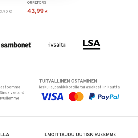
ORREFORS
43,99
0,90
€
)
€
TURVALLINEN OSTAMINEN
varastoomme
laskulla, pankkikortilla tai asiakastilin kautta
 Sinua varten!
sivuillamme.
ILLA
ILMOITTAUDU UUTISKIRJEEMME