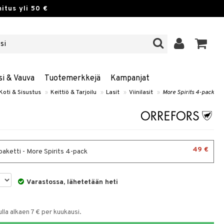
itus yli 50 €
si & Vauva
Tuotemerkkejä
Kampanjat
Koti & Sisustus
»
Keittiö & Tarjoilu
»
Lasit
»
Viinilasit
»
More Spirits 4-pack
49 €
paketti - More Spirits 4-pack
Varastossa, lähetetään heti
la alkaen 7 € per kuukausi.