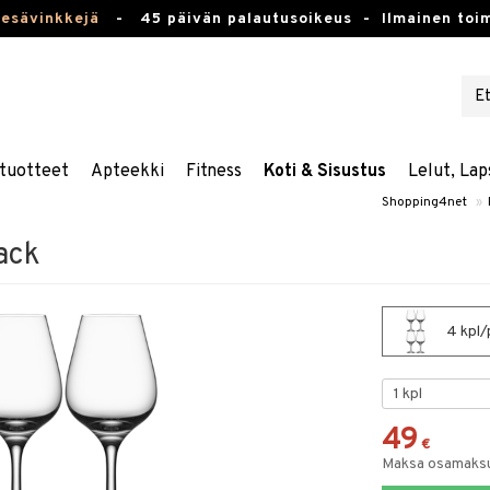
kesävinkkejä
-
45 päivän palautusoikeus -
Ilmainen toim
tuotteet
Apteekki
Fitness
Koti & Sisustus
Lelut, Lap
Shopping4net
»
ack
4 kpl/
49
€
Maksa osamaksul