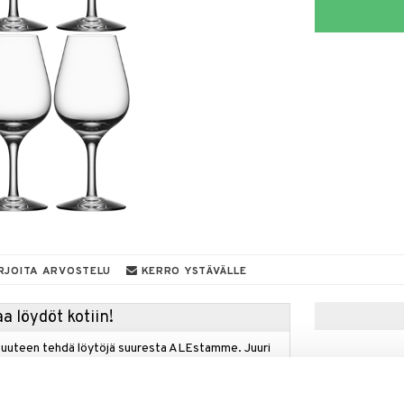
RJOITA ARVOSTELU
KERRO YSTÄVÄLLE
a löydöt kotiin!
isuuteen tehdä löytöjä suuresta ALEstamme. Juuri
mme suuren valikoiman jännittäviä tuotteita
a hinnoilla!