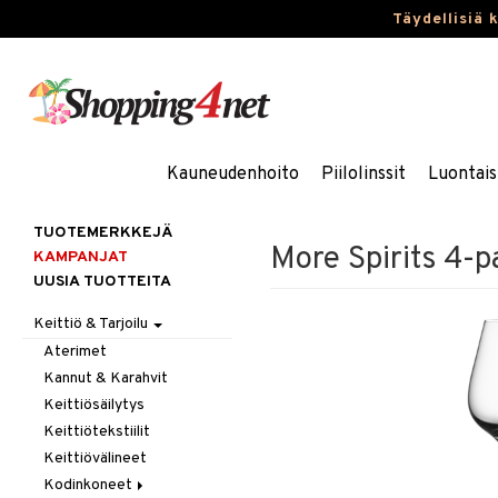
Täydellisiä 
Kauneudenhoito
Piilolinssit
Luontais
TUOTEMERKKEJÄ
More Spirits 4-p
KAMPANJAT
UUSIA TUOTTEITA
Keittiö & Tarjoilu
Aterimet
Kannut & Karahvit
Keittiösäilytys
Keittiötekstiilit
Keittiövälineet
Kodinkoneet