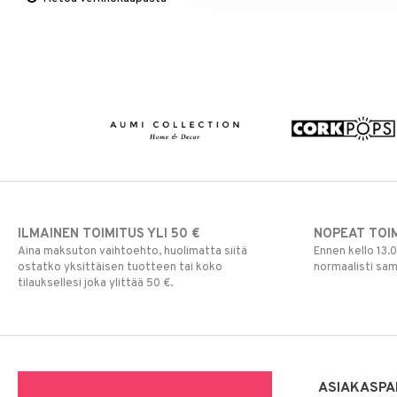
Viltit & Peitteet
Ruukut
Vaasit
Lakanat & Tyynyliinat
Ulkoilmaelämä
Tyynyt & Peitot
Ulkovalaistus
ILMAINEN TOIMITUS YLI 50 €
NOPEAT TOI
Aina maksuton vaihtoehto, huolimatta siitä
Ennen kello 13.
ostatko yksittäisen tuotteen tai koko
normaalisti sa
tilauksellesi joka ylittää 50 €.
ASIAKASPA