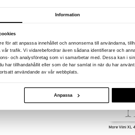
massa 31.8.2026 asti mutta ole nopea -
otteesi voivat päästä loppumaan!
i ale-löydöt »
Information
cookies
More Champa
4-pack
e för att anpassa innehållet och annonserna till användarna, tillh
ORREFORS
vår trafik. Vi vidarebefordrar även sådana identifierare och anna
ei oikeastaan ole niin vaikeaa. Hyvät raaka-aineet,
44,90
t kauniisti katetun pöydän ympärillä. Juomat
€
nnons- och analysföretag som vi samarbetar med. Dessa kan i sin
a on tasapainoa ja luonnetta. Erika Lagerbielken ajatus
har tillhandahållit eller som de har samlat in när du har använt
haimmat ominaisuudet ja täysi potentiaali esille.
ortsatt användande av vår webbplats.
allisuuden. Käy helposti niin, että hyvässä seurassa
ta. Konepesun kestävä.
ys: 6,8 cm
Anpassa
More Viini XL 