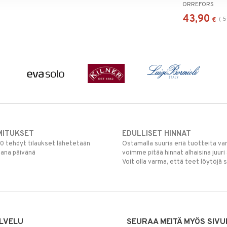
ORREFORS
43,90
(
5
€
MITUKSET
EDULLISET HINNAT
00 tehdyt tilaukset lähetetään
Ostamalla suuria eriä tuotteita 
mana päivänä
voimme pitää hinnat alhaisina juuri
Voit olla varma, että teet löytöjä 
LVELU
SEURAA MEITÄ MYÖS SIVU