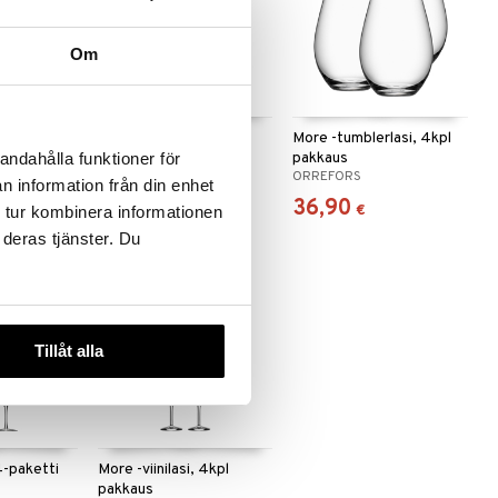
Om
gne Coupe
More -samppanjalasi,
More -tumblerlasi, 4kpl
4kpl pakkaus
pakkaus
andahålla funktioner för
ORREFORS
ORREFORS
n information från din enhet
43,99
36,90
€
€
 tur kombinera informationen
 deras tjänster. Du
-14%
Tillåt alla
4-paketti
More -viinilasi, 4kpl
pakkaus