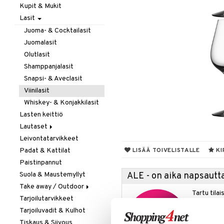
Kupit & Mukit
Kahvi, Tee & Espresso
Lasit
Leivänpaahtimet
Mixerit &
Juoma- & Cocktailasit
Sähkövatkaimet
Juomalasit
Muut koneet
Olutlasit
Vedenkeittimet
Shamppanjalasit
Snapsi- & Aveclasit
Viinilasit
Whiskey- & Konjakkilasit
Lasten keittiö
Lautaset
Leivontatarvikkeet
Asetit
Padat & Kattilat
Ruokalautaset
LISÄÄ TOIVELISTALLE
KI
Paistinpannut
Syvät lautaset
Suola & Maustemyllyt
ALE - on aika napsautta
Take away / Outdoor
Tartu tila
Tarjoilutarvikkeet
Eväslaatikot
nyt tarjoa
Tarjoiluvadit & Kulhot
Pullot
alennetuill
Tiskaus & Siivous
Termoskannut