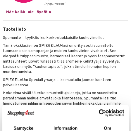
a
oneen tekstiilit
 huonekalut
& Saalit
loppumaan!
tsisetit
 lamput
tyynyt
Näe kaikki ale-löydöt »
tsitarvikkeet
uoneen säilytys
t
it & Koukut
Tuotetieto
anasetit
uoneen tekstiilit
uotteet
risteet
Spumante – tyylikäs lasi korkealuokkaisille kuohuviineille.
anat & Tyynyliinat
ttöön
lytys
elu
 tekstiilit
Tämä eksklusiivinen SPIEGELAU-lasi on erityisesti suunniteltu
nyt & Peitot
tuomaan esiin samppanjan ja muiden kuohuviinien vivahteet. Sen
kut
mot & Veistokset
s
iköt & Lyhdyt
tyynyt
 Grillaustarvikkeet
elegantti tulppaanimuoto, harmoniset kaaret ja hyvin tasapainotetut
nsäilytys & Korit
lot
mittasuhteet luovat runsaasti tilaa aromeille kehittyä ja syventyä.
huonekalut
oneen tekstiilit
timet
iköt & Lyhdyt
spalvelu
Lasissa on myös "kuohuntapiste", joka stimuloi hienojen kuplien
jat
muodostumista.
s & Hyllyt
n ruokinta
lot
ksiä & vastauksia
SPIEGELAU:n Specialty-sarja – lasimuotoilu juoman luonteen
al Art
karit & Koukut
ynttilät
mput
palveluksessa.
tuotetta
ukut
lyt
tolamput
oneen tekstiilit
avälineet
aistus
Kokoelma sisältää erikoismuotoiltuja laseja, jotka on suunniteltu
 verkkokaupasta
parantamaan makuelämystä joka tilanteessa. Spumante-lasi tuo
näkoristeet
nsäilytys & Korit
tälamput
anasetit
ustarvikkeet
hienostuneen juhlan ja hienouden sävyn kaikkein eksklusiivisimmille
kuohuviineillesi.
sit
anat & Tyynyliinat
 Peitteet
maelämä
Tuote on koneellisesti valmistettu. Pieniä mittapoikkeamia voi
esiintyä valmistusprosessin luonnollisena seurauksena. Kestää
nyt & Peitot
aistus
konepesun.
Samtycke
Information
Om