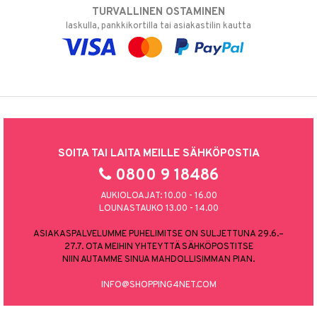
TURVALLINEN OSTAMINEN
laskulla, pankkikortilla tai asiakastilin kautta
SOITA TAI LAITA MEILLE SÄHKÖPOSTIA
0800 9 18486
AUKIOLOAJAT: 10.00 - 16.00
LOUNASTAUKO 13.00 - 14.00
ASIAKASPALVELUMME PUHELIMITSE ON SULJETTUNA 29.6.–
27.7. OTA MEIHIN YHTEYTTÄ SÄHKÖPOSTITSE
NIIN AUTAMME SINUA MAHDOLLISIMMAN PIAN.
INFO@SHOPPING4NET.COM