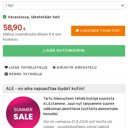
& Maustemyllyt
Varastossa, lähetetään heti
way / Outdoor
58,90
slaatikot
utarvikkeet
€
ILMAINEN TOIMITUS!
Maksa osamaksulla alkaen 8 € per
lot
uvadit & Kulhot
kuukausi.
moskannut
 & Siivous
LISÄÄ OSTOSKORIIN
mosmukit
& Leivontavuoat
LISÄÄ TOIVELISTALLE
KIRJOITA ARVOSTELU
KERRO YSTÄVÄLLE
tyisveitset
& Baaritarvikkeet
ttiöveitset
ktroniikka
ALE - on aika napsauttaa löydöt kotiin!
rinta- & Vihannesveitset
one
Tartu tilaisuuteen tehdä löytöjä suuresta
ALEstamme. Juuri nyt tarjoamme suuren
kkuulaudat
uone
uoneen sisustus
valikoiman jännittäviä tuotteita alennetuilla
hinnoilla!
päveitset
one
oneen tarvikkeita
oneen koristelu
Ale on voimassa 31.8.2026 asti mutta ole
tsenteroittimet
nopea - suosikkituotteesi voivat päästä