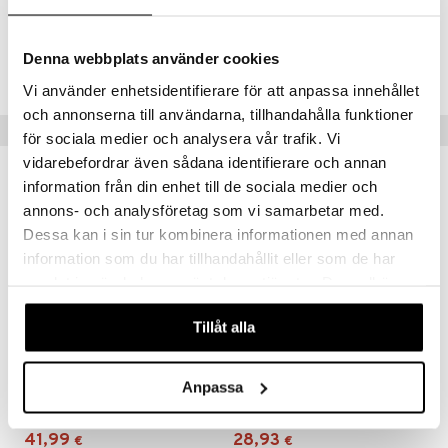
Tuotenumero
Denna webbplats använder cookies
ITZ36-2-XX
Vi använder enhetsidentifierare för att anpassa innehållet
och annonserna till användarna, tillhandahålla funktioner
Suositut tuotteet
för sociala medier och analysera vår trafik. Vi
vidarebefordrar även sådana identifierare och annan
information från din enhet till de sociala medier och
annons- och analysföretag som vi samarbetar med.
Dessa kan i sin tur kombinera informationen med annan
information som du har tillhandahållit eller som de har
samlat in när du har använt deras tjänster. Du godkänner
våra cookies vid fortsatt användande av vår webbplats.
Tillåt alla
Carat Samppanja 24cl 2-pack
LB Atelier samppanjalasit Prosecco 2-pack
Anpassa
ORREFORS
LUIGI BORMIOLI
41,99
28,93
€
€