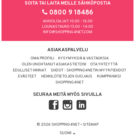
SOITA TAI LAITA MEILLE SÄHKÖPOSTIA
0800 9 18486
AUKIOLOAJAT: 10.00 - 16.00
LOUNASTAUKO 13.00 - 14.00
INFO@SHOPPING4NET.COM
ASIAKASPALVELU
OMA PROFIILI
KYSYMYKSIÄ & VASTAUKSIA
OLEN UNOHTANUT ASIAKASTIETONI
OTA YHTEYTTÄ
EDULLISET HINNAT
EHDOT - SHOPPING4NETIN MYYNTIEHDOT
EVÄSTEET
HENKILÖTIETOJEN SUOJAUS
KUMPPANIKSI
SHOPPING4NET
SEURAA MEITÄ MYÖS SIVUILLA
© 2026 SHOPPING4NET
•
SITEMAP
SUOMI