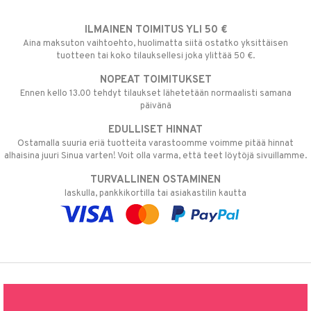
ILMAINEN TOIMITUS YLI 50 €
Aina maksuton vaihtoehto, huolimatta siitä ostatko yksittäisen
tuotteen tai koko tilauksellesi joka ylittää 50 €.
NOPEAT TOIMITUKSET
Ennen kello 13.00 tehdyt tilaukset lähetetään normaalisti samana
päivänä
EDULLISET HINNAT
Ostamalla suuria eriä tuotteita varastoomme voimme pitää hinnat
alhaisina juuri Sinua varten! Voit olla varma, että teet löytöjä sivuillamme.
TURVALLINEN OSTAMINEN
laskulla, pankkikortilla tai asiakastilin kautta