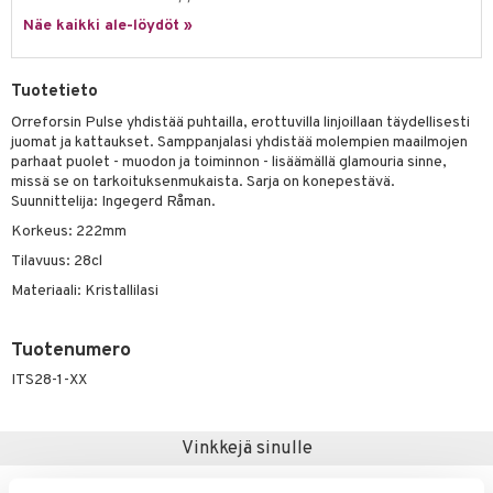
a
oneen tekstiilit
 huonekalut
& Saalit
Näe kaikki ale-löydöt »
tsisetit
 lamput
tyynyt
tsitarvikkeet
uoneen säilytys
t
it & Koukut
Tuotetieto
anasetit
uoneen tekstiilit
uotteet
risteet
Orreforsin Pulse yhdistää puhtailla, erottuvilla linjoillaan täydellisesti
juomat ja kattaukset. Samppanjalasi yhdistää molempien maailmojen
anat & Tyynyliinat
ttöön
lytys
elu
 tekstiilit
parhaat puolet - muodon ja toiminnon - lisäämällä glamouria sinne,
missä se on tarkoituksenmukaista. Sarja on konepestävä.
nyt & Peitot
kut
mot & Veistokset
s
iköt & Lyhdyt
tyynyt
 Grillaustarvikkeet
Suunnittelija: Ingegerd Råman.
nsäilytys & Korit
lot
Korkeus: 222mm
huonekalut
oneen tekstiilit
 & hyönteissuoja
iköt & Lyhdyt
spalvelu
Tilavuus: 28cl
jat
s & Hyllyt
timet
lot
ksiä & vastauksia
Materiaali: Kristallilasi
al Art
karit & Koukut
ynttilät
n ruokinta
mput
tuotetta
ukut
lyt
tolamput
Tuotenumero
oneen tekstiilit
aistus
 verkkokaupasta
ITS28-1-XX
näkoristeet
nsäilytys & Korit
tälamput
anasetit
avälineet
ustarvikkeet
sit
anat & Tyynyliinat
 Peitteet
Vinkkejä sinulle
nyt & Peitot
maelämä