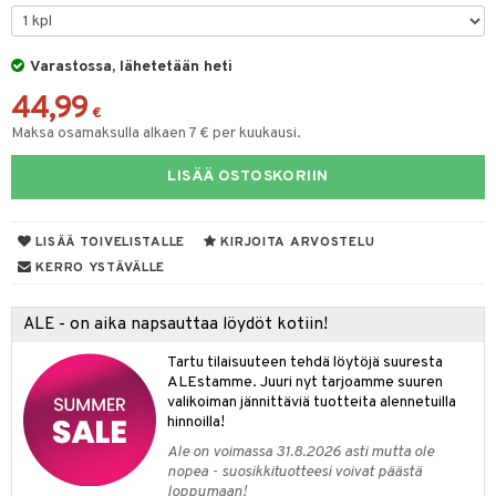
& Maustemyllyt
Varastossa, lähetetään heti
way / Outdoor
44,99
slaatikot
utarvikkeet
€
Maksa osamaksulla alkaen 7 € per kuukausi.
lot
uvadit & Kulhot
LISÄÄ OSTOSKORIIN
moskannut
 & Siivous
mosmukit
& Leivontavuoat
LISÄÄ TOIVELISTALLE
KIRJOITA ARVOSTELU
KERRO YSTÄVÄLLE
tyisveitset
& Baaritarvikkeet
ALE - on aika napsauttaa löydöt kotiin!
ttiöveitset
ktroniikka
Tartu tilaisuuteen tehdä löytöjä suuresta
rinta- & Vihannesveitset
one
ALEstamme. Juuri nyt tarjoamme suuren
valikoiman jännittäviä tuotteita alennetuilla
kkuulaudat
uone
uoneen sisustus
hinnoilla!
Ale on voimassa 31.8.2026 asti mutta ole
päveitset
one
oneen tarvikkeita
oneen koristelu
nopea - suosikkituotteesi voivat päästä
tsenteroittimet
loppumaan!