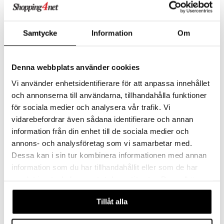
aistus
Samtycke
Information
Om
Denna webbplats använder cookies
Vi använder enhetsidentifierare för att anpassa innehållet
och annonserna till användarna, tillhandahålla funktioner
för sociala medier och analysera vår trafik. Vi
More -samppanjalasi, 4kpl pakkaus
More Spirits 4-pack
ORREFORS
ORREFORS
vidarebefordrar även sådana identifierare och annan
information från din enhet till de sociala medier och
43,99
49
€
€
annons- och analysföretag som vi samarbetar med.
Dessa kan i sin tur kombinera informationen med annan
information som du har tillhandahållit eller som de har
-14%
samlat in när du har använt deras tjänster. Du godkänner
våra cookies vid fortsatt användande av vår webbplats.
Tillåt alla