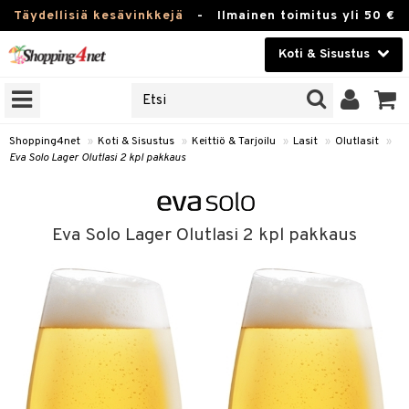
Täydellisiä kesävinkkejä
-
Ilmainen toimitus yli 50 €
Koti & Sisustus
ERKKEJÄ
Kauneudenhoito
JAT
UOTTEITA
Piilolinssit
Shopping4net
»
Koti & Sisustus
»
Keittiö & Tarjoilu
»
Lasit
»
Olutlasit
»
Eva Solo Lager Olutlasi 2 kpl pakkaus
Luontaistuotteet
 Tarjoilu
Apteekki
et
Eva Solo Lager Olutlasi 2 kpl pakkaus
 & Karahvit
Fitness
säilytys
Koti & Sisustus
ekstiilit
Lelut, Lapsi & Vauva
välineet
Tuotemerkkejä
oneet
Kampanjat
vi, Tee & Espresso
 Mukit