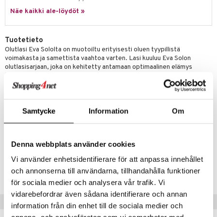
a
oneen tekstiilit
 huonekalut
& Saalit
Näe kaikki ale-löydöt »
tsisetit
 lamput
tyynyt
tsitarvikkeet
uoneen säilytys
t
it & Koukut
Tuotetieto
Olutlasi Eva Sololta on muotoiltu erityisesti oluen tyypillistä
anasetit
uoneen tekstiilit
uotteet
risteet
voimakasta ja samettista vaahtoa varten. Lasi kuuluu Eva Solon
olutlasisarjaan, joka on kehitetty antamaan optimaalinen elämys
anat & Tyynyliinat
ttöön
lytys
elu
 tekstiilit
kaikentyyppisille oluille ja snapseille. Kaikki sarjan lasit on suunniteltu
nyt & Peitot
yhteistyössä ammattipanimoiden kanssa jotta aromi, maku ja tuoksu
kut
mot & Veistokset
s
iköt & Lyhdyt
tyynyt
 Grillaustarvikkeet
korostuvat lasin muotoilulla. Vino reuna antaa lasille ainutlaatuisen ja
nsäilytys & Korit
lot
elegantin ilmeen. 2 kpl pakkaus. Kestää konepesun.
huonekalut
oneen tekstiilit
 & hyönteissuoja
iköt & Lyhdyt
spalvelu
Samtycke
Information
Om
Materiaali: Lasi
jat
s & Hyllyt
timet
lot
Koko: Korkeus: 14,5 cm
ksiä & vastauksia
Tilavuus: 35 cl
al Art
karit & Koukut
ynttilät
n ruokinta
mput
Denna webbplats använder cookies
tuotetta
ukut
lyt
tolamput
oneen tekstiilit
aistus
Tuotenumero
Vi använder enhetsidentifierare för att anpassa innehållet
 verkkokaupasta
näkoristeet
nsäilytys & Korit
tälamput
anasetit
och annonserna till användarna, tillhandahålla funktioner
avälineet
ustarvikkeet
IAW20-1-XX
för sociala medier och analysera vår trafik. Vi
sit
anat & Tyynyliinat
 Peitteet
vidarebefordrar även sådana identifierare och annan
Vinkkejä sinulle
nyt & Peitot
maelämä
information från din enhet till de sociala medier och