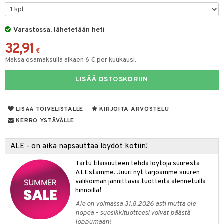
& Maustemyllyt
Varastossa, lähetetään heti
way / Outdoor
32,91
slaatikot
utarvikkeet
€
Maksa osamaksulla alkaen 6 € per kuukausi.
lot
uvadit & Kulhot
LISÄÄ OSTOSKORIIN
moskannut
 & Siivous
mosmukit
& Leivontavuoat
LISÄÄ TOIVELISTALLE
KIRJOITA ARVOSTELU
KERRO YSTÄVÄLLE
tyisveitset
& Baaritarvikkeet
ALE - on aika napsauttaa löydöt kotiin!
ttiöveitset
ktroniikka
Tartu tilaisuuteen tehdä löytöjä suuresta
rinta- & Vihannesveitset
one
ALEstamme. Juuri nyt tarjoamme suuren
valikoiman jännittäviä tuotteita alennetuilla
kkuulaudat
uone
uoneen sisustus
hinnoilla!
Ale on voimassa 31.8.2026 asti mutta ole
päveitset
one
oneen tarvikkeita
oneen koristelu
nopea - suosikkituotteesi voivat päästä
tsenteroittimet
loppumaan!