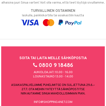
alhaisina juuri Sinua varten! Voit olla varma, että teet löytöjä sivuillamme.
TURVALLINEN OSTAMINEN
laskulla, pankkikortilla tai asiakastilin kautta
SOITA TAI LAITA MEILLE SÄHKÖPOSTIA
0800 9 18486
AUKIOLOAJAT: 10.00 - 16.00
LOUNASTAUKO 13.00 - 14.00
ASIAKASPALVELUMME PUHELIMITSE ON SULJETTUNA 29.6.–
27.7. OTA MEIHIN YHTEYTTÄ SÄHKÖPOSTITSE
NIIN AUTAMME SINUA MAHDOLLISIMMAN PIAN.
INFO@SHOPPING4NET.COM