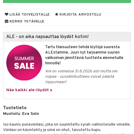
& Maustemyllyt
LISÄÄ TOIVELISTALLE
KIRJOITA ARVOSTELU
way / Outdoor
KERRO YSTÄVÄLLE
slaatikot
utarvikkeet
ALE - on aika napsauttaa löydöt kotiin!
lot
uvadit & Kulhot
Tartu tilaisuuteen tehdä löytöjä suuresta
moskannut
 & Siivous
ALEstamme. Juuri nyt tarjoamme suuren
valikoiman jännittäviä tuotteita alennetuilla
mosmukit
& Leivontavuoat
hinnoilla!
Ale on voimassa 31.8.2026 asti mutta ole
nopea - suosikkituotteesi voivat päästä
tyisveitset
& Baaritarvikkeet
loppumaan!
Näe kaikki ale-löydöt »
ttiöveitset
ktroniikka
rinta- & Vihannesveitset
one
Tuotetieto
kkuulaudat
uone
uoneen sisustus
Muotoilu: Eva Solo
päveitset
one
oneen tarvikkeita
oneen koristelu
Iso kaunis punaviinilasi, joka on suunniteltu syrah-valmisteisille viineille.
Viinilasi on käsintehty ja siinä on ohut, taivutettu kupu.
tsenteroittimet