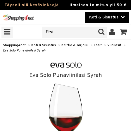
Täydellisiä kesävinkkejä
-
Ilmainen toimitus yli 50 €
Koti & Sisustus
ERKKEJÄ
Kauneudenhoito
JAT
UOTTEITA
Piilolinssit
Shopping4net
»
Koti & Sisustus
»
Keittiö & Tarjoilu
»
Lasit
»
Viinilasit
»
Eva Solo Punaviinilasi Syrah
Luontaistuotteet
 Tarjoilu
Apteekki
et
Eva Solo Punaviinilasi Syrah
 & Karahvit
Fitness
säilytys
Koti & Sisustus
ekstiilit
Lelut, Lapsi & Vauva
välineet
Tuotemerkkejä
oneet
Kampanjat
vi, Tee & Espresso
 Mukit