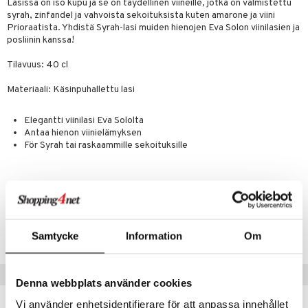
a
oneen tekstiilit
 huonekalut
& Saalit
Lasissa on iso kupu ja se on täydellinen viineille, jotka on valmistettu
syrah, zinfandel ja vahvoista sekoituksista kuten amarone ja viini
tsisetit
 lamput
tyynyt
Prioraatista. Yhdistä Syrah-lasi muiden hienojen Eva Solon viinilasien ja
posliinin kanssa!
tsitarvikkeet
uoneen säilytys
t
it & Koukut
Tilavuus: 40 cl
anasetit
uoneen tekstiilit
uotteet
risteet
Materiaali: Käsinpuhallettu lasi
anat & Tyynyliinat
ttöön
lytys
elu
 tekstiilit
nyt & Peitot
Elegantti viinilasi Eva Sololta
kut
mot & Veistokset
s
iköt & Lyhdyt
tyynyt
 Grillaustarvikkeet
Antaa hienon viinielämyksen
nsäilytys & Korit
lot
För Syrah tai raskaammille sekoituksille
huonekalut
oneen tekstiilit
 & hyönteissuoja
iköt & Lyhdyt
spalvelu
jat
s & Hyllyt
timet
lot
ksiä & vastauksia
al Art
karit & Koukut
ynttilät
n ruokinta
mput
tuotetta
Tuotenumero
ukut
lyt
tolamput
oneen tekstiilit
aistus
 verkkokaupasta
IAM65-1-XX
Samtycke
Information
Om
näkoristeet
nsäilytys & Korit
tälamput
anasetit
avälineet
ustarvikkeet
sit
anat & Tyynyliinat
 Peitteet
Vinkkejä sinulle
Denna webbplats använder cookies
nyt & Peitot
maelämä
Vi använder enhetsidentifierare för att anpassa innehållet