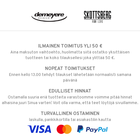
ILMAINEN TOIMITUS YLI 50 €
Aina maksuton vaihtoehto, huolimatta siitä ostatko yksittäisen
tuotteen tai koko tilauksellesi joka ylittää 50 €.
NOPEAT TOIMITUKSET
Ennen kello 13.00 tehdyt tilaukset lähetetään normaalisti samana
päivänä
EDULLISET HINNAT
Ostamalla suuria eriä tuotteita varastoomme voimme pitää hinnat
alhaisina juuri Sinua varten! Voit olla varma, että teet löytöjä sivuillamme.
TURVALLINEN OSTAMINEN
laskulla, pankkikortilla tai asiakastilin kautta