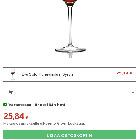
vänpaahtimet
erit & Sähkövatkaimet
ma- & Cocktailasit
t koneet
malasit
enkeittimet
tlasit
mppanjalasit
psi- & Aveclasit
nilasit
25,84 €
Eva Solo Punaviinilasi Syrah
skey- & Konjakkilasit
keittiö
et
Varastossa, lähetetään heti
25,84
tit
atarvikkeet
€
Maksa osamaksulla alkaen 5 € per kuukausi.
kalautaset
 Kattilat
LISÄÄ OSTOSKORIIN
ät lautaset
pannut