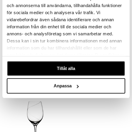
-11%
aistus
och annonserna till användarna, tillhandahålla funktioner
för sociala medier och analysera vår trafik. Vi
vidarebefordrar även sådana identifierare och annan
information från din enhet till de sociala medier och
annons- och analysföretag som vi samarbetar med.
Dessa kan i sin tur kombinera informationen med annan
information som du har tillhandahållit eller som de har
samlat in när du har använt deras tjänster. Du godkänner
Eva Solo Punaviinilasi Bordeaux
Intermezzo -punaviinilasi 32cl (25cl)
våra cookies vid fortsatt användande av vår webbplats.
EVA SOLO
ORREFORS
Tillåt alla
27,37
49,90
55,90
€
€
(
€
)
Anpassa