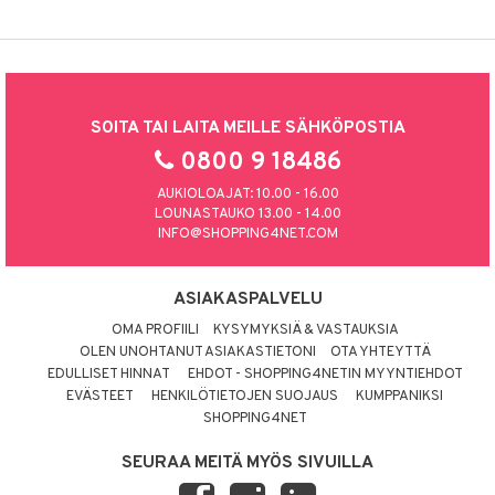
SOITA TAI LAITA MEILLE SÄHKÖPOSTIA
0800 9 18486
AUKIOLOAJAT: 10.00 - 16.00
LOUNASTAUKO 13.00 - 14.00
INFO@SHOPPING4NET.COM
ASIAKASPALVELU
OMA PROFIILI
KYSYMYKSIÄ & VASTAUKSIA
OLEN UNOHTANUT ASIAKASTIETONI
OTA YHTEYTTÄ
EDULLISET HINNAT
EHDOT - SHOPPING4NETIN MYYNTIEHDOT
EVÄSTEET
HENKILÖTIETOJEN SUOJAUS
KUMPPANIKSI
SHOPPING4NET
SEURAA MEITÄ MYÖS SIVUILLA