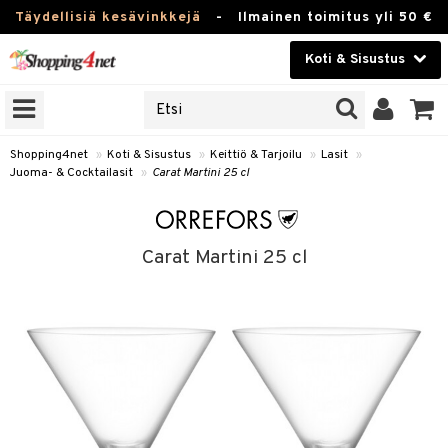
Täydellisiä kesävinkkejä
-
Ilmainen toimitus yli 50 €
Koti & Sisustus
ERKKEJÄ
Kauneudenhoito
JAT
UOTTEITA
Piilolinssit
Shopping4net
»
Koti & Sisustus
»
Keittiö & Tarjoilu
»
Lasit
»
Juoma- & Cocktailasit
»
Carat Martini 25 cl
Luontaistuotteet
 Tarjoilu
Apteekki
et
Carat Martini 25 cl
 & Karahvit
Fitness
säilytys
Koti & Sisustus
ekstiilit
Lelut, Lapsi & Vauva
välineet
Tuotemerkkejä
oneet
Kampanjat
vi, Tee & Espresso
 Mukit