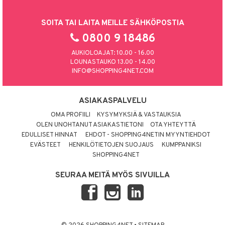
SOITA TAI LAITA MEILLE SÄHKÖPOSTIA
0800 9 18486
AUKIOLOAJAT: 10.00 - 16.00
LOUNASTAUKO 13.00 - 14.00
INFO@SHOPPING4NET.COM
ASIAKASPALVELU
OMA PROFIILI
KYSYMYKSIÄ & VASTAUKSIA
OLEN UNOHTANUT ASIAKASTIETONI
OTA YHTEYTTÄ
EDULLISET HINNAT
EHDOT - SHOPPING4NETIN MYYNTIEHDOT
EVÄSTEET
HENKILÖTIETOJEN SUOJAUS
KUMPPANIKSI
SHOPPING4NET
SEURAA MEITÄ MYÖS SIVUILLA