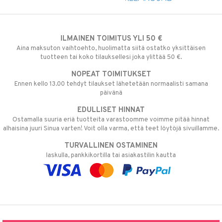
ILMAINEN TOIMITUS YLI 50 €
Aina maksuton vaihtoehto, huolimatta siitä ostatko yksittäisen
tuotteen tai koko tilauksellesi joka ylittää 50 €.
NOPEAT TOIMITUKSET
Ennen kello 13.00 tehdyt tilaukset lähetetään normaalisti samana
päivänä
EDULLISET HINNAT
Ostamalla suuria eriä tuotteita varastoomme voimme pitää hinnat
alhaisina juuri Sinua varten! Voit olla varma, että teet löytöjä sivuillamme.
TURVALLINEN OSTAMINEN
laskulla, pankkikortilla tai asiakastilin kautta