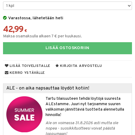
& Maustemyllyt
Varastossa, lähetetään heti
way / Outdoor
42,99
slaatikot
utarvikkeet
€
Maksa osamaksulla alkaen 7 € per kuukausi.
lot
uvadit & Kulhot
LISÄÄ OSTOSKORIIN
moskannut
 & Siivous
mosmukit
& Leivontavuoat
LISÄÄ TOIVELISTALLE
KIRJOITA ARVOSTELU
KERRO YSTÄVÄLLE
tyisveitset
& Baaritarvikkeet
ALE - on aika napsauttaa löydöt kotiin!
ttiöveitset
ktroniikka
Tartu tilaisuuteen tehdä löytöjä suuresta
rinta- & Vihannesveitset
one
ALEstamme. Juuri nyt tarjoamme suuren
valikoiman jännittäviä tuotteita alennetuilla
kkuulaudat
uone
uoneen sisustus
hinnoilla!
Ale on voimassa 31.8.2026 asti mutta ole
päveitset
one
oneen tarvikkeita
oneen koristelu
nopea - suosikkituotteesi voivat päästä
tsenteroittimet
loppumaan!