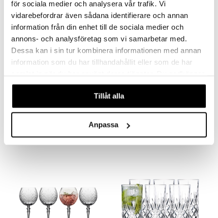
för sociala medier och analysera vår trafik. Vi
aistus
vidarebefordrar även sådana identifierare och annan
information från din enhet till de sociala medier och
annons- och analysföretag som vi samarbetar med.
Dessa kan i sin tur kombinera informationen med annan
information som du har tillhandahållit eller som de har
samlat in när du har använt deras tjänster. Du godkänner
våra cookies vid fortsatt användande av vår webbplats.
Tillåt alla
Aperitivo Longdrink 39 cl 2 kpl pakkaus
Gin & Tonic 4-pack
NACHTMANN
ORREFORS
Anpassa
19,90
40,90
€
€