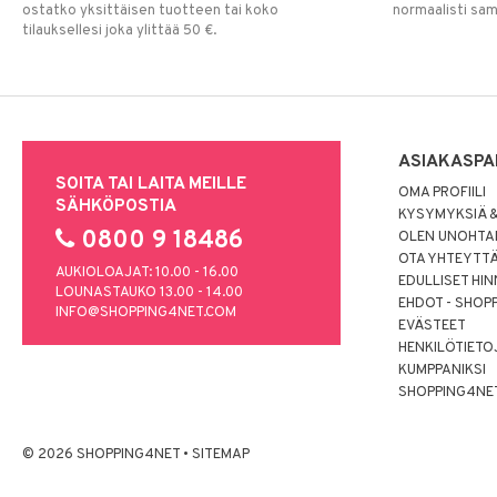
ostatko yksittäisen tuotteen tai koko
normaalisti sa
tilauksellesi joka ylittää 50 €.
ASIAKASPA
SOITA TAI LAITA MEILLE
OMA PROFIILI
SÄHKÖPOSTIA
KYSYMYKSIÄ &
0800 9 18486
OLEN UNOHTAN
OTA YHTEYTT
AUKIOLOAJAT: 10.00 - 16.00
EDULLISET HI
LOUNASTAUKO 13.00 - 14.00
EHDOT - SHOP
INFO@SHOPPING4NET.COM
EVÄSTEET
HENKILÖTIETO
KUMPPANIKSI
SHOPPING4NE
© 2026 SHOPPING4NET
•
SITEMAP