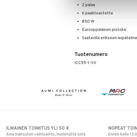
2 palaa
Ulkovalaistus
6 paahtoastetta
850 W
Eurooppalainen pistoke
Saatavilla erikseen leipätelin
Tuotenumero
ICC95-1-SV
ILMAINEN TOIMITUS YLI 50 €
NOPEAT TOI
Aina maksuton vaihtoehto, huolimatta siitä
Ennen kello 13.