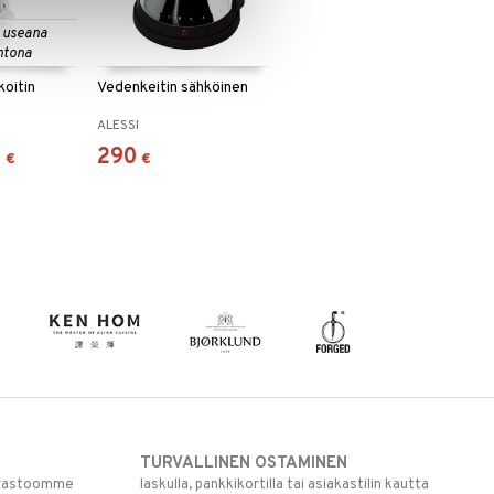
 useana
htona
koitin
Vedenkeitin sähköinen
ALESSI
9
290
€
€
TURVALLINEN OSTAMINEN
varastoomme
laskulla, pankkikortilla tai asiakastilin kautta