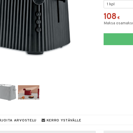
108
€
Maksa osamaksul
RJOITA ARVOSTELU
KERRO YSTÄVÄLLE