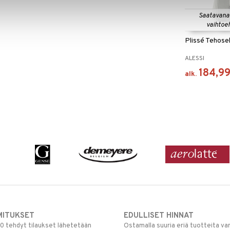
Saatavana
vaihtoe
Plissé Tehose
ALESSI
e
184,9
alk.
MITUKSET
EDULLISET HINNAT
00 tehdyt tilaukset lähetetään
Ostamalla suuria eriä tuotteita 