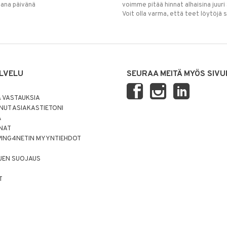
mana päivänä
voimme pitää hinnat alhaisina juuri
Voit olla varma, että teet löytöjä 
LVELU
SEURAA MEITÄ MYÖS SIVU
 VASTAUKSIA
UT ASIAKASTIETONI
Ä
NNAT
PING4NETIN MYYNTIEHDOT
JEN SUOJAUS
T