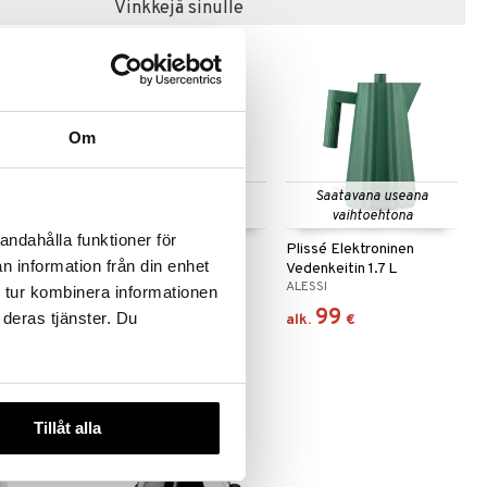
Vinkkejä sinulle
Om
Saatavana useana
Saatavana useana
vaihtoehtona
vaihtoehtona
andahålla funktioner för
ninen
Plissé Elektroninen
Plissé Elektroninen
n information från din enhet
Vedenkeitin 1 L
Vedenkeitin 1.7 L
ALESSI
ALESSI
 tur kombinera informationen
98,99
99
 deras tjänster. Du
€
alk.
€
Tillåt alla