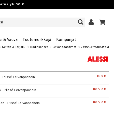
itus yli 50 €
si & Vauva
Tuotemerkkejä
Kampanjat
»
Keittiö & Tarjoilu
»
Kodinkoneet
»
Leivänpaahtimet
»
Plissé Leivänpaahdin
108 €
- Plissé Leivänpaahdin
108,99 €
n - Plissé Leivänpaahdin
108,99 €
nen - Plissé Leivänpaahdin