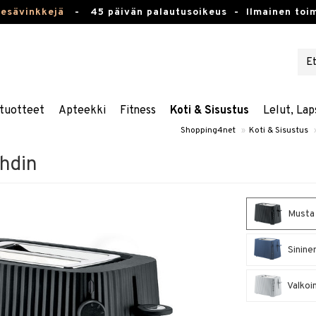
kesävinkkejä
-
45 päivän palautusoikeus -
Ilmainen toim
tuotteet
Apteekki
Fitness
Koti & Sisustus
Lelut, Lap
Shopping4net
»
Koti & Sisustus
ahdin
Musta 
Sinine
Valkoi