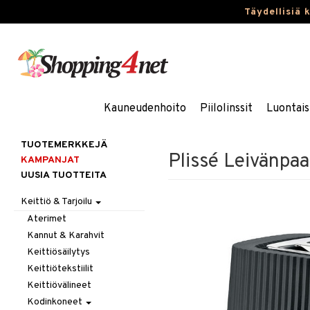
Täydellisiä 
Kauneudenhoito
Piilolinssit
Luontais
TUOTEMERKKEJÄ
Plissé Leivänpa
KAMPANJAT
UUSIA TUOTTEITA
Keittiö & Tarjoilu
Aterimet
Kannut & Karahvit
Keittiösäilytys
Keittiötekstiilit
Keittiövälineet
Kodinkoneet