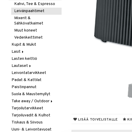
Kahvi, Tee & Espresso
Leivänpaahtimet
Mixerit &
Sähkövatkaimet
Muut koneet
Vedenkeittimet
Kupit & Mukit
Lasit
Lasten keittiö
Juoma- & Cocktailasit
Lautaset
Juomalasit
Leivontatarvikkeet
Olutlasit
Asetit
Padat & Kattilat
Shamppanjalasit
Ruokalautaset
Paistinpannut
Snapsi- & Aveclasit
Syvät lautaset
Suola & Maustemyllyt
Viinilasit
Take away / Outdoor
Whiskey- & Konjakkilasit
Tarjoilutarvikkeet
Eväslaatikot
Tarjoiluvadit & Kulhot
Pullot
LISÄÄ TOIVELISTALLE
KI
Tiskaus & Siivous
Termoskannut
Uuni- & Leivontavuoat
Termosmukit