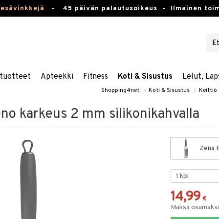
kesävinkkejä
-
45 päivän palautusoikeus -
Ilmainen toim
tuotteet
Apteekki
Fitness
Koti & Sisustus
Lelut, Lap
Shopping4net
»
Koti & Sisustus
»
Keittiö 
no karkeus 2 mm silikonikahvalla
Zena R
14,99
€
Maksa osamaksul