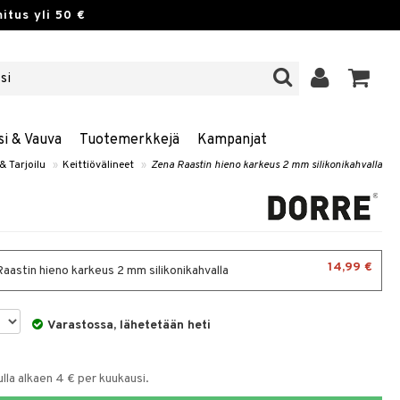
itus yli 50 €
si & Vauva
Tuotemerkkejä
Kampanjat
& Tarjoilu
»
Keittiövälineet
»
Zena Raastin hieno karkeus 2 mm silikonikahvalla
14,99 €
aastin hieno karkeus 2 mm silikonikahvalla
Varastossa, lähetetään heti
la alkaen 4 € per kuukausi.