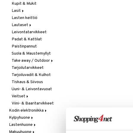
Kupit & Mukit
Kahvi, Tee & Espresso
Lasit
Leivänpaahtimet
Lasten keittiö
Mixerit &
Juoma- & Cocktailasit
Sähkövatkaimet
Lautaset
Juomalasit
Muut koneet
Leivontatarvikkeet
Olutlasit
Asetit
Vedenkeittimet
Padat & Kattilat
Shamppanjalasit
Ruokalautaset
Paistinpannut
Snapsi- & Aveclasit
Syvät lautaset
Suola & Maustemyllyt
Viinilasit
Take away / Outdoor
Whiskey- & Konjakkilasit
Tarjoilutarvikkeet
Eväslaatikot
Tarjoiluvadit & Kulhot
Pullot
Tiskaus & Siivous
Termoskannut
Uuni- & Leivontavuoat
Termosmukit
Veitset
Viini- & Baaritarvikkeet
Erityisveitset
Kodin elektroniikka
Keittiöveitset
Kylpyhuone
Ääni
Kuorinta- &
LISÄÄ TOIVELISTALLE
KI
Vihannesveitset
Lastenhuone
Kylpyhuoneen sisustus
Leikkuulaudat
Makuuhuone
Kylpyhuoneen tarvikkeita
Kylpyhuoneen koristelu