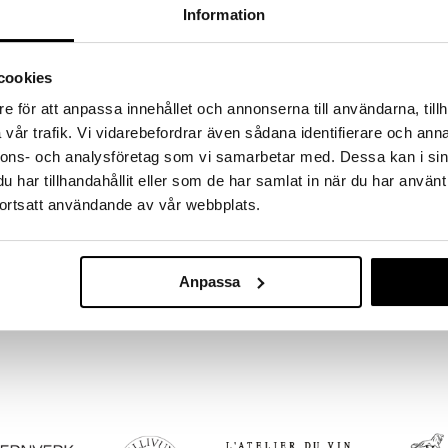
a löydöt kotiin!
Information
isuuteen tehdä löytöjä suuresta ALEstamme. Juuri
mme suuren valikoiman jännittäviä tuotteita
cookies
a hinnoilla!
massa 31.8.2026 asti mutta ole nopea -
e för att anpassa innehållet och annonserna till användarna, tillh
otteesi voivat päästä loppumaan!
vår trafik. Vi vidarebefordrar även sådana identifierare och anna
i ale-löydöt »
nnons- och analysföretag som vi samarbetar med. Dessa kan i sin
har tillhandahållit eller som de har samlat in när du har använt
ortsatt användande av vår webbplats.
PARMENIDE
iteltu raastamaan helposti sitrushedelmien kuoret
Raastinrauta
Leveä pinta tekee siitä käyttäjäystävällisen ja
ALESSI
Anpassa
18
€