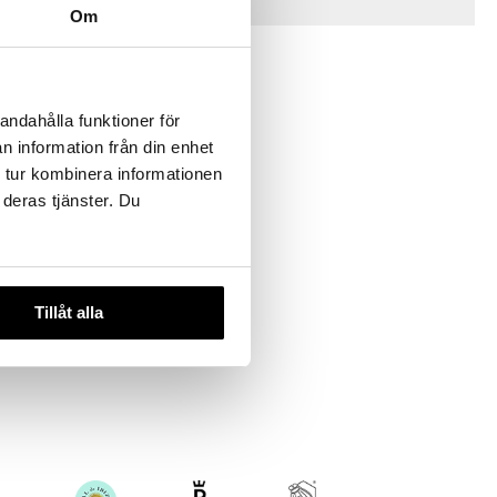
Vinkkejä sinulle
Om
andahålla funktioner för
n information från din enhet
 tur kombinera informationen
 deras tjänster. Du
Tillåt alla