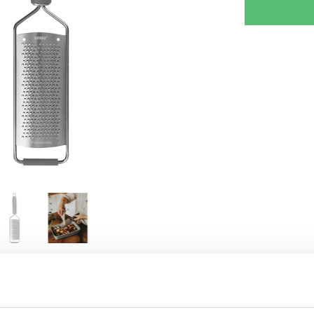
RJOITA ARVOSTELU
KERRO YSTÄVÄLLE