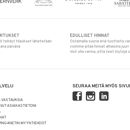
MITUKSET
EDULLISET HINNAT
00 tehdyt tilaukset lähetetään
Ostamalla suuria eriä tuotteita 
mana päivänä
voimme pitää hinnat alhaisina juuri
Voit olla varma, että teet löytöjä 
LVELU
SEURAA MEITÄ MYÖS SIVU
 VASTAUKSIA
UT ASIAKASTIETONI
Ä
NNAT
PING4NETIN MYYNTIEHDOT