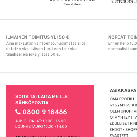
ILMAINEN TOIMITUS YLI 50 €
NOPEAT TOI
Aina maksuton vaihtoehto, huolimatta siitä
Ennen kello 13.
ostatko yksittäisen tuotteen tai koko
normaalisti sa
tilauksellesi joka ylittää 50 €.
ASIAKASPA
SOITA TAI LAITA MEILLE
OMA PROFIILI
SÄHKÖPOSTIA
KYSYMYKSIÄ &
0800 9 18486
OLEN UNOHTAN
OTA YHTEYTT
AUKIOLOAJAT: 10.00 - 16.00
EDULLISET HI
LOUNASTAUKO 13.00 - 14.00
EHDOT - SHOP
EVÄSTEET