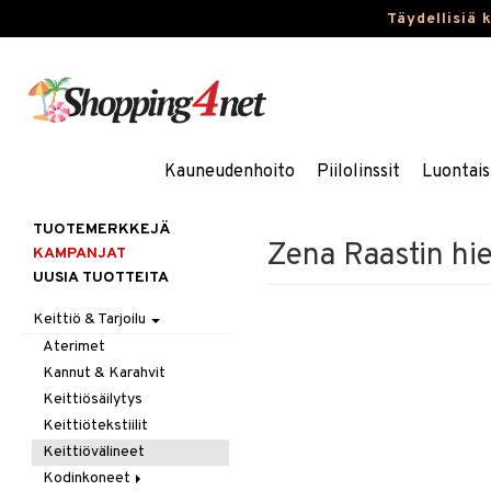
Täydellisiä 
Kauneudenhoito
Piilolinssit
Luontais
TUOTEMERKKEJÄ
Zena Raastin hie
KAMPANJAT
UUSIA TUOTTEITA
Keittiö & Tarjoilu
Aterimet
Kannut & Karahvit
Keittiösäilytys
Keittiötekstiilit
Keittiövälineet
Kodinkoneet