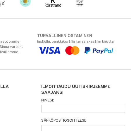
TURVALLINEN OSTAMINEN
varastoomme
laskulla, pankkikortilla tai asiakastilin kautta
 Sinua varten!
sivuillamme.
ILLA
ILMOITTAUDU UUTISKIRJEEMME
SAAJAKSI
NIMESI:
SÄHKÖPOSTIOSOITTEESI: