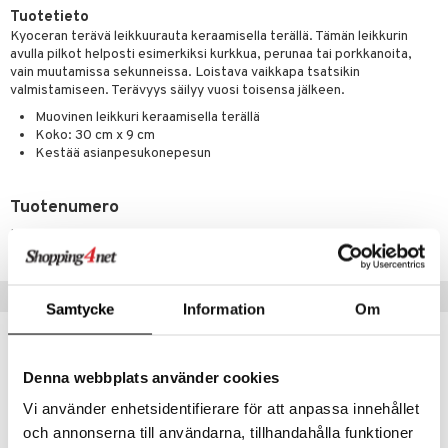
Tuotetieto
tyisveitset
& Baaritarvikkeet
Kyoceran terävä leikkuurauta keraamisella terällä. Tämän leikkurin
avulla pilkot helposti esimerkiksi kurkkua, perunaa tai porkkanoita,
ttiöveitset
ktroniikka
vain muutamissa sekunneissa. Loistava vaikkapa tsatsikin
valmistamiseen. Terävyys säilyy vuosi toisensa jälkeen.
rinta- & Vihannesveitset
one
Muovinen leikkuri keraamisella terällä
kkuulaudat
Koko: 30 cm x 9 cm
uone
uoneen sisustus
Kestää asianpesukonepesun
päveitset
one
oneen tarvikkeita
oneen koristelu
tsenteroittimet
Tuotenumero
a
oneen tekstiilit
 huonekalut
& Saalit
IMB22-1-SV
tsisetit
 lamput
tyynyt
tsitarvikkeet
uoneen säilytys
t
it & Koukut
Vinkkejä sinulle
Samtycke
Information
Om
anasetit
uoneen tekstiilit
uotteet
risteet
anat & Tyynyliinat
ttöön
lytys
elu
 tekstiilit
Denna webbplats använder cookies
nyt & Peitot
kut
mot & Veistokset
s
iköt & Lyhdyt
tyynyt
 Grillaustarvikkeet
Vi använder enhetsidentifierare för att anpassa innehållet
nsäilytys & Korit
lot
huonekalut
oneen tekstiilit
 & hyönteissuoja
iköt & Lyhdyt
och annonserna till användarna, tillhandahålla funktioner
spalvelu