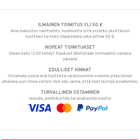
ILMAINEN TOIMITUS YLI 50 €
Aina maksuton vaihtoehto, huolimatta siitä ostatko yksittäisen
tuotteen tai koko tilauksellesi joka ylittää 50 €.
NOPEAT TOIMITUKSET
Ennen kello 13.00 tehdyt tilaukset lähetetään normaalisti samana
päivänä
EDULLISET HINNAT
Ostamalla suuria eriä tuotteita varastoomme voimme pitää hinnat
alhaisina juuri Sinua varten! Voit olla varma, että teet löytöjä sivuillamme.
TURVALLINEN OSTAMINEN
laskulla, pankkikortilla tai asiakastilin kautta