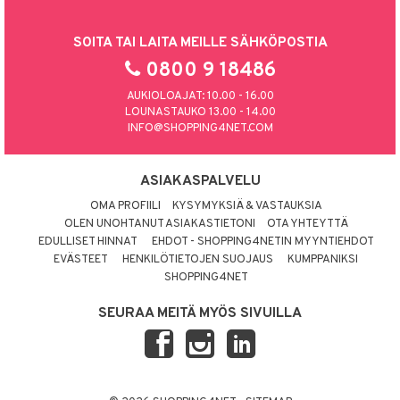
SOITA TAI LAITA MEILLE SÄHKÖPOSTIA
0800 9 18486
AUKIOLOAJAT: 10.00 - 16.00
LOUNASTAUKO 13.00 - 14.00
INFO@SHOPPING4NET.COM
ASIAKASPALVELU
OMA PROFIILI
KYSYMYKSIÄ & VASTAUKSIA
OLEN UNOHTANUT ASIAKASTIETONI
OTA YHTEYTTÄ
EDULLISET HINNAT
EHDOT - SHOPPING4NETIN MYYNTIEHDOT
EVÄSTEET
HENKILÖTIETOJEN SUOJAUS
KUMPPANIKSI
SHOPPING4NET
SEURAA MEITÄ MYÖS SIVUILLA