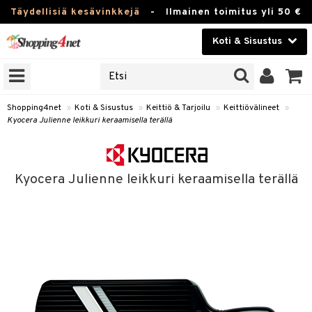
Täydellisiä kesävinkkejä
-
Ilmainen toimitus yli 50 €
Koti & Sisustus
ERKKEJÄ
Kauneudenhoito
JAT
UOTTEITA
Piilolinssit
Shopping4net
»
Koti & Sisustus
»
Keittiö & Tarjoilu
»
Keittiövälineet
»
Kyocera Julienne leikkuri keraamisella terällä
Luontaistuotteet
 Tarjoilu
Apteekki
et
Kyocera Julienne leikkuri keraamisella terällä
 & Karahvit
Fitness
säilytys
Koti & Sisustus
ekstiilit
Lelut, Lapsi & Vauva
övälineet
Tuotemerkkejä
oneet
Kampanjat
vi, Tee & Espresso
 Mukit