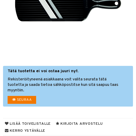
vänpaahtimet
erit & Sähkövatkaimet
ma- & Cocktailasit
keittiö
t koneet
malasit
et
enkeittimet
tlasit
tit
atarvikkeet
mppanjalasit
kalautaset
 Kattilat
psi- & Aveclasit
ät lautaset
pannut
ilasit
Tätä tuotetta ei voi ostaa juuri nyt.
& Maustemyllyt
Rekisteröityneenä asiakkaana voit valita seurata tätä
skey- & Konjakkilasit
way / Outdoor
tuotetta ja saada tietoa sähköpostitse kun sitä saapuu taas
myyntiin.
slaatikot
utarvikkeet
SEURAA
lot
uvadit & Kulhot
moskannut
 & Siivous
mosmukit
LISÄÄ TOIVELISTALLE
KIRJOITA ARVOSTELU
& Leivontavuoat
KERRO YSTÄVÄLLE