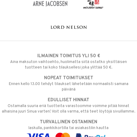
ILMAINEN TOIMITUS YLI 50 €
Aina maksuton vaihtoehto, huolimatta siitä ostatko yksittäisen
tuotteen tai koko tilauksellesi joka ylittää 50 €.
NOPEAT TOIMITUKSET
Ennen kello 13.00 tehdyt tilaukset lähetetään normaalisti samana
päivänä
EDULLISET HINNAT
Ostamalla suuria eriä tuotteita varastoomme voimme pitää hinnat
alhaisina juuri Sinua varten! Voit olla varma, että teet löytöjä sivuillamme.
TURVALLINEN OSTAMINEN
laskulla, pankkikortilla tai asiakastilin kautta