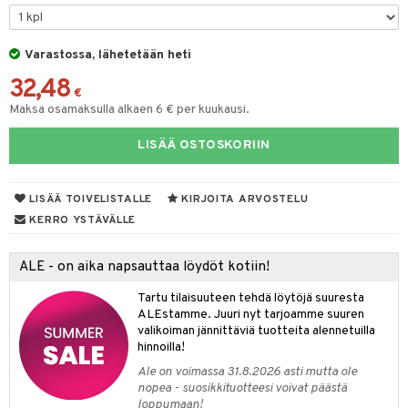
tyisveitset
& Baaritarvikkeet
Varastossa, lähetetään heti
ttiöveitset
ktroniikka
32,48
rinta- & Vihannesveitset
€
one
Maksa osamaksulla alkaen 6 € per kuukausi.
kkuulaudat
uone
uoneen sisustus
LISÄÄ OSTOSKORIIN
päveitset
one
oneen tarvikkeita
oneen koristelu
tsenteroittimet
a
oneen tekstiilit
 huonekalut
& Saalit
LISÄÄ TOIVELISTALLE
KIRJOITA ARVOSTELU
tsisetit
KERRO YSTÄVÄLLE
 lamput
tyynyt
tsitarvikkeet
uoneen säilytys
t
it & Koukut
ALE - on aika napsauttaa löydöt kotiin!
anasetit
uoneen tekstiilit
uotteet
risteet
Tartu tilaisuuteen tehdä löytöjä suuresta
ALEstamme. Juuri nyt tarjoamme suuren
anat & Tyynyliinat
ttöön
lytys
elu
 tekstiilit
valikoiman jännittäviä tuotteita alennetuilla
hinnoilla!
nyt & Peitot
kut
mot & Veistokset
s
iköt & Lyhdyt
tyynyt
 Grillaustarvikkeet
Ale on voimassa 31.8.2026 asti mutta ole
nsäilytys & Korit
lot
huonekalut
oneen tekstiilit
 & hyönteissuoja
iköt & Lyhdyt
nopea - suosikkituotteesi voivat päästä
spalvelu
loppumaan!