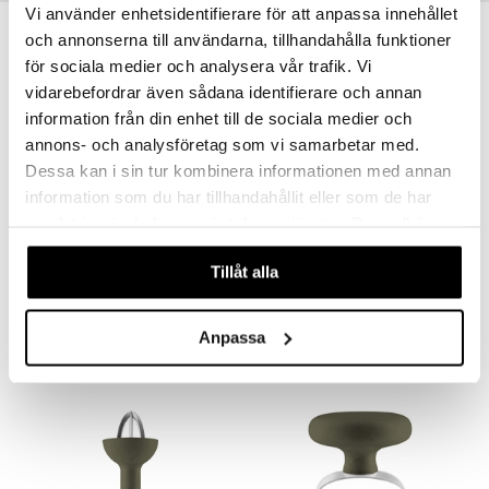
Vi använder enhetsidentifierare för att anpassa innehållet
och annonserna till användarna, tillhandahålla funktioner
för sociala medier och analysera vår trafik. Vi
vidarebefordrar även sådana identifierare och annan
information från din enhet till de sociala medier och
annons- och analysföretag som vi samarbetar med.
Dessa kan i sin tur kombinera informationen med annan
information som du har tillhandahållit eller som de har
samlat in när du har använt deras tjänster. Du godkänner
våra cookies vid fortsatt användande av vår webbplats.
Eva Solo Green Tool Burgeripuristin
Eva Solo Green Tool Maustehakkuri
Tillåt alla
EVA SOLO
EVA SOLO
21,84
36,24
€
€
Anpassa