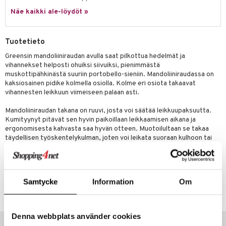
jat
s & Hyllyt
timet
lot
ksiä & vastauksia
Näe kaikki ale-löydöt »
al Art
karit & Koukut
ynttilät
n ruokinta
mput
tuotetta
ukut
lyt
tolamput
oneen tekstiilit
aistus
Tuotetieto
 verkkokaupasta
näkoristeet
nsäilytys & Korit
tälamput
anasetit
Greensin mandoliiniraudan avulla saat pilkottua hedelmät ja
avälineet
ustarvikkeet
vihannekset helposti ohuiksi siivuiksi, pienimmästä
sit
anat & Tyynyliinat
 Peitteet
muskottipähkinästä suuriin portobello-sieniin. Mandoliiniraudassa on
kaksiosainen pidike kolmella osiolla. Kolme eri osiota takaavat
nyt & Peitot
maelämä
vihannesten leikkuun viimeiseen palaan asti.
aistus
Mandoliiniraudan takana on ruuvi, josta voi säätää leikkuupaksuutta.
Kumityynyt pitävät sen hyvin paikoillaan leikkaamisen aikana ja
ergonomisesta kahvasta saa hyvän otteen. Muotoilultaan se takaa
täydellisen työskentelykulman, joten voi leikata suoraan kulhoon tai
leikkuulaudalla. Kestää konepesun.
Tuotenumero
Samtycke
Information
Om
ITI89-1-XX
Denna webbplats använder cookies
Vinkkejä sinulle