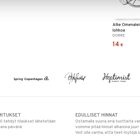
Allie Omenalei
lohkoa
DORRE
14
€
MITUKSET
EDULLISET HINNAT
00 tehdyt tilaukset lähetetään
Ostamalla suuria eriä tuotteita 
mana päivänä
voimme pitää hinnat alhaisina juuri
Voit olla varma, että teet löytöjä 