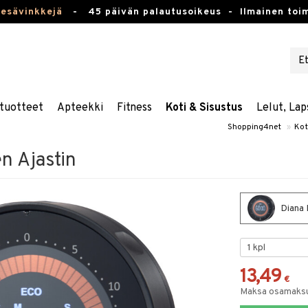
kesävinkkejä
-
45 päivän palautusoikeus -
Ilmainen toim
tuotteet
Apteekki
Fitness
Koti & Sisustus
Lelut, Lap
Shopping4net
»
Kot
en Ajastin
Diana D
13,49
€
Maksa osamaksul