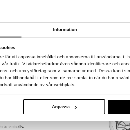
a löydöt kotiin!
isuuteen tehdä löytöjä suuresta ALEstamme. Juuri
mme suuren valikoiman jännittäviä tuotteita
a hinnoilla!
Information
massa 31.8.2026 asti mutta ole nopea -
otteesi voivat päästä loppumaan!
i ale-löydöt »
cookies
Saatavana
e för att anpassa innehållet och annonserna till användarna, tillh
vaihtoe
vår trafik. Vi vidarebefordrar även sådana identifierare och anna
Mila Mittakan
selkeä LED-näyttö ja helppo asetus. Täydellinen
nnons- och analysföretag som vi samarbetar med. Dessa kan i sin
hun ajastukseen kotona. Aseta se pöydälle tai kiinnitä
DORRE
har tillhandahållit eller som de har samlat in när du har använt
. Tekee ajan seuraamisesta helppoa 0-60 minuuttia.
3,85
ortsatt användande av vår webbplats.
alk.
€
Anpassa
iinalla
 Muovi (ABS)
sto ei sisälly.