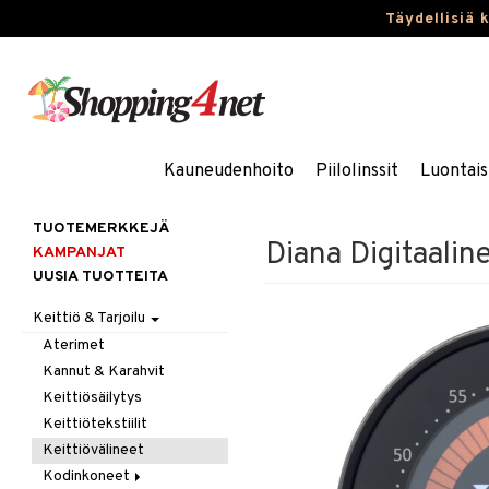
Täydellisiä 
Kauneudenhoito
Piilolinssit
Luontais
TUOTEMERKKEJÄ
Diana Digitaalin
KAMPANJAT
UUSIA TUOTTEITA
Keittiö & Tarjoilu
Aterimet
Kannut & Karahvit
Keittiösäilytys
Keittiötekstiilit
Keittiövälineet
Kodinkoneet