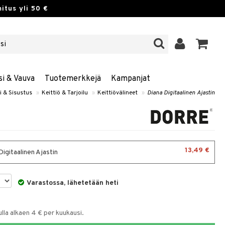
itus yli 50 €
si & Vauva
Tuotemerkkejä
Kampanjat
i & Sisustus
»
Keittiö & Tarjoilu
»
Keittiövälineet
»
Diana Digitaalinen Ajastin
13,49 €
igitaalinen Ajastin
Varastossa, lähetetään heti
la alkaen 4 € per kuukausi.