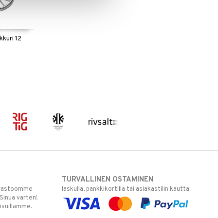
kkuri 12
TURVALLINEN OSTAMINEN
varastoomme
laskulla, pankkikortilla tai asiakastilin kautta
 Sinua varten!
sivuillamme.