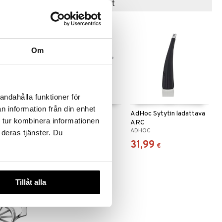
Suositut tuotteet
-14%
Om
 useana
andahålla funktioner för
htona
n information från din enhet
nu
Pihvipihdit
AdHoc Sytytin ladattava
 tur kombinera informationen
ARC
EXXENT
ADHOC
 deras tjänster. Du
9,99
31,99
(
4,50
€
)
€
€
Tillåt alla