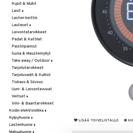
Kupit & Mukit
Kahvi, Tee & Espresso
Lasit
Leivänpaahtimet
Lasten keittiö
Mixerit &
Juoma- & Cocktailasit
Sähkövatkaimet
Lautaset
Juomalasit
Muut koneet
Leivontatarvikkeet
Olutlasit
Asetit
Vedenkeittimet
Padat & Kattilat
Shamppanjalasit
Ruokalautaset
Paistinpannut
Snapsi- & Aveclasit
Syvät lautaset
Suola & Maustemyllyt
Viinilasit
Take away / Outdoor
Whiskey- & Konjakkilasit
Tarjoilutarvikkeet
Eväslaatikot
Tarjoiluvadit & Kulhot
Pullot
Tiskaus & Siivous
Termoskannut
Uuni- & Leivontavuoat
Termosmukit
Veitset
Viini- & Baaritarvikkeet
Erityisveitset
Kodin elektroniikka
Keittiöveitset
Kylpyhuone
Ääni
Kuorinta- &
LISÄÄ TOIVELISTALLE
KI
Vihannesveitset
Lastenhuone
Kylpyhuoneen sisustus
Leikkuulaudat
Makuuhuone
Kylpyhuoneen tarvikkeita
Kylpyhuoneen koristelu