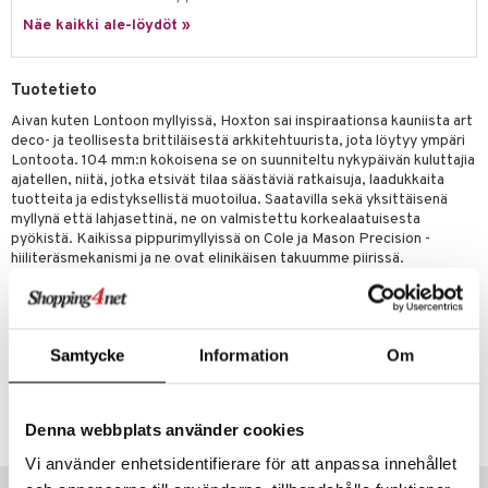
jat
s & Hyllyt
timet
lot
ksiä & vastauksia
Näe kaikki ale-löydöt »
al Art
karit & Koukut
ynttilät
n ruokinta
mput
tuotetta
ukut
lyt
tolamput
oneen tekstiilit
aistus
Tuotetieto
 verkkokaupasta
näkoristeet
nsäilytys & Korit
tälamput
anasetit
Aivan kuten Lontoon myllyissä, Hoxton sai inspiraationsa kauniista art
avälineet
ustarvikkeet
deco- ja teollisesta brittiläisestä arkkitehtuurista, jota löytyy ympäri
sit
anat & Tyynyliinat
 Peitteet
Lontoota. 104 mm:n kokoisena se on suunniteltu nykypäivän kuluttajia
ajatellen, niitä, jotka etsivät tilaa säästäviä ratkaisuja, laadukkaita
nyt & Peitot
maelämä
tuotteita ja edistyksellistä muotoilua. Saatavilla sekä yksittäisenä
myllynä että lahjasettinä, ne on valmistettu korkealaatuisesta
aistus
pyökistä. Kaikissa pippurimyllyissä on Cole ja Mason Precision -
hiiliteräsmekanismi ja ne ovat elinikäisen takuumme piirissä.
Suolamyllyissä on kaikki varustettu korkealaatuisella ruostesuojatulla
keraamisella mekanismillamme.
Materiaali: Pyökki
Samtycke
Information
Om
Tuotenumero
IUD25-10-CD
Denna webbplats använder cookies
Vi använder enhetsidentifierare för att anpassa innehållet
Suositut tuotteet