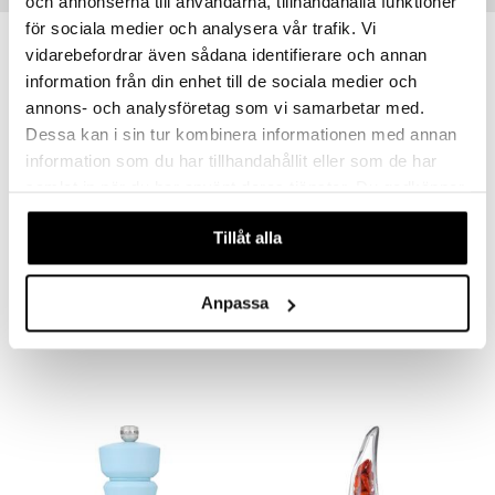
och annonserna till användarna, tillhandahålla funktioner
för sociala medier och analysera vår trafik. Vi
-17%
uutuus
vidarebefordrar även sådana identifierare och annan
information från din enhet till de sociala medier och
annons- och analysföretag som vi samarbetar med.
Dessa kan i sin tur kombinera informationen med annan
information som du har tillhandahållit eller som de har
samlat in när du har använt deras tjänster. Du godkänner
våra cookies vid fortsatt användande av vår webbplats.
Tillåt alla
Grand Cru Mylly
Karou Pippuri-/suolamylly valkoinen kiiltävä 15 cm
ROSENDAHL
DORRE
Anpassa
15,99
10
12
€
€
(
€
)