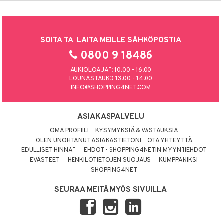
SOITA TAI LAITA MEILLE SÄHKÖPOSTIA
0800 9 18486
AUKIOLOAJAT: 10.00 - 16.00
LOUNASTAUKO 13.00 - 14.00
INFO@SHOPPING4NET.COM
ASIAKASPALVELU
OMA PROFIILI
KYSYMYKSIÄ & VASTAUKSIA
OLEN UNOHTANUT ASIAKASTIETONI
OTA YHTEYTTÄ
EDULLISET HINNAT
EHDOT - SHOPPING4NETIN MYYNTIEHDOT
EVÄSTEET
HENKILÖTIETOJEN SUOJAUS
KUMPPANIKSI
SHOPPING4NET
SEURAA MEITÄ MYÖS SIVUILLA