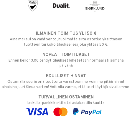
ILMAINEN TOIMITUS YLI 50 €
Aina maksuton vaihtoehto, huolimatta siitä ostatko yksittäisen
tuotteen tai koko tilauksellesi joka ylittää 50 €.
NOPEAT TOIMITUKSET
Ennen kello 13.00 tehdyt tilaukset lähetetään normaalisti samana
päivänä
EDULLISET HINNAT
Ostamalla suuria eriä tuotteita varastoomme voimme pitää hinnat
alhaisina juuri Sinua varten! Voit olla varma, että teet löytöjä sivuillamme.
TURVALLINEN OSTAMINEN
laskulla, pankkikortilla tai asiakastilin kautta