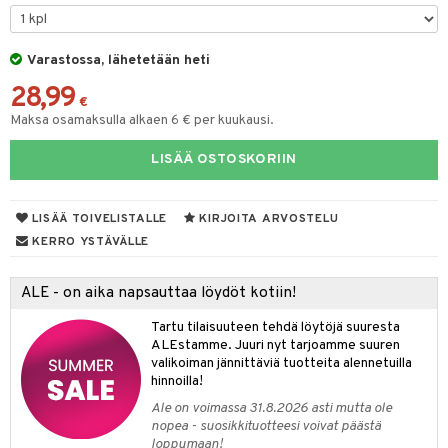
tyisveitset
& Baaritarvikkeet
Varastossa, lähetetään heti
ttiöveitset
ktroniikka
28,99
rinta- & Vihannesveitset
€
one
Maksa osamaksulla alkaen 6 € per kuukausi.
kkuulaudat
uone
uoneen sisustus
LISÄÄ OSTOSKORIIN
päveitset
one
oneen tarvikkeita
oneen koristelu
tsenteroittimet
a
oneen tekstiilit
 huonekalut
& Saalit
LISÄÄ TOIVELISTALLE
KIRJOITA ARVOSTELU
tsisetit
KERRO YSTÄVÄLLE
 lamput
tyynyt
tsitarvikkeet
uoneen säilytys
t
it & Koukut
ALE - on aika napsauttaa löydöt kotiin!
anasetit
uoneen tekstiilit
uotteet
risteet
Tartu tilaisuuteen tehdä löytöjä suuresta
ALEstamme. Juuri nyt tarjoamme suuren
anat & Tyynyliinat
ttöön
lytys
elu
 tekstiilit
valikoiman jännittäviä tuotteita alennetuilla
hinnoilla!
nyt & Peitot
kut
mot & Veistokset
s
iköt & Lyhdyt
tyynyt
 Grillaustarvikkeet
Ale on voimassa 31.8.2026 asti mutta ole
nsäilytys & Korit
lot
huonekalut
oneen tekstiilit
 & hyönteissuoja
iköt & Lyhdyt
nopea - suosikkituotteesi voivat päästä
spalvelu
loppumaan!