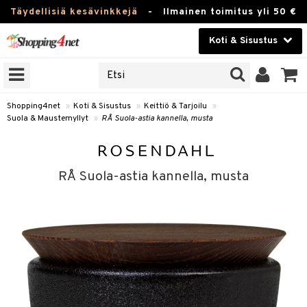
Täydellisiä kesävinkkejä
-
Ilmainen toimitus yli 50 €
Koti & Sisustus
ERKKEJÄ
Kauneudenhoito
JAT
UOTTEITA
Piilolinssit
Shopping4net
»
Koti & Sisustus
»
Keittiö & Tarjoilu
»
Suola & Maustemyllyt
»
RÅ Suola-astia kannella, musta
Luontaistuotteet
 Tarjoilu
Apteekki
et
RÅ Suola-astia kannella, musta
 & Karahvit
Fitness
säilytys
Koti & Sisustus
ekstiilit
Lelut, Lapsi & Vauva
välineet
Tuotemerkkejä
oneet
Kampanjat
vi, Tee & Espresso
 Mukit