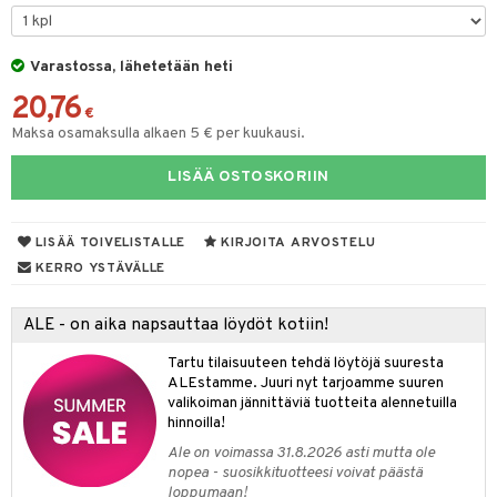
tyisveitset
& Baaritarvikkeet
Varastossa, lähetetään heti
ttiöveitset
ktroniikka
20,76
rinta- & Vihannesveitset
€
one
Maksa osamaksulla alkaen 5 € per kuukausi.
kkuulaudat
uone
uoneen sisustus
LISÄÄ OSTOSKORIIN
päveitset
one
oneen tarvikkeita
oneen koristelu
tsenteroittimet
a
oneen tekstiilit
 huonekalut
& Saalit
LISÄÄ TOIVELISTALLE
KIRJOITA ARVOSTELU
tsisetit
KERRO YSTÄVÄLLE
 lamput
tyynyt
tsitarvikkeet
uoneen säilytys
t
it & Koukut
ALE - on aika napsauttaa löydöt kotiin!
anasetit
uoneen tekstiilit
uotteet
risteet
Tartu tilaisuuteen tehdä löytöjä suuresta
ALEstamme. Juuri nyt tarjoamme suuren
anat & Tyynyliinat
ttöön
lytys
elu
 tekstiilit
valikoiman jännittäviä tuotteita alennetuilla
hinnoilla!
nyt & Peitot
kut
mot & Veistokset
s
iköt & Lyhdyt
tyynyt
 Grillaustarvikkeet
Ale on voimassa 31.8.2026 asti mutta ole
nsäilytys & Korit
lot
huonekalut
oneen tekstiilit
 & hyönteissuoja
iköt & Lyhdyt
nopea - suosikkituotteesi voivat päästä
spalvelu
loppumaan!