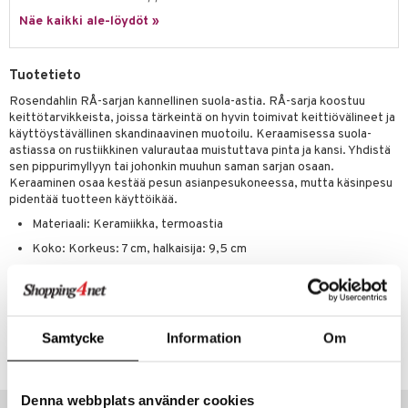
jat
s & Hyllyt
timet
lot
ksiä & vastauksia
Näe kaikki ale-löydöt »
al Art
karit & Koukut
ynttilät
n ruokinta
mput
tuotetta
ukut
lyt
tolamput
oneen tekstiilit
aistus
Tuotetieto
 verkkokaupasta
näkoristeet
nsäilytys & Korit
tälamput
anasetit
Rosendahlin RÅ-sarjan kannellinen suola-astia. RÅ-sarja koostuu
avälineet
ustarvikkeet
keittötarvikkeista, joissa tärkeintä on hyvin toimivat keittiövälineet ja
sit
anat & Tyynyliinat
 Peitteet
käyttöystävällinen skandinaavinen muotoilu. Keraamisessa suola-
astiassa on rustiikkinen valurautaa muistuttava pinta ja kansi. Yhdistä
nyt & Peitot
maelämä
sen pippurimyllyyn tai johonkin muuhun saman sarjan osaan.
Keraaminen osaa kestää pesun asianpesukoneessa, mutta käsinpesu
aistus
pidentää tuotteen käyttöikää.
Materiaali: Keramiikka, termoastia
Koko: Korkeus: 7 cm, halkaisija: 9,5 cm
Tilavuus: 15 cl
Tuotenumero
Samtycke
Information
Om
ICC66-1-XX
Denna webbplats använder cookies
Vinkkejä sinulle