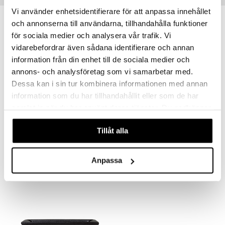
Vi använder enhetsidentifierare för att anpassa innehållet
och annonserna till användarna, tillhandahålla funktioner
för sociala medier och analysera vår trafik. Vi
vidarebefordrar även sådana identifierare och annan
information från din enhet till de sociala medier och
annons- och analysföretag som vi samarbetar med.
Dessa kan i sin tur kombinera informationen med annan
information som du har tillhandahållit eller som de har
samlat in när du har använt deras tjänster. Du godkänner
våra cookies vid fortsatt användande av vår webbplats.
RÅ Maustetarjotin saarni
RÅ Mylly musta
Tillåt alla
ROSENDAHL
ROSENDAHL
44,90
42,90
€
€
Anpassa