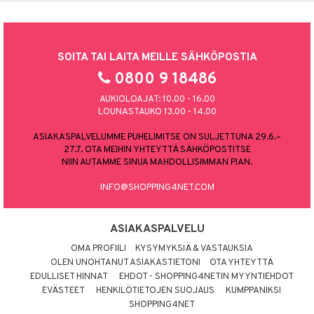
SOITA TAI LAITA MEILLE SÄHKÖPOSTIA
0800 9 18486
AUKIOLOAJAT: 10.00 - 16.00
LOUNASTAUKO 13.00 - 14.00
ASIAKASPALVELUMME PUHELIMITSE ON SULJETTUNA 29.6.–
27.7. OTA MEIHIN YHTEYTTÄ SÄHKÖPOSTITSE
NIIN AUTAMME SINUA MAHDOLLISIMMAN PIAN.
INFO@SHOPPING4NET.COM
ASIAKASPALVELU
OMA PROFIILI
KYSYMYKSIÄ & VASTAUKSIA
OLEN UNOHTANUT ASIAKASTIETONI
OTA YHTEYTTÄ
EDULLISET HINNAT
EHDOT - SHOPPING4NETIN MYYNTIEHDOT
EVÄSTEET
HENKILÖTIETOJEN SUOJAUS
KUMPPANIKSI
SHOPPING4NET