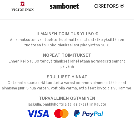
ILMAINEN TOIMITUS YLI 50 €
Aina maksuton vaihtoehto, huolimatta siitä ostatko yksittäisen
tuotteen tai koko tilauksellesi joka ylittää 50 €.
NOPEAT TOIMITUKSET
Ennen kello 13.00 tehdyt tilaukset lähetetään normaalisti samana
päivänä
EDULLISET HINNAT
Ostamalla suuria eriä tuotteita varastoomme voimme pitää hinnat
alhaisina juuri Sinua varten! Voit olla varma, että teet löytöjä sivuillamme.
TURVALLINEN OSTAMINEN
laskulla, pankkikortilla tai asiakastilin kautta