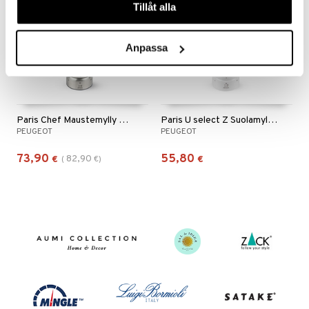
Tillåt alla
Anpassa
Paris Chef Maustemylly Ruostumaton teräs
Paris U select Z Suolamylly Valkoinen
PEUGEOT
PEUGEOT
73,90
55,80
82,90
€
(
€
)
€