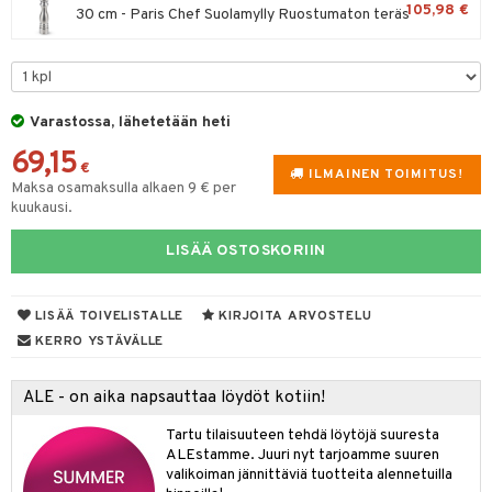
105,98 €
30 cm - Paris Chef Suolamylly Ruostumaton teräs
tyisveitset
& Baaritarvikkeet
ttiöveitset
ktroniikka
rinta- & Vihannesveitset
one
Varastossa, lähetetään heti
kkuulaudat
uone
uoneen sisustus
69,15
€
ILMAINEN TOIMITUS!
päveitset
Maksa osamaksulla alkaen 9 € per
one
oneen tarvikkeita
oneen koristelu
kuukausi.
tsenteroittimet
a
oneen tekstiilit
 huonekalut
& Saalit
LISÄÄ OSTOSKORIIN
tsisetit
 lamput
tyynyt
tsitarvikkeet
uoneen säilytys
t
it & Koukut
LISÄÄ TOIVELISTALLE
KIRJOITA ARVOSTELU
KERRO YSTÄVÄLLE
anasetit
uoneen tekstiilit
uotteet
risteet
anat & Tyynyliinat
ttöön
lytys
elu
 tekstiilit
ALE - on aika napsauttaa löydöt kotiin!
nyt & Peitot
kut
mot & Veistokset
s
iköt & Lyhdyt
tyynyt
 Grillaustarvikkeet
Tartu tilaisuuteen tehdä löytöjä suuresta
ALEstamme. Juuri nyt tarjoamme suuren
nsäilytys & Korit
lot
huonekalut
oneen tekstiilit
 & hyönteissuoja
iköt & Lyhdyt
valikoiman jännittäviä tuotteita alennetuilla
spalvelu