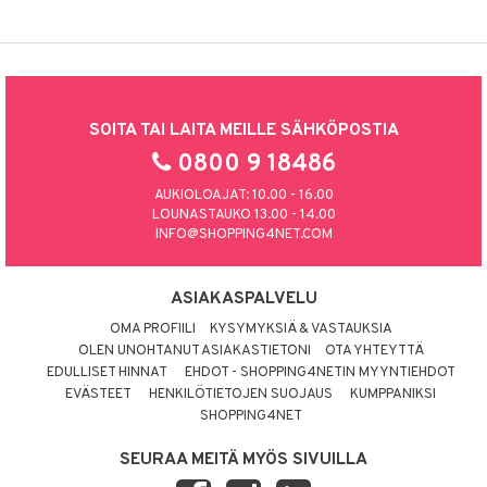
SOITA TAI LAITA MEILLE SÄHKÖPOSTIA
0800 9 18486
AUKIOLOAJAT: 10.00 - 16.00
LOUNASTAUKO 13.00 - 14.00
INFO@SHOPPING4NET.COM
ASIAKASPALVELU
OMA PROFIILI
KYSYMYKSIÄ & VASTAUKSIA
OLEN UNOHTANUT ASIAKASTIETONI
OTA YHTEYTTÄ
EDULLISET HINNAT
EHDOT - SHOPPING4NETIN MYYNTIEHDOT
EVÄSTEET
HENKILÖTIETOJEN SUOJAUS
KUMPPANIKSI
SHOPPING4NET
SEURAA MEITÄ MYÖS SIVUILLA