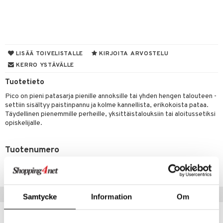
tyisveitset
& Baaritarvikkeet
ttiöveitset
ktroniikka
rinta- & Vihannesveitset
one
LISÄÄ TOIVELISTALLE
KIRJOITA ARVOSTELU
KERRO YSTÄVÄLLE
kkuulaudat
uone
uoneen sisustus
Tuotetieto
päveitset
one
oneen tarvikkeita
oneen koristelu
Pico on pieni patasarja pienille annoksille tai yhden hengen talouteen -
tsenteroittimet
a
oneen tekstiilit
 huonekalut
& Saalit
settiin sisältyy paistinpannu ja kolme kannellista, erikokoista pataa.
Täydellinen pienemmille perheille, yksittäistalouksiin tai aloitussetiksi
tsisetit
 lamput
tyynyt
opiskelijalle.
tsitarvikkeet
uoneen säilytys
t
it & Koukut
Tuotenumero
anasetit
uoneen tekstiilit
uotteet
risteet
ITK31-1-XX
anat & Tyynyliinat
ttöön
lytys
elu
 tekstiilit
nyt & Peitot
kut
mot & Veistokset
s
iköt & Lyhdyt
tyynyt
 Grillaustarvikkeet
Vinkkejä sinulle
Samtycke
Information
Om
nsäilytys & Korit
lot
huonekalut
oneen tekstiilit
 & hyönteissuoja
iköt & Lyhdyt
spalvelu