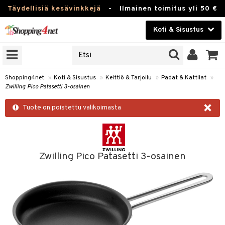
Täydellisiä kesävinkkejä
-
Ilmainen toimitus yli 50 €
Koti & Sisustus
ERKKEJÄ
Kauneudenhoito
JAT
UOTTEITA
Piilolinssit
Shopping4net
»
Koti & Sisustus
»
Keittiö & Tarjoilu
»
Padat & Kattilat
»
Zwilling Pico Patasetti 3-osainen
Luontaistuotteet
 Tarjoilu
×
Tuote on poistettu valikoimasta
Apteekki
et
 & Karahvit
Fitness
säilytys
Koti & Sisustus
Zwilling Pico Patasetti 3-osainen
ekstiilit
Lelut, Lapsi & Vauva
välineet
Tuotemerkkejä
oneet
Kampanjat
vi, Tee & Espresso
 Mukit