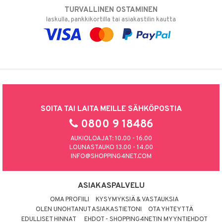
TURVALLINEN OSTAMINEN
laskulla, pankkikortilla tai asiakastilin kautta
SOITA TAI LAITA MEILLE SÄHKÖPOSTIA
0800 9 18486
AUKIOLOAJAT: 10.00 - 16.00
LOUNASTAUKO 13.00 - 14.00
INFO@SHOPPING4NET.COM
ASIAKASPALVELU
OMA PROFIILI
KYSYMYKSIÄ & VASTAUKSIA
OLEN UNOHTANUT ASIAKASTIETONI
OTA YHTEYTTÄ
EDULLISET HINNAT
EHDOT - SHOPPING4NETIN MYYNTIEHDOT