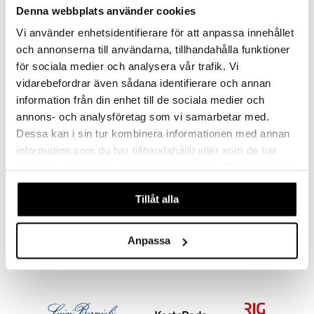
jat
s & Hyllyt
timet
lot
Denna webbplats använder cookies
ksiä & vastauksia
al Art
karit & Koukut
ynttilät
n ruokinta
mput
Vi använder enhetsidentifierare för att anpassa innehållet
tuotetta
och annonserna till användarna, tillhandahålla funktioner
ukut
lyt
tolamput
oneen tekstiilit
aistus
för sociala medier och analysera vår trafik. Vi
 verkkokaupasta
näkoristeet
nsäilytys & Korit
tälamput
anasetit
avälineet
ustarvikkeet
vidarebefordrar även sådana identifierare och annan
sit
information från din enhet till de sociala medier och
anat & Tyynyliinat
 Peitteet
annons- och analysföretag som vi samarbetar med.
nyt & Peitot
maelämä
Dessa kan i sin tur kombinera informationen med annan
Zwilling Pico Kattila
ZWILLING
information som du har tillhandahållit eller som de har
aistus
samlat in när du har använt deras tjänster. Du godkänner
25,99
€
våra cookies vid fortsatt användande av vår webbplats.
Tillåt alla
Anpassa