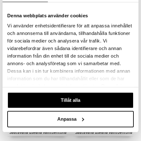
Denna webbplats använder cookies
Vi använder enhetsidentifierare för att anpassa innehållet
Saatavana useana vaihtoehtona
Saatavana useana vaihtoehtona
och annonserna till användarna, tillhandahålla funktioner
Staub Ovaali pata 4,2 L
Staub Ovaali pata 6,7 L
för sociala medier och analysera vår trafik. Vi
STAUB
STAUB
vidarebefordrar även sådana identifierare och annan
214,57
299
information från din enhet till de sociala medier och
316,90
alk.
€
alk.
€
(
€
)
annons- och analysföretag som vi samarbetar med.
Dessa kan i sin tur kombinera informationen med annan
information som du har tillhandahållit eller som de har
-13%
samlat in när du har använt deras tjänster. Du godkänner
våra cookies vid fortsatt användande av vår webbplats.
Tillåt alla
Anpassa
Saatavana useana vaihtoehtona
Saatavana useana vaihtoehtona