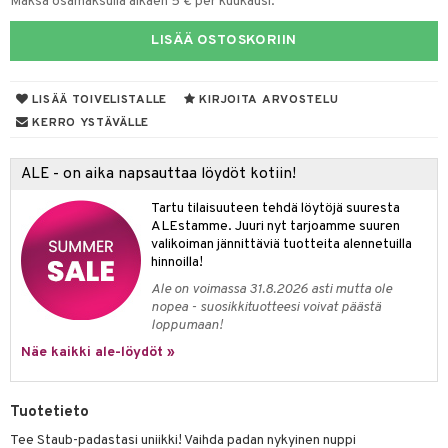
Maksa osamaksulla alkaen 5 € per kuukausi.
tyisveitset
& Baaritarvikkeet
LISÄÄ OSTOSKORIIN
ttiöveitset
ktroniikka
rinta- & Vihannesveitset
LISÄÄ TOIVELISTALLE
KIRJOITA ARVOSTELU
one
KERRO YSTÄVÄLLE
kkuulaudat
uone
uoneen sisustus
päveitset
ALE - on aika napsauttaa löydöt kotiin!
one
oneen tarvikkeita
oneen koristelu
tsenteroittimet
Tartu tilaisuuteen tehdä löytöjä suuresta
a
oneen tekstiilit
 huonekalut
& Saalit
ALEstamme. Juuri nyt tarjoamme suuren
tsisetit
 lamput
tyynyt
valikoiman jännittäviä tuotteita alennetuilla
hinnoilla!
tsitarvikkeet
uoneen säilytys
t
it & Koukut
Ale on voimassa 31.8.2026 asti mutta ole
nopea - suosikkituotteesi voivat päästä
anasetit
uoneen tekstiilit
uotteet
risteet
loppumaan!
anat & Tyynyliinat
ttöön
lytys
elu
 tekstiilit
Näe kaikki ale-löydöt »
nyt & Peitot
kut
mot & Veistokset
s
iköt & Lyhdyt
tyynyt
 Grillaustarvikkeet
Tuotetieto
nsäilytys & Korit
lot
huonekalut
oneen tekstiilit
 & hyönteissuoja
iköt & Lyhdyt
spalvelu
Tee Staub-padastasi uniikki! Vaihda padan nykyinen nuppi