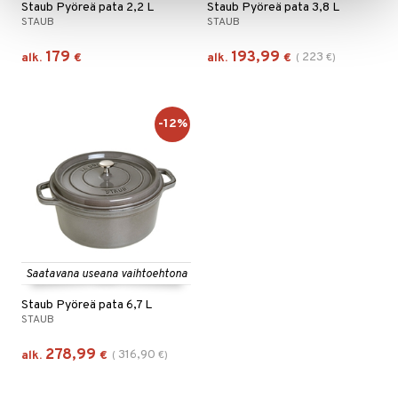
Staub Pyöreä pata 2,2 L
Staub Pyöreä pata 3,8 L
STAUB
STAUB
179
193,99
223
alk.
€
alk.
€
(
€
)
-12%
Saatavana useana vaihtoehtona
Staub Pyöreä pata 6,7 L
STAUB
278,99
316,90
alk.
€
(
€
)