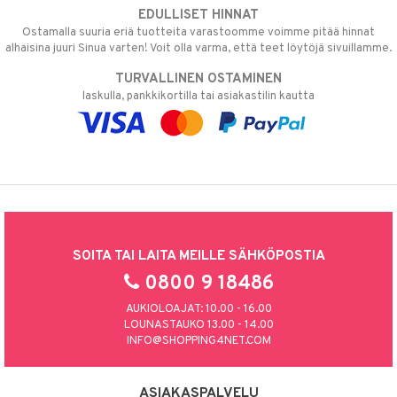
EDULLISET HINNAT
Ostamalla suuria eriä tuotteita varastoomme voimme pitää hinnat
alhaisina juuri Sinua varten! Voit olla varma, että teet löytöjä sivuillamme.
TURVALLINEN OSTAMINEN
laskulla, pankkikortilla tai asiakastilin kautta
SOITA TAI LAITA MEILLE SÄHKÖPOSTIA
0800 9 18486
AUKIOLOAJAT: 10.00 - 16.00
LOUNASTAUKO 13.00 - 14.00
INFO@SHOPPING4NET.COM
ASIAKASPALVELU