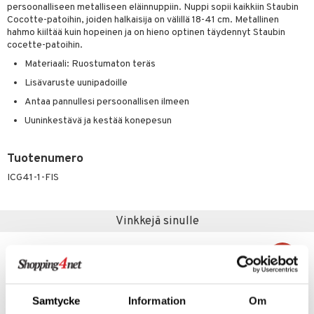
jat
s & Hyllyt
timet
lot
persoonalliseen metalliseen eläinnuppiin. Nuppi sopii kaikkiin Staubin
ksiä & vastauksia
Cocotte-patoihin, joiden halkaisija on välillä 18-41 cm. Metallinen
al Art
karit & Koukut
ynttilät
n ruokinta
mput
hahmo kiiltää kuin hopeinen ja on hieno optinen täydennyt Staubin
tuotetta
cocette-patoihin.
ukut
lyt
tolamput
oneen tekstiilit
aistus
Materiaali: Ruostumaton teräs
 verkkokaupasta
näkoristeet
nsäilytys & Korit
tälamput
anasetit
avälineet
ustarvikkeet
Lisävaruste uunipadoille
sit
anat & Tyynyliinat
Antaa pannullesi persoonallisen ilmeen
 Peitteet
Uuninkestävä ja kestää konepesun
nyt & Peitot
maelämä
aistus
Tuotenumero
ICG41-1-FIS
Vinkkejä sinulle
-6%
Samtycke
Information
Om