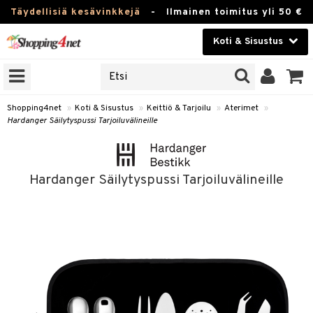
Täydellisiä kesävinkkejä
-
Ilmainen toimitus yli 50 €
Koti & Sisustus
ERKKEJÄ
Kauneudenhoito
JAT
UOTTEITA
Piilolinssit
Shopping4net
»
Koti & Sisustus
»
Keittiö & Tarjoilu
»
Aterimet
»
Hardanger Säilytyspussi Tarjoiluvälineille
Luontaistuotteet
 Tarjoilu
Apteekki
et
Hardanger Säilytyspussi Tarjoiluvälineille
 & Karahvit
Fitness
säilytys
Koti & Sisustus
ekstiilit
Lelut, Lapsi & Vauva
välineet
Tuotemerkkejä
oneet
Kampanjat
vi, Tee & Espresso
 Mukit