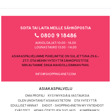
SOITA TAI LAITA MEILLE SÄHKÖPOSTIA
0800 9 18486
AUKIOLOAJAT: 10.00 - 16.00
LOUNASTAUKO 13.00 - 14.00
ASIAKASPALVELUMME PUHELIMITSE ON SULJETTUNA 29.6.–
27.7. OTA MEIHIN YHTEYTTÄ SÄHKÖPOSTITSE
NIIN AUTAMME SINUA MAHDOLLISIMMAN PIAN.
INFO@SHOPPING4NET.COM
ASIAKASPALVELU
OMA PROFIILI
KYSYMYKSIÄ & VASTAUKSIA
OLEN UNOHTANUT ASIAKASTIETONI
OTA YHTEYTTÄ
EDULLISET HINNAT
EHDOT - SHOPPING4NETIN MYYNTIEHDOT
EVÄSTEET
HENKILÖTIETOJEN SUOJAUS
KUMPPANIKSI