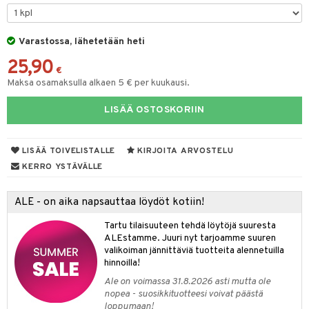
tyisveitset
& Baaritarvikkeet
Varastossa, lähetetään heti
ttiöveitset
ktroniikka
25,90
rinta- & Vihannesveitset
€
one
Maksa osamaksulla alkaen 5 € per kuukausi.
kkuulaudat
uone
uoneen sisustus
LISÄÄ OSTOSKORIIN
päveitset
one
oneen tarvikkeita
oneen koristelu
tsenteroittimet
a
oneen tekstiilit
 huonekalut
& Saalit
LISÄÄ TOIVELISTALLE
KIRJOITA ARVOSTELU
tsisetit
KERRO YSTÄVÄLLE
 lamput
tyynyt
tsitarvikkeet
uoneen säilytys
t
it & Koukut
ALE - on aika napsauttaa löydöt kotiin!
anasetit
uoneen tekstiilit
uotteet
risteet
Tartu tilaisuuteen tehdä löytöjä suuresta
ALEstamme. Juuri nyt tarjoamme suuren
anat & Tyynyliinat
ttöön
lytys
elu
 tekstiilit
valikoiman jännittäviä tuotteita alennetuilla
hinnoilla!
nyt & Peitot
kut
mot & Veistokset
s
iköt & Lyhdyt
tyynyt
 Grillaustarvikkeet
Ale on voimassa 31.8.2026 asti mutta ole
nsäilytys & Korit
lot
huonekalut
oneen tekstiilit
timet
iköt & Lyhdyt
nopea - suosikkituotteesi voivat päästä
spalvelu
loppumaan!