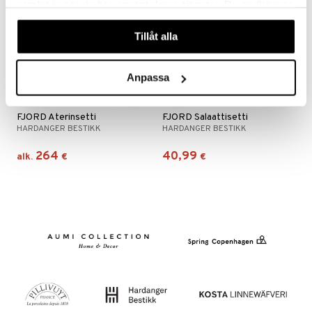
samlat in när du har använt deras tjänster. Du godkänner
våra cookies vid fortsatt användande av vår webbplats.
Tillåt alla
Anpassa
Saatavana useana vaihtoehtona
FJORD Aterinsetti
FJORD Salaattisetti
HARDANGER BESTIKK
HARDANGER BESTIKK
264
40,99
alk.
€
€