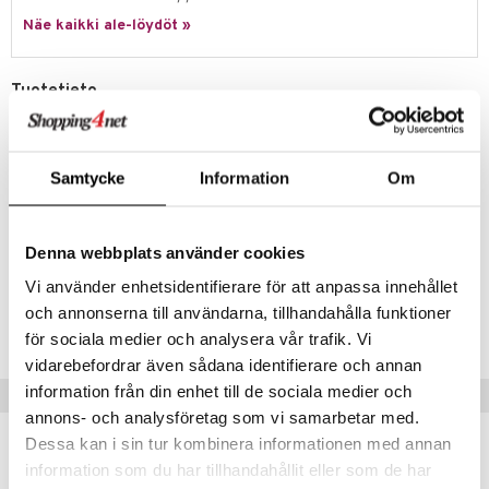
jat
s & Hyllyt
n ruokinta
lot
ksiä & vastauksia
Näe kaikki ale-löydöt »
al Art
karit & Koukut
ynttilät
mput
tuotetta
ukut
lyt
tolamput
oneen tekstiilit
avälineet
aistus
Tuotetieto
 verkkokaupasta
näkoristeet
nsäilytys & Korit
tälamput
anasetit
Kätevä säilytyspussi tarjoiluvälineillesi. Käytännöllinen ja hieno
ustarvikkeet
säilytyspussi, jonka ansiosta tarjoiluvälineesi säilyvät kauniina.
sit
anat & Tyynyliinat
 Peitteet
maelämä
Säilytyspussi on valmistettu pehmeästä, synteettisestä
Samtycke
Information
Om
veluurikangasta muistuttavasta materiaalista.
nyt & Peitot
aistus
Rullataan kokoon käytännöllisellä tavalla säilyttämiseen
Yksi säilytyspussi P: 55 cm
Denna webbplats använder cookies
Vi använder enhetsidentifierare för att anpassa innehållet
Tuotenumero
och annonserna till användarna, tillhandahålla funktioner
ITN22-1-XX
för sociala medier och analysera vår trafik. Vi
vidarebefordrar även sådana identifierare och annan
information från din enhet till de sociala medier och
Vinkkejä sinulle
annons- och analysföretag som vi samarbetar med.
Dessa kan i sin tur kombinera informationen med annan
information som du har tillhandahållit eller som de har