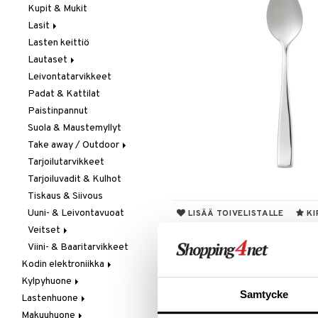
Kupit & Mukit
Kahvi, Tee & Espresso
Lasit
Leivänpaahtimet
Lasten keittiö
Mixerit &
Juoma- & Cocktailasit
Sähkövatkaimet
Lautaset
Juomalasit
Muut koneet
Leivontatarvikkeet
Olutlasit
Asetit
Vedenkeittimet
Padat & Kattilat
Shamppanjalasit
Ruokalautaset
Paistinpannut
Snapsi- & Aveclasit
Syvät lautaset
Suola & Maustemyllyt
Viinilasit
Take away / Outdoor
Whiskey- & Konjakkilasit
Tarjoilutarvikkeet
Eväslaatikot
Tarjoiluvadit & Kulhot
Pullot
Tiskaus & Siivous
Termoskannut
Uuni- & Leivontavuoat
Termosmukit
LISÄÄ TOIVELISTALLE
KI
Veitset
Viini- & Baaritarvikkeet
Erityisveitset
ALE - on aika napsautta
Kodin elektroniikka
Keittiöveitset
Tartu tila
Kylpyhuone
Ääni
Kuorinta- &
nyt tarjoa
Samtycke
Vihannesveitset
Lastenhuone
Kylpyhuoneen sisustus
alennetuill
Leikkuulaudat
Makuuhuone
Kylpyhuoneen tarvikkeita
Kylpyhuoneen koristelu