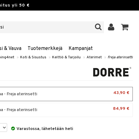
itus yli 50 €
si & Vauva
Tuotemerkkejä
Kampanjat
ping4net
»
Koti & Sisustus
»
Keittiö & Tarjoilu
»
Aterimet
»
Freja aterinsetti
43,90 €
 - Freja aterinsetti
84,99 €
 - Freja aterinsetti
Varastossa, lähetetään heti