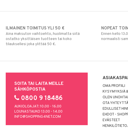
ILMAINEN TOIMITUS YLI 50 €
NOPEAT TOI
Aina maksuton vaihtoehto, huolimatta siitä
Ennen kello 13.
ostatko yksittäisen tuotteen tai koko
normaalisti sa
tilauksellesi joka ylittää 50 €.
ASIAKASPA
SOITA TAI LAITA MEILLE
OMA PROFIILI
SÄHKÖPOSTIA
KYSYMYKSIÄ &
0800 9 18486
OLEN UNOHTAN
OTA YHTEYTT
AUKIOLOAJAT: 10.00 - 16.00
EDULLISET HI
LOUNASTAUKO 13.00 - 14.00
EHDOT - SHOP
INFO@SHOPPING4NET.COM
EVÄSTEET
HENKILÖTIETO