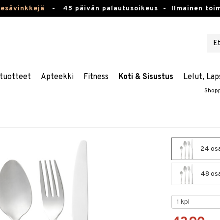
kesävinkkejä
-
45 päivän palautusoikeus -
Ilmainen toim
tuotteet
Apteekki
Fitness
Koti & Sisustus
Lelut, Lap
Shop
24 osaa
48 osaa