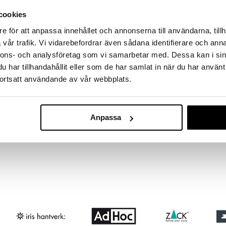
massa 31.8.2026 asti mutta ole nopea -
otteesi voivat päästä loppumaan!
cookies
i ale-löydöt »
e för att anpassa innehållet och annonserna till användarna, tillh
vår trafik. Vi vidarebefordrar även sådana identifierare och anna
nnons- och analysföretag som vi samarbetar med. Dessa kan i sin
Aterinliina mu
har tillhandahållit eller som de har samlat in när du har använt
tyistä Freja-aterinsetillä.
ortsatt användande av vår webbplats.
GENSE
ealaatuisella 18/10-teräksellä valmistettuna Freja on
äydellinen arkeen kuin juhlahetkiin. Kaunis lisä
31
€
aiskokemusta aina, kun istut pöytään.
 cm
Anpassa
ä