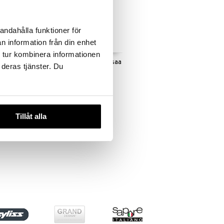
andahålla funktioner för
n information från din enhet
 tur kombinera informationen
sta
Ranka aterinsetti 16 osaa
 deras tjänster. Du
matta
GENSE
120
€
Tillåt alla