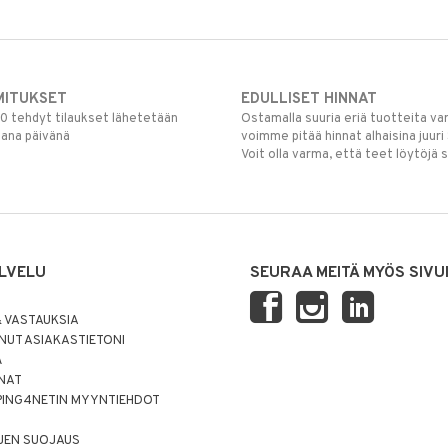
MITUKSET
EDULLISET HINNAT
00 tehdyt tilaukset lähetetään
Ostamalla suuria eriä tuotteita 
mana päivänä
voimme pitää hinnat alhaisina juuri
Voit olla varma, että teet löytöjä 
LVELU
SEURAA MEITÄ MYÖS SIVU
 VASTAUKSIA
UT ASIAKASTIETONI
Ä
NNAT
PING4NETIN MYYNTIEHDOT
JEN SUOJAUS