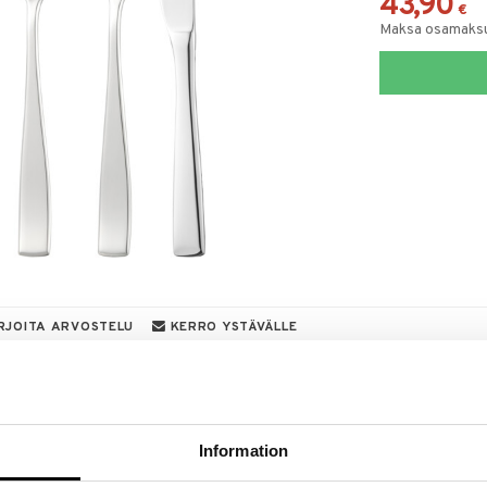
43,90
€
Maksa osamaksul
RJOITA ARVOSTELU
KERRO YSTÄVÄLLE
a löydöt kotiin!
isuuteen tehdä löytöjä suuresta ALEstamme. Juuri
mme suuren valikoiman jännittäviä tuotteita
Information
a hinnoilla!