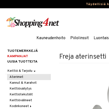
Täydellisiä 
Kauneudenhoito
Piilolinssit
Luontais
TUOTEMERKKEJÄ
Freja aterinsetti
KAMPANJAT
UUSIA TUOTTEITA
Keittiö & Tarjoilu
Aterimet
Kannut & Karahvit
Keittiösäilytys
Keittiötekstiilit
Keittiövälineet
Kodinkoneet