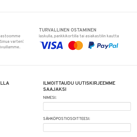
TURVALLINEN OSTAMINEN
varastoomme
laskulla, pankkikortilla tai asiakastilin kautta
 Sinua varten!
sivuillamme.
ILLA
ILMOITTAUDU UUTISKIRJEEMME
SAAJAKSI
NIMESI:
SÄHKÖPOSTIOSOITTEESI: