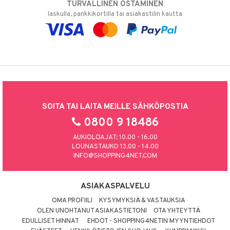
TURVALLINEN OSTAMINEN
laskulla, pankkikortilla tai asiakastilin kautta
SOITA TAI LAITA MEILLE SÄHKÖPOSTIA
0800 9 18486
AUKIOLOAJAT: 10.00 - 16.00
LOUNASTAUKO 13.00 - 14.00
INFO@SHOPPING4NET.COM
ASIAKASPALVELU
OMA PROFIILI
KYSYMYKSIÄ & VASTAUKSIA
OLEN UNOHTANUT ASIAKASTIETONI
OTA YHTEYTTÄ
EDULLISET HINNAT
EHDOT - SHOPPING4NETIN MYYNTIEHDOT