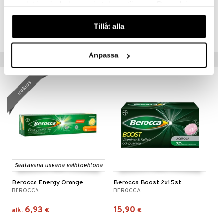
samlat in när du har använt deras tjänster. Du godkänner
Tuotenumero
våra cookies vid fortsatt användande av vår webbplats.
Tillåt alla
ABEM0-JF-15
Anpassa
Suositut tuotteet
uutuus
Saatavana useana vaihtoehtona
Berocca Energy Orange
Berocca Boost 2x15st
BEROCCA
BEROCCA
6,93
15,90
alk.
€
€