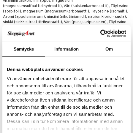
vitamiini (askorbiinihappo), magnesium
(magnesiumsulfaattidihydraatti), Väri (kalsiumkarbonaatti), Täyteaine
(sorbitoli), magnesium (magnesiumkarbonaatti), Täyteaine (isomalti),
Aromi (appelsiiniaromi), niasiini (nikotiiniamidi), natriumkloridi (suola),
sinkki (sinkkisitraattitrihydraatti), Väri (punajuuripunainen), Täyteaine
(mannitoli), pantoteenihappo (kalsiumpantotenaatti), Makeutusaineet
(asesulfaamikalium, sukraloosi), B2-vitamiini (riboflaviini), B1-vitamiini
(tiamiinimonohydrokloridi), B6-vitamiini
(pyridoksiinimonohydrokloridi), B12-vitamiini (syanokobalamiini),
foolihappo (B9-vitamiini), biotiini (B7-vitamiini).
Samtycke
Information
Om
Sisältö per vuorokausiannos, 1 tabletti (DRI%)
B1-vitamiini (tiamiini) 11,80 mg (1073%)
Denna webbplats använder cookies
B2-vitamiini (riboflaviini) 15 mg (1071%)
B3-vitamiini (niasiini) 50 mg NE (313%)
Vi använder enhetsidentifierare för att anpassa innehållet
B5-vitamiini (pantoteenihappo) 23 mg (383%)
och annonserna till användarna, tillhandahålla funktioner
B6-vitamiini (pyridoksiini) 8,22 mg (587%)
för sociala medier och analysera vår trafik. Vi
B7-vitamiini (biotiini) 150 µg (300%)
B9-vitamiini (foolihappo) 400 µg (200%)
vidarebefordrar även sådana identifierare och annan
B12-vitamiini (kobalamiini) 10 µg (400%)
information från din enhet till de sociala medier och
C-vitamiini (askorbiinihappo) 500 mg (625%)
annons- och analysföretag som vi samarbetar med.
Magnesium 100 mg (27%)
Dessa kan i sin tur kombinera informationen med annan
Sinkki 10 mg (100%)
information som du har tillhandahållit eller som de har
* Päivittäinen viitearvo. ** DRI ei määritelty