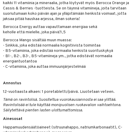
kaikki 11 vitamiinia ja mineraalia, jotka löytyvät myös Berocca Orange ja
ksiä & vastauksia
Cassis & Berries -tuotteista. Se on täynnä vitamiineja, joita tarvitaan
suoriutumaan koko päivän ajan ja ylläpitämään henkistä voimaa1, jotta
tuotetta
jaksaa pitää hauskaa arjessa, ilman sokeria!
Berocca Energy auttaa vapauttamaan energiaa sekä
 verkkokaupasta
keholle että mielelle, joka päivä!1,5
Berocca Mango sisältää muun muassa:
- Sinkkiä, joka edistää normaalia kognitiivista toimintaa
- B5-vitamiinia, joka edistää normaalia henkistä suorituskykyä
- B1-, B2-, B3-, B5-vitamiineja ym., jotka edistävät normaalia
energiantuotantoa
- C-vitamiinia, joka auttaa immuunijärjestelmää
Annostus
12-vuotiaasta alkaen: 1 poretabletti/päivä. Liuotetaan veteen.
Tämä on ravintolisä. Suositeltua vuorokausiannosta ei saa ylittää.
Ravintolisää ei tule käyttää monipuolisen ruokavalion vaihtoehtona.
Säilytettävä pienten lasten ulottumattomissa.
Ainesosat
Happamuudensäätöaineet (sitruunahappo, natriumkarbonaatit), C-