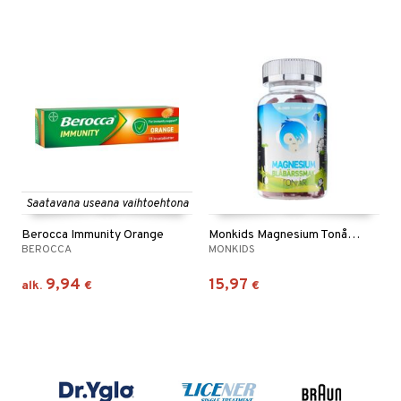
Saatavana useana vaihtoehtona
Berocca Immunity Orange
Monkids Magnesium Tonår Blåbär
BEROCCA
MONKIDS
9,94
15,97
alk.
€
€