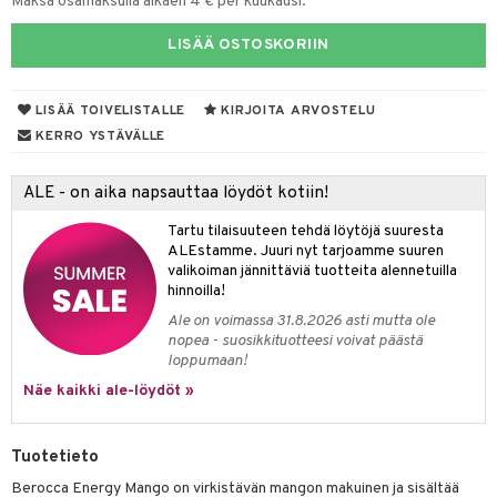
Maksa osamaksulla alkaen 4 € per kuukausi.
talovoiteet
mmastahnat
 Suolisto
asapaino
& K
LISÄÄ OSTOSKORIIN
masväliharjat
memittarit
uoto
kamat
iinit
paiden hoito
LISÄÄ TOIVELISTALLE
KIRJOITA ARVOSTELU
va nenä
nit & Mineraalit
us
iinit
KERRO YSTÄVÄLLE
än vuoto & tukkoisuus
hyvinvointi
m
ALE - on aika napsauttaa löydöt kotiin!
kat
kyys ruoalle
visukat
toori-intoleranssi
ium
Tartu tilaisuuteen tehdä löytöjä suuresta
ALEstamme. Juuri nyt tarjoamme suuren
vittäin
isukat
tamiinit
valikoiman jännittäviä tuotteita alennetuilla
hinnoilla!
Ale on voimassa 31.8.2026 asti mutta ole
nopea - suosikkituotteesi voivat päästä
loppumaan!
Näe kaikki ale-löydöt »
Tuotetieto
spalvelu
Berocca Energy Mango on virkistävän mangon makuinen ja sisältää