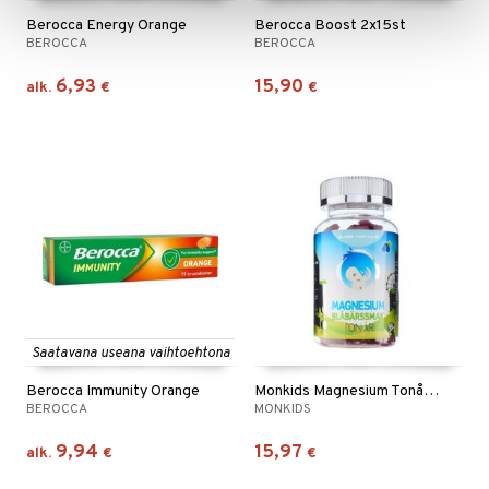
Berocca Energy Orange
Berocca Boost 2x15st
BEROCCA
BEROCCA
6,93
15,90
alk.
€
€
Saatavana useana vaihtoehtona
Berocca Immunity Orange
Monkids Magnesium Tonår Blåbär
BEROCCA
MONKIDS
9,94
15,97
alk.
€
€