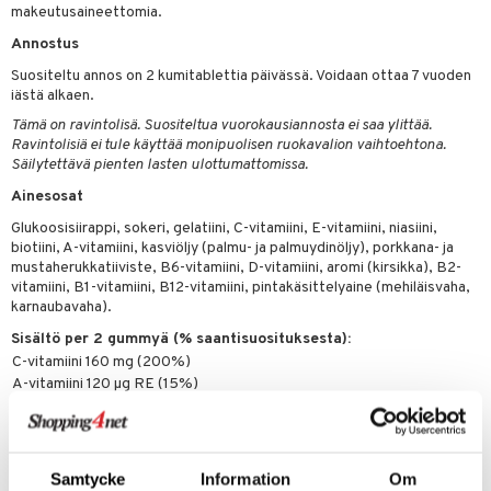
makeutusaineettomia.
ksiä & vastauksia
Annostus
tuotetta
Suositeltu annos on 2 kumitablettia päivässä. Voidaan ottaa 7 vuoden
iästä alkaen.
 verkkokaupasta
Tämä on ravintolisä. Suositeltua vuorokausiannosta ei saa ylittää.
Ravintolisiä ei tule käyttää monipuolisen ruokavalion vaihtoehtona.
Säilytettävä pienten lasten ulottumattomissa.
Ainesosat
Glukoosisiirappi, sokeri, gelatiini, C-vitamiini, E-vitamiini, niasiini,
biotiini, A-vitamiini, kasviöljy (palmu- ja palmuydinöljy), porkkana- ja
mustaherukkatiiviste, B6-vitamiini, D-vitamiini, aromi (kirsikka), B2-
vitamiini, B1-vitamiini, B12-vitamiini, pintakäsittelyaine (mehiläisvaha,
karnaubavaha).
Sisältö per 2 gummyä (% saantisuosituksesta):
C-vitamiini 160 mg (200%)
A-vitamiini 120 µg RE (15%)
D-vitamiini 3,8 µg (76%)
E-vitamiini 8,0 mg α-TE (67%)
B1-vitamiini 0,26 mg (24%)
B2-vitamiini 0,26 mg (19%)
Samtycke
Information
Om