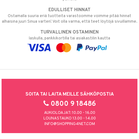
EDULLISET HINNAT
Ostamalla suuria eriä tuotteita varastoomme voimme pitää hinnat
alhaisina juuri Sinua varten! Voit olla varma, että teet löytöjä sivuillamme.
TURVALLINEN OSTAMINEN
laskulla, pankkikortilla tai asiakastilin kautta
SOITA TAI LAITA MEILLE SÄHKÖPOSTIA
0800 9 18486
AUKIOLOAJAT: 10.00 - 16.00
LOUNASTAUKO 13.00 - 14.00
INFO@SHOPPING4NET.COM