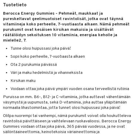
Tuotetieto
talovoiteet
mmastahnat
 Suolisto
asapaino
& K
Berocca Energy Gummies - Pehmeät, maukkaat ja
masväliharjat
pureskeltavat geelimuotoiset ravintolisät, jotka ovat täynnä
memittarit
uoto
kamat
iinit
vitamiineja koko perheelle, 7-vuotiaasta alkaen. Nämä pehmeät
paiden hoito
purukumit ovat kesäisen kirsikan makuisia ja sisältävät
va nenä
nit & Mineraalit
us
iinit
räätälöidyn sekoituksen 10 vitamiinia, energiaa keholle ja
mielelle2, 7.
än vuoto & tukkoisuus
hyvinvointi
m
Tunne olosi huipussasi joka päivä!
kat
kyys ruoalle
Sopii koko perheelle, 7-vuotiaasta alkaen
visukat
toori-intoleranssi
ium
Ota 2 purukumia päivässä
vittäin
isukat
tamiinit
Väri ja maku hedelmistä ja vihanneksista
Kirsikan maku
Voidaan ottaa joka päivä ympäri vuoden osana terveellistä rutiinia
Puruissa on mm. B6-, B12- ja C-vitamiinia, jotka auttavat vähentämään
väsymystä ja uupumusta, sekä D-vitamiinia, joka auttaa ylläpitämään
normaalia lihastoimintaa, jotta tunnet olosi huipussasi joka päivä!
Olitpa nuorempi tai vanhempi, nämä purukumit voivat olla houkutteleva
ravintolisä päivittäiseen ja vaihtelevaan ruokavalioosi. Berocca Energy
Gummies voidaan ottaa joka päivä, 365 päivää vuodessa, ja ne ovat
spalvelu
säilöntäaineettomia, keinotekoisia väriaineettomia ja