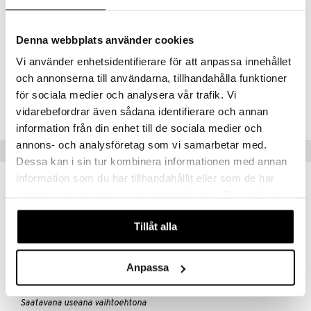
B6-vitamiini 1,4 mg (100%)
B12-vitamiini 5 µg (200%)
Biotiini 100 µg (200%)
Denna webbplats använder cookies
Niasiini 16 mg NE (100%)
Saantisuositus = Päivittäinen saantisuositus
Vi använder enhetsidentifierare för att anpassa innehållet
och annonserna till användarna, tillhandahålla funktioner
Tuotenumero
för sociala medier och analysera vår trafik. Vi
ABEBE-JF-60
vidarebefordrar även sådana identifierare och annan
information från din enhet till de sociala medier och
annons- och analysföretag som vi samarbetar med.
Suositut tuotteet
Dessa kan i sin tur kombinera informationen med annan
information som du har tillhandahållit eller som de har
uutuus
samlat in när du har använt deras tjänster. Du godkänner
våra cookies vid fortsatt användande av vår webbplats.
Tillåt alla
Anpassa
Saatavana useana vaihtoehtona