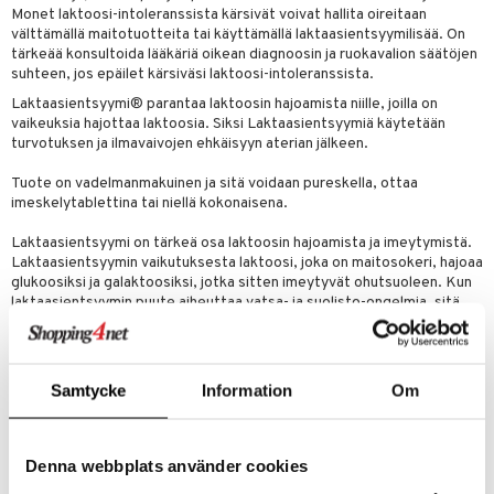
Monet laktoosi-intoleranssista kärsivät voivat hallita oireitaan
välttämällä maitotuotteita tai käyttämällä laktaasientsyymilisää. On
ium
tärkeää konsultoida lääkäriä oikean diagnoosin ja ruokavalion säätöjen
suhteen, jos epäilet kärsiväsi laktoosi-intoleranssista.
tamiinit
Laktaasientsyymi® parantaa laktoosin hajoamista niille, joilla on
vaikeuksia hajottaa laktoosia. Siksi Laktaasientsyymiä käytetään
turvotuksen ja ilmavaivojen ehkäisyyn aterian jälkeen.
Tuote on vadelmanmakuinen ja sitä voidaan pureskella, ottaa
imeskelytablettina tai niellä kokonaisena.
Laktaasientsyymi on tärkeä osa laktoosin hajoamista ja imeytymistä.
Laktaasientsyymin vaikutuksesta laktoosi, joka on maitosokeri, hajoaa
glukoosiksi ja galaktoosiksi, jotka sitten imeytyvät ohutsuoleen. Kun
laktaasientsyymin puute aiheuttaa vatsa- ja suolisto-ongelmia, sitä
kutsutaan laktoosi-intoleranssiksi.
Yhden purutabletin kyky hajottaa laktoosia on noin 15 grammaa.
Esimerkiksi lasillisessa maitoa (2 desilitraa) on noin 10 grammaa
Samtycke
Information
Om
laktoosia. Joten Laktaasientsyymi-tablettien määrä vaihtelee sen
mukaan, kuinka paljon laktoosia ruoassa on ja henkilökohtainen
laktoosinsietokyky. Ensimmäisellä kerralla suositellaan ottamaan 1-2
purutablettia, ja ajan myötä opit tarkalleen kuinka paljon tarvitset
Denna webbplats använder cookies
voidaksesi nauttia maitotuotteista ilman vaivoja.