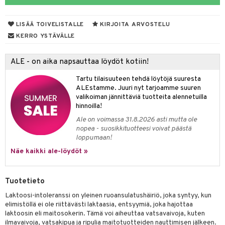
talovoiteet
mmastahnat
 Suolisto
asapaino
LISÄÄ TOIVELISTALLE
KIRJOITA ARVOSTELU
masväliharjat
uoto
kamat
KERRO YSTÄVÄLLE
paiden hoito
nit & Mineraalit
us
ALE - on aika napsauttaa löydöt kotiin!
hyvinvointi
Tartu tilaisuuteen tehdä löytöjä suuresta
kat
kyys ruoalle
ALEstamme. Juuri nyt tarjoamme suuren
valikoiman jännittäviä tuotteita alennetuilla
visukat
toori-intoleranssi
hinnoilla!
Ale on voimassa 31.8.2026 asti mutta ole
vittäin
isukat
inen & Kuume
nopea - suosikkituotteesi voivat päästä
loppumaan!
t & Mineraalit
kipu & Käheys
Näe kaikki ale-löydöt »
& K
spalvelu
memittarit
iinit
Tuotetieto
ksiä & vastauksia
va nenä
iinit
Laktoosi-intoleranssi on yleinen ruoansulatushäiriö, joka syntyy, kun
tuotetta
elimistöllä ei ole riittävästi laktaasia, entsyymiä, joka hajottaa
än vuoto & tukkoisuus
m
laktoosin eli maitosokerin. Tämä voi aiheuttaa vatsavaivoja, kuten
 verkkokaupasta
ilmavaivoja, vatsakipua ja ripulia maitotuotteiden nauttimisen jälkeen.