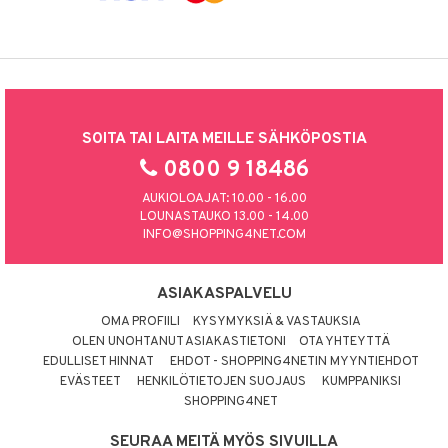
SOITA TAI LAITA MEILLE SÄHKÖPOSTIA
0800 9 18486
AUKIOLOAJAT: 10.00 - 16.00
LOUNASTAUKO 13.00 - 14.00
INFO@SHOPPING4NET.COM
ASIAKASPALVELU
OMA PROFIILI
KYSYMYKSIÄ & VASTAUKSIA
OLEN UNOHTANUT ASIAKASTIETONI
OTA YHTEYTTÄ
EDULLISET HINNAT
EHDOT - SHOPPING4NETIN MYYNTIEHDOT
EVÄSTEET
HENKILÖTIETOJEN SUOJAUS
KUMPPANIKSI
SHOPPING4NET
SEURAA MEITÄ MYÖS SIVUILLA