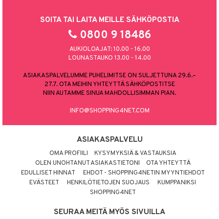
SOITA TAI LAITA MEILLE SÄHKÖPOSTIA
0800 9 18486
AUKIOLOAJAT: 10.00 - 16.00
LOUNASTAUKO 13.00 - 14.00
ASIAKASPALVELUMME PUHELIMITSE ON SULJETTUNA 29.6.–
27.7. OTA MEIHIN YHTEYTTÄ SÄHKÖPOSTITSE
NIIN AUTAMME SINUA MAHDOLLISIMMAN PIAN.
INFO@SHOPPING4NET.COM
ASIAKASPALVELU
OMA PROFIILI
KYSYMYKSIÄ & VASTAUKSIA
OLEN UNOHTANUT ASIAKASTIETONI
OTA YHTEYTTÄ
EDULLISET HINNAT
EHDOT - SHOPPING4NETIN MYYNTIEHDOT
EVÄSTEET
HENKILÖTIETOJEN SUOJAUS
KUMPPANIKSI
SHOPPING4NET
SEURAA MEITÄ MYÖS SIVUILLA