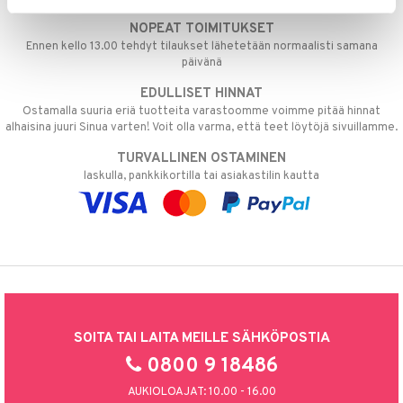
NOPEAT TOIMITUKSET
Ennen kello 13.00 tehdyt tilaukset lähetetään normaalisti samana
päivänä
EDULLISET HINNAT
Ostamalla suuria eriä tuotteita varastoomme voimme pitää hinnat
alhaisina juuri Sinua varten! Voit olla varma, että teet löytöjä sivuillamme.
TURVALLINEN OSTAMINEN
laskulla, pankkikortilla tai asiakastilin kautta
SOITA TAI LAITA MEILLE SÄHKÖPOSTIA
0800 9 18486
AUKIOLOAJAT: 10.00 - 16.00