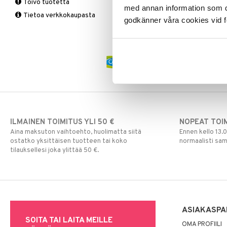
Vitamiinit & Mineraalit
Toivo tuotetta
tukkoisuus
Tukisukat
Yliherkkyys ruoalle
Kromi
med annan information som du 
Tietoa verkkokaupasta
Magnesium
Polvisukat
Laktoori-intoleranssi
godkänner våra cookies vid f
Multivitamiinit
Tukisukat
Päivittäin
Muut
Rauta
Seleeni
Sinkki
ILMAINEN TOIMITUS YLI 50 €
NOPEAT TOI
Aina maksuton vaihtoehto, huolimatta siitä
Ennen kello 13.
ostatko yksittäisen tuotteen tai koko
normaalisti sa
tilauksellesi joka ylittää 50 €.
ASIAKASPA
SOITA TAI LAITA MEILLE
OMA PROFIILI