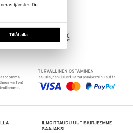
 deras tjänster. Du
Tillåt alla
TURVALLINEN OSTAMINEN
varastoomme
laskulla, pankkikortilla tai asiakastilin kautta
 Sinua varten!
sivuillamme.
ILLA
ILMOITTAUDU UUTISKIRJEEMME
SAAJAKSI