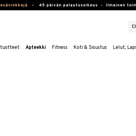
kesävinkkejä
-
45 päivän palautusoikeus -
Ilmainen toim
stuotteet
Apteekki
Fitness
Koti & Sisustus
Lelut, Lap