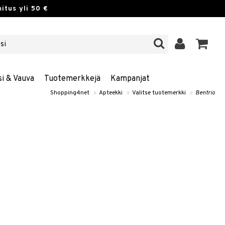
itus yli 50 €
si & Vauva
Tuotemerkkejä
Kampanjat
Shopping4net
»
Apteekki
»
Valitse tuotemerkki
»
Bentrio