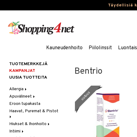
Täydellisiä 
Kauneudenhoito
Piilolinssit
Luontai
TUOTEMERKKEJÄ
Bentrio
KAMPANJAT
UUSIA TUOTTEITA
Allergia
uutuus
Apuvälineet
Nenäsuihkeet
Eroon tupakasta
Silmätipat
Hygienia
Haavat, Puremat & Pistot
Kävely & Seisominen
Kylpy / WC
Hiukset & Ihonhoito
Ensiapu
Saa kiinni & Ylety
Intiimi
Haavat
Erityistuotteet