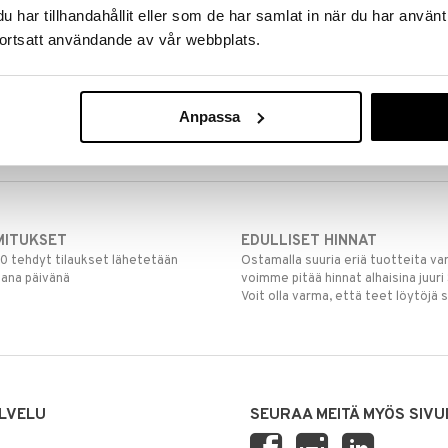
har tillhandahållit eller som de har samlat in när du har använt
ortsatt användande av vår webbplats.
Anpassa
MITUKSET
EDULLISET HINNAT
00 tehdyt tilaukset lähetetään
Ostamalla suuria eriä tuotteita 
mana päivänä
voimme pitää hinnat alhaisina juuri
Voit olla varma, että teet löytöjä 
LVELU
SEURAA MEITÄ MYÖS SIVU