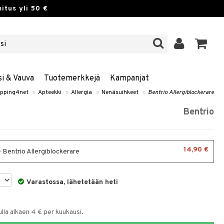
itus yli 50 €
si & Vauva
Tuotemerkkejä
Kampanjat
pping4net
»
Apteekki
»
Allergia
»
Nenäsuihkeet
»
Bentrio Allergiblockerare
Bentrio
14,90 €
- Bentrio Allergiblockerare
Varastossa, lähetetään heti
la alkaen 4 € per kuukausi.