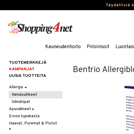
Täydellisiä 
Kauneudenhoito
Piilolinssit
Luontai
TUOTEMERKKEJÄ
Bentrio Allergib
KAMPANJAT
UUSIA TUOTTEITA
Allergia
Nenäsuihkeet
Silmätipat
Apuvälineet
Eroon tupakasta
Hygienia
Haavat, Puremat & Pistot
Kävely & Seisominen
Kylpy / WC