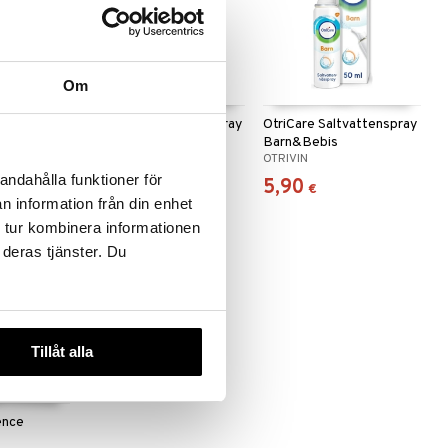
Om
urell
OtriCare Saltvattenspray
OtriCare Saltvattenspray
med Aloe Vera
Barn&Bebis
OTRIVIN
OTRIVIN
andahålla funktioner för
5,90
5,90
€
€
n information från din enhet
 tur kombinera informationen
 deras tjänster. Du
Tillåt alla
ence