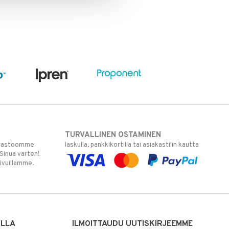
TURVALLINEN OSTAMINEN
varastoomme
laskulla, pankkikortilla tai asiakastilin kautta
 Sinua varten!
sivuillamme.
ILLA
ILMOITTAUDU UUTISKIRJEEMME