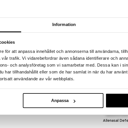
massa 31.8.2026 asti mutta ole nopea -
otteesi voivat päästä loppumaan!
i ale-löydöt »
Information
Renässans Nat
at suojaavan esteen ilmassa olevia allergeeneja,
nässpray
cookies
vastaan. Ne vangitsevat hengitetyt allergeenit.
RENÄSSANS
limakalvon luonnollista toimintaa. Vaikuttavat
e för att anpassa innehållet och annonserna till användarna, tillh
4,89
€
vår trafik. Vi vidarebefordrar även sådana identifierare och anna
ässä tai tarpeen mukaan (enintään 8 suihketta per
nnons- och analysföretag som vi samarbetar med. Dessa kan i sin
peräkkäisen päivän ajan.
har tillhandahållit eller som de har samlat in när du har använt
ortsatt användande av vår webbplats.
oitettu dekanoyyli ja oktaanoyyli (MIGLYOL® 812 N),
yseryylimonopalmitostearaatti ja dipalmitostearaatti
 ksantaanikumi, dinatrium-EDTA, mannitoli, butyloitu
Anpassa
Allenasal Def