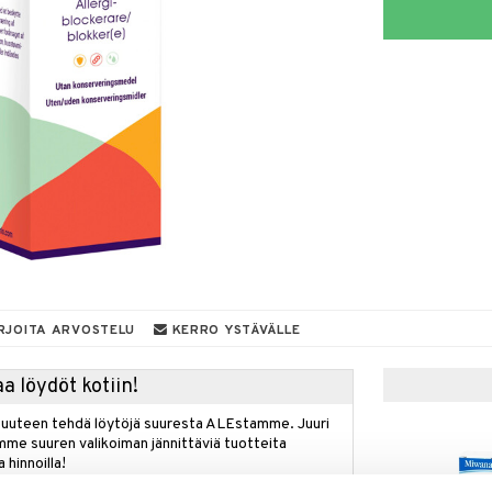
RJOITA ARVOSTELU
KERRO YSTÄVÄLLE
a löydöt kotiin!
isuuteen tehdä löytöjä suuresta ALEstamme. Juuri
mme suuren valikoiman jännittäviä tuotteita
a hinnoilla!