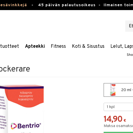
kesävinkkejä
-
45 päivän palautusoikeus -
Ilmainen toim
stuotteet
Apteekki
Fitness
Koti & Sisustus
Lelut, Lap
Sho
lockerare
20 ml 
14,90
€
Maksa osamaksul