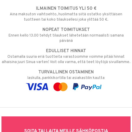
ILMAINEN TOIMITUS YLI 50 €
Aina maksuton vaihtoehto, huolimatta siitä ostatko yksittäisen
tuotteen tai koko tilauksellesi joka ylittää 50 €.
NOPEAT TOIMITUKSET
Ennen kello 13.00 tehdyt tilaukset lähetetään normaalisti samana
päivänä
EDULLISET HINNAT
Ostamalla suuria eriä tuotteita varastoomme voimme pitää hinnat
alhaisina juuri Sinua varten! Voit olla varma, että teet löytöjä sivuillamme.
TURVALLINEN OSTAMINEN
laskulla, pankkikortilla tai asiakastilin kautta
SOITA TAI LAITA MEILLE SÄHKÖPOSTIA