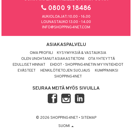
0800 9 18486
AUKIOLOAJAT: 10.00 - 16.00
LOUNASTAUKO 13.00 - 14.00
INFO@SHOPPING4NET.COM
ASIAKASPALVELU
OMA PROFIILI
KYSYMYKSIÄ & VASTAUKSIA
OLEN UNOHTANUT ASIAKASTIETONI
OTA YHTEYTTÄ
EDULLISET HINNAT
EHDOT - SHOPPING4NETIN MYYNTIEHDOT
EVÄSTEET
HENKILÖTIETOJEN SUOJAUS
KUMPPANIKSI
SHOPPING4NET
SEURAA MEITÄ MYÖS SIVUILLA
© 2026 SHOPPING4NET
•
SITEMAP
SUOMI