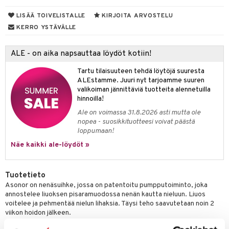
talovoiteet
mmastahnat
LISÄÄ TOIVELISTALLE
KIRJOITA ARVOSTELU
 Suolisto
asapaino
& K
spalvelu
KERRO YSTÄVÄLLE
masväliharjat
memittarit
uoto
kamat
iinit
ksiä & vastauksia
paiden hoito
va nenä
nit & Mineraalit
us
iinit
ALE - on aika napsauttaa löydöt kotiin!
tuotetta
än vuoto & tukkoisuus
hyvinvointi
m
Tartu tilaisuuteen tehdä löytöjä suuresta
 verkkokaupasta
ALEstamme. Juuri nyt tarjoamme suuren
kat
kyys ruoalle
valikoiman jännittäviä tuotteita alennetuilla
hinnoilla!
visukat
toori-intoleranssi
ium
Ale on voimassa 31.8.2026 asti mutta ole
nopea - suosikkituotteesi voivat päästä
vittäin
isukat
tamiinit
loppumaan!
Näe kaikki ale-löydöt »
Tuotetieto
Asonor on nenäsuihke, jossa on patentoitu pumpputoiminto, joka
annostelee liuoksen pisaramuodossa nenän kautta nieluun. Liuos
voitelee ja pehmentää nielun lihaksia. Täysi teho saavutetaan noin 2
viikon hoidon jälkeen.
Annostus