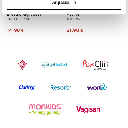
Anpassa
Saatavana useana vaihtoehtona
Breathe Right 30st
Asonor
BREATHE RIGHT
ASONOR
14,90
21,90
€
€