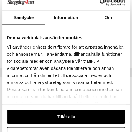
4-6 pumppua kumpaankin sieraimeen ennen nukkumaanmenoa. Liuos
tulisi tuntua kurkussa.
Samtycke
Information
Om
Ainesosat
ASONOR® Sisältää: Natriumkloridi, glyseroli, polysorbaatti 80,
edetaattinatrium, kaliumsorbaatti, HPW.
Denna webbplats använder cookies
Tuotenumero
Vi använder enhetsidentifierare för att anpassa innehållet
och annonserna till användarna, tillhandahålla funktioner
AA006-30-30
för sociala medier och analysera vår trafik. Vi
vidarebefordrar även sådana identifierare och annan
Suositut tuotteet
information från din enhet till de sociala medier och
annons- och analysföretag som vi samarbetar med.
Dessa kan i sin tur kombinera informationen med annan
information som du har tillhandahållit eller som de har
samlat in när du har använt deras tjänster. Du godkänner
våra cookies vid fortsatt användande av vår webbplats.
Tillåt alla