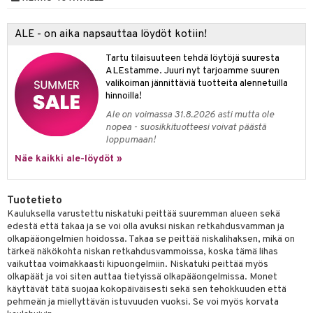
än vuoto & tukkoisuus
hyvinvointi
m
 verkkokaupasta
kyys ruoalle
ALE - on aika napsauttaa löydöt kotiin!
toori-intoleranssi
ium
Tartu tilaisuuteen tehdä löytöjä suuresta
ALEstamme. Juuri nyt tarjoamme suuren
tamiinit
valikoiman jännittäviä tuotteita alennetuilla
hinnoilla!
Ale on voimassa 31.8.2026 asti mutta ole
nopea - suosikkituotteesi voivat päästä
loppumaan!
Näe kaikki ale-löydöt »
Tuotetieto
Kauluksella varustettu niskatuki peittää suuremman alueen sekä
edestä että takaa ja se voi olla avuksi niskan retkahdusvamman ja
olkapääongelmien hoidossa. Takaa se peittää niskalihaksen, mikä on
tärkeä näkökohta niskan retkahdusvammoissa, koska tämä lihas
vaikuttaa voimakkaasti kipuongelmiin. Niskatuki peittää myös
olkapäät ja voi siten auttaa tietyissä olkapääongelmissa. Monet
käyttävät tätä suojaa kokopäiväisesti sekä sen tehokkuuden että
pehmeän ja miellyttävän istuvuuden vuoksi. Se voi myös korvata