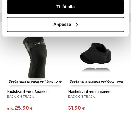
våra cookies vid fortsatt användande av vår webbplats.
Tillåt alla
Vinkkejä sinulle
Anpassa
Saatavana useana vaihtoehtona
Saatavana useana vaihtoehtona
Knäskydd med Spänne
Nackskydd med spänne
BACK ON TRACK
BACK ON TRACK
25,90
31,90
alk.
€
€