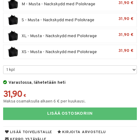
31,90 €
M - Musta - Nackskydd med Polokrage
talovoiteet
mmastahnat
 Suolisto
31,90 €
masväliharjat
S - Musta - Nackskydd med Polokrage
uoto
paiden hoito
nit & Mineraalit
31,90 €
XL - Musta - Nackskydd med Polokrage
31,90 €
XS - Musta - Nackskydd med Polokrage
kat
visukat
udet
vittäin
isukat
Suolisto
Varastossa, lähetetään heti
inen & Kuume
vat
31,90
€
t & Mineraalit
ys
kipu & Käheys
Maksa osamaksulla alkaen 6 € per kuukausi.
asapaino
& K
spalvelu
LISÄÄ OSTOSKORIIN
memittarit
kamat
iinit
ksiä & vastauksia
va nenä
us
iinit
LISÄÄ TOIVELISTALLE
KIRJOITA ARVOSTELU
tuotetta
KERRO YSTÄVÄLLE