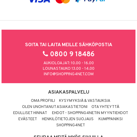
SOITA TAI LAITA MEILLE SÄHKÖPOSTIA
0800 9 18486
AUKIOLOAJAT: 10.00 - 16.00
LOUNASTAUKO 13.00 - 14.00
INFO@SHOPPING4NET.COM
ASIAKASPALVELU
OMA PROFIILI
KYSYMYKSIÄ & VASTAUKSIA
OLEN UNOHTANUT ASIAKASTIETONI
OTA YHTEYTTÄ
EDULLISET HINNAT
EHDOT - SHOPPING4NETIN MYYNTIEHDOT
EVÄSTEET
HENKILÖTIETOJEN SUOJAUS
KUMPPANIKSI
SHOPPING4NET