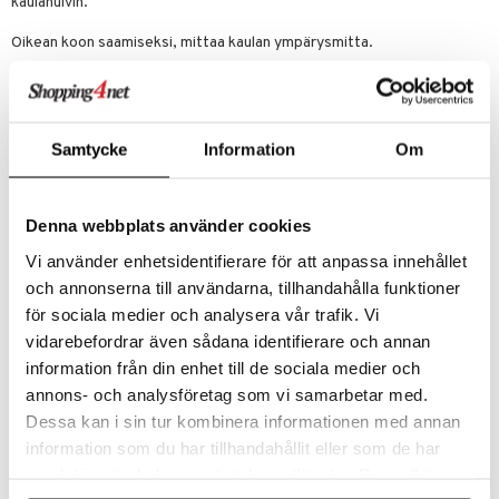
kaulahuivin.
Oikean koon saamiseksi, mittaa kaulan ympärysmitta.
Koko
Mitta
XSmall
33
Small
35
Medium
39
Samtycke
Information
Om
Large
43
XLarge
45
Denna webbplats använder cookies
Back on Trackin nivel- ja lihassuojat valmistetaan toiminnallisista
Vi använder enhetsidentifierare för att anpassa innehållet
tekstiileistä, joilla on lämmönheijastavia ominaisuuksia. Tekstiili on
synergia vanhasta kiinalaisesta kokemuksesta ja modernista
och annonserna till användarna, tillhandahålla funktioner
tieteellisestä tekstiiliteknologiasta. Polyesteri- tai
för sociala medier och analysera vår trafik. Vi
polypropeenilankojen valmistuksessa keramiikkahiukkaset sulatetaan
vidarebefordrar även sådana identifierare och annan
lankoihin. Keramiikkahiukkasten ominaisuus on, että kun ne
lämpenevät kehon lämmöstä, keramiikka säteilee lämpöä, joka osuu
information från din enhet till de sociala medier och
kehoon. Tällä tavoin heijastuva lämpö on pitkäaaltoista lämpösäteilyä,
annons- och analysföretag som vi samarbetar med.
joka vastaa pitkäaaltoista infrapunasäteilyä.
Dessa kan i sin tur kombinera informationen med annan
information som du har tillhandahållit eller som de har
Tuotenumero
samlat in när du har använt deras tjänster. Du godkänner
ANMP0-CJ-L-XX-SV