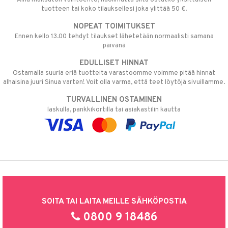
tuotteen tai koko tilauksellesi joka ylittää 50 €.
NOPEAT TOIMITUKSET
Ennen kello 13.00 tehdyt tilaukset lähetetään normaalisti samana
päivänä
EDULLISET HINNAT
Ostamalla suuria eriä tuotteita varastoomme voimme pitää hinnat
alhaisina juuri Sinua varten! Voit olla varma, että teet löytöjä sivuillamme.
TURVALLINEN OSTAMINEN
laskulla, pankkikortilla tai asiakastilin kautta
SOITA TAI LAITA MEILLE SÄHKÖPOSTIA
0800 9 18486