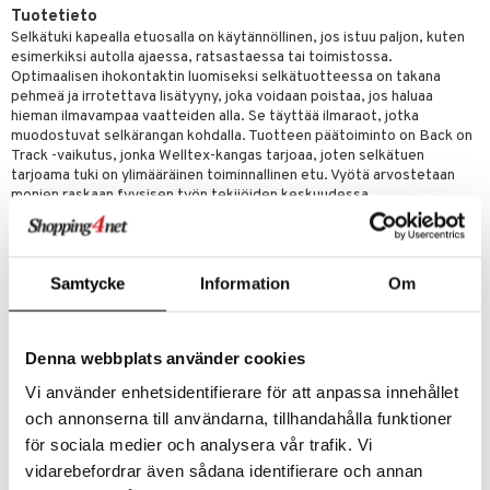
än vuoto & tukkoisuus
hyvinvointi
m
Tuotetieto
 verkkokaupasta
Selkätuki kapealla etuosalla on käytännöllinen, jos istuu paljon, kuten
kyys ruoalle
esimerkiksi autolla ajaessa, ratsastaessa tai toimistossa.
Optimaalisen ihokontaktin luomiseksi selkätuotteessa on takana
toori-intoleranssi
ium
pehmeä ja irrotettava lisätyyny, joka voidaan poistaa, jos haluaa
hieman ilmavampaa vaatteiden alla. Se täyttää ilmaraot, jotka
tamiinit
muodostuvat selkärangan kohdalla. Tuotteen päätoiminto on Back on
Track -vaikutus, jonka Welltex-kangas tarjoaa, joten selkätuen
tarjoama tuki on ylimääräinen toiminnallinen etu. Vyötä arvostetaan
monien raskaan fyysisen työn tekijöiden keskuudessa.
Oikean koon saamiseksi mittaa vyötärönympärys.
Koko
Mitta
Samtycke
Information
Om
Small
65-95 cm
Medium
85-115 cm
Large
100-130 cm
Denna webbplats använder cookies
Back on Trackin nivel- ja lihassuojat valmistetaan kaikki toiminnallisista
Vi använder enhetsidentifierare för att anpassa innehållet
tekstiileistä, joilla on lämmönheijastavat ominaisuudet. Tekstiili on
och annonserna till användarna, tillhandahålla funktioner
synergia vanhan kiinalaisen kokemuksen ja modernin tieteellisen
för sociala medier och analysera vår trafik. Vi
tekstiiliteknologian välillä. Polyesteri- tai polypropeenilankojen
valmistuksessa keramiikka-hiukkaset sulatetaan lankoihin.
vidarebefordrar även sådana identifierare och annan
Keramiikkahiukkasten ominaisuus on, että kun ne lämpenevät kehon