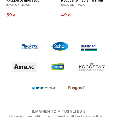
Ryggbälte med stöd
Ryggbälte med Smal Front
BACK ON TRACK
BACK ON TRACK
59
49
€
€
ILMAINEN TOIMITUS YLI 50 €
Aina maksuton vaihtoehto, huolimatta siitä ostatko yksittäisen