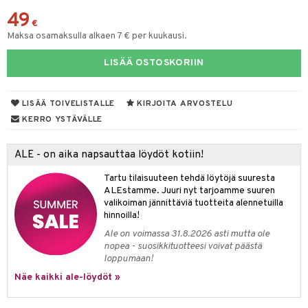
49
talovoiteet
mmastahnat
 Suolisto
€
Maksa osamaksulla alkaen 7 € per kuukausi.
masväliharjat
uoto
LISÄÄ OSTOSKORIIN
paiden hoito
nit & Mineraalit
LISÄÄ TOIVELISTALLE
KIRJOITA ARVOSTELU
kat
KERRO YSTÄVÄLLE
visukat
udet
ALE - on aika napsauttaa löydöt kotiin!
vittäin
isukat
Suolisto
Tartu tilaisuuteen tehdä löytöjä suuresta
ALEstamme. Juuri nyt tarjoamme suuren
inen & Kuume
vat
valikoiman jännittäviä tuotteita alennetuilla
hinnoilla!
t & Mineraalit
ys
kipu & Käheys
Ale on voimassa 31.8.2026 asti mutta ole
asapaino
& K
nopea - suosikkituotteesi voivat päästä
spalvelu
loppumaan!
memittarit
kamat
iinit
ksiä & vastauksia
Näe kaikki ale-löydöt »
va nenä
us
iinit
tuotetta