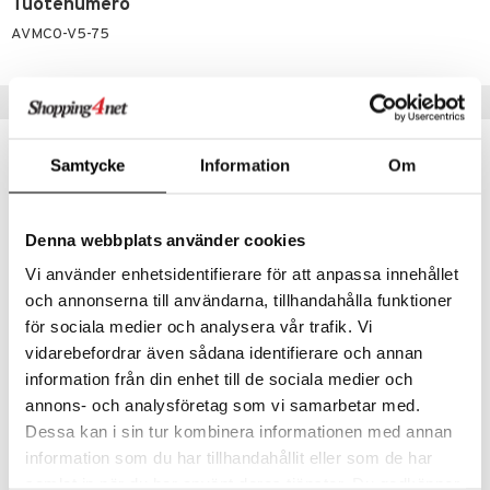
Tuotenumero
AVMC0-V5-75
Suositut tuotteet
-29%
-14%
Samtycke
Information
Om
Denna webbplats använder cookies
Vi använder enhetsidentifierare för att anpassa innehållet
och annonserna till användarna, tillhandahålla funktioner
för sociala medier och analysera vår trafik. Vi
vidarebefordrar även sådana identifierare och annan
information från din enhet till de sociala medier och
GUM Paroex Munskölj 0,12%
Parodontax Active Gum Health
GUM
PARODONTAX
annons- och analysföretag som vi samarbetar med.
Dessa kan i sin tur kombinera informationen med annan
4,90
5,90
6,90
6,90
€
(
€
)
€
(
€
)
information som du har tillhandahållit eller som de har
samlat in när du har använt deras tjänster. Du godkänner