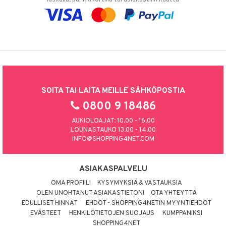
SOITA TAI LAITA MEILLE SÄHKÖPOSTIA
0800 9 18486
AUKIOLOAJAT: 10.00 - 16.00
LOUNASTAUKO 13.00 - 14.00
INFO@SHOPPING4NET.COM
ASIAKASPALVELU
OMA PROFIILI
KYSYMYKSIÄ & VASTAUKSIA
OLEN UNOHTANUT ASIAKASTIETONI
OTA YHTEYTTÄ
EDULLISET HINNAT
EHDOT - SHOPPING4NETIN MYYNTIEHDOT
EVÄSTEET
HENKILÖTIETOJEN SUOJAUS
KUMPPANIKSI
SHOPPING4NET