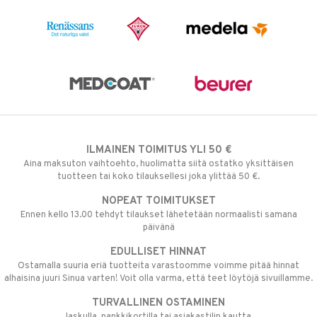
ILMAINEN TOIMITUS YLI 50 €
Aina maksuton vaihtoehto, huolimatta siitä ostatko yksittäisen
tuotteen tai koko tilauksellesi joka ylittää 50 €.
NOPEAT TOIMITUKSET
Ennen kello 13.00 tehdyt tilaukset lähetetään normaalisti samana
päivänä
EDULLISET HINNAT
Ostamalla suuria eriä tuotteita varastoomme voimme pitää hinnat
alhaisina juuri Sinua varten! Voit olla varma, että teet löytöjä sivuillamme.
TURVALLINEN OSTAMINEN
laskulla, pankkikortilla tai asiakastilin kautta