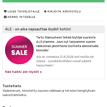
udet
pää
talovoiteet
mmastahnat
 Suolisto
Suolisto
tuminen
LISÄÄ TOIVELISTALLE
KIRJOITA ARVOSTELU
masväliharjat
uoto
inen & Kuume
vat
KERRO YSTÄVÄLLE
paiden hoito
nit & Mineraalit
t & Mineraalit
ys
kipu & Käheys
ALE - on aika napsauttaa löydöt kotiin!
asapaino
& K
spalvelu
Tartu tilaisuuteen tehdä löytöjä suuresta
memittarit
kamat
iinit
ALEstamme. Juuri nyt tarjoamme suuren
ksiä & vastauksia
valikoiman jännittäviä tuotteita alennetuilla
va nenä
us
iinit
hinnoilla!
tuotetta
Ale on voimassa 31.8.2026 asti mutta ole
än vuoto & tukkoisuus
hyvinvointi
m
nopea - suosikkituotteesi voivat päästä
 verkkokaupasta
loppumaan!
kat
kyys ruoalle
Näe kaikki ale-löydöt »
visukat
toori-intoleranssi
ium
vittäin
isukat
tamiinit
Tuotetieto
Vademecum, tiivistetty suuvesi raikkaan ja terveen hengityksen
saavuttamiseksi.