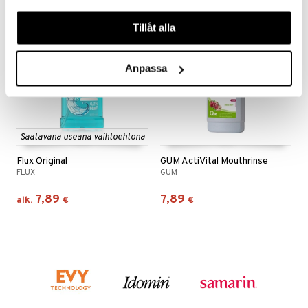
våra cookies vid fortsatt användande av vår webbplats.
Tillåt alla
Anpassa
Saatavana useana vaihtoehtona
Flux Original
GUM ActiVital Mouthrinse
FLUX
GUM
7,89
7,89
alk.
€
€