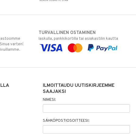
TURVALLINEN OSTAMINEN
varastoomme
laskulla, pankkikortilla tai asiakastilin kautta
 Sinua varten!
sivuillamme.
ILLA
ILMOITTAUDU UUTISKIRJEEMME
SAAJAKSI
NIMESI:
SÄHKÖPOSTIOSOITTEESI: