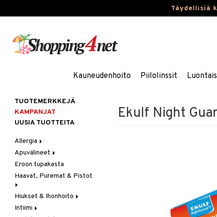
Täydellisiä 
Kauneudenhoito
Piilolinssit
Luontai
TUOTEMERKKEJÄ
Ekulf Night Gua
KAMPANJAT
UUSIA TUOTTEITA
Allergia
Apuvälineet
Nenäsuihkeet
Eroon tupakasta
Silmätipat
Hygienia
Haavat, Puremat & Pistot
Kävely & Seisominen
Kylpy / WC
Hiukset & Ihonhoito
Ensiapu
Saa kiinni & Ylety
Intiimi
Haavat
Erityistuotteet