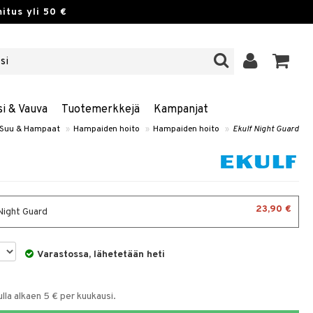
itus yli 50 €
si & Vauva
Tuotemerkkejä
Kampanjat
Suu & Hampaat
»
Hampaiden hoito
»
Hampaiden hoito
»
Ekulf Night Guard
23,90 €
Night Guard
Varastossa, lähetetään heti
la alkaen 5 € per kuukausi.