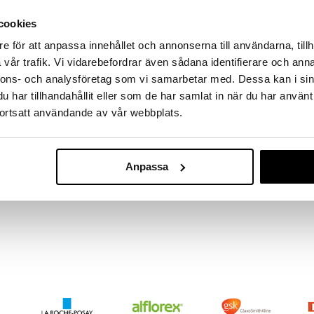
massa 31.8.2026 asti mutta ole nopea -
otteesi voivat päästä loppumaan!
cookies
i ale-löydöt »
e för att anpassa innehållet och annonserna till användarna, tillh
vår trafik. Vi vidarebefordrar även sådana identifierare och anna
nnons- och analysföretag som vi samarbetar med. Dessa kan i sin
Ekulf Fuktisar
o, jota käytetään yöllä suojana hampaiden
har tillhandahållit eller som de har samlat in när du har använt
ää vaurioita hampaisiin ja parantaa unen laatua, sillä
EKULF
ortsatt användande av vår webbplats.
avuutta, jotka voivat liittyä hampaiden
5,90
ossa on pehmeä muovattava osa ylhäällä ja kova
€
lä muotoutuu hampaiden ympärille ja ehkäisee
ja estää kiskon läpi puremisen. CE-merkitty.
Anpassa
ULF NightGuard toimitetaan pakkauksessa, joka
jeet.