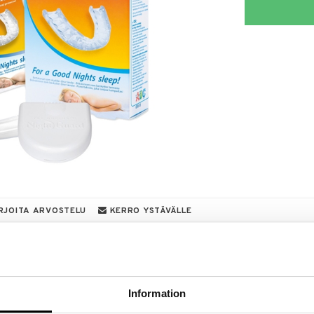
RJOITA ARVOSTELU
KERRO YSTÄVÄLLE
a löydöt kotiin!
isuuteen tehdä löytöjä suuresta ALEstamme. Juuri
mme suuren valikoiman jännittäviä tuotteita
Information
a hinnoilla!