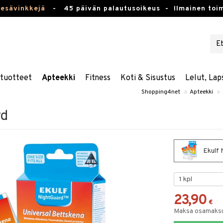
kesävinkkejä
-
45 päivän palautusoikeus -
Ilmainen toim
stuotteet
Apteekki
Fitness
Koti & Sisustus
Lelut, Lap
Shopping4net
»
Apteekki
»
rd
Ekulf 
23,90
€
Maksa osamaksul