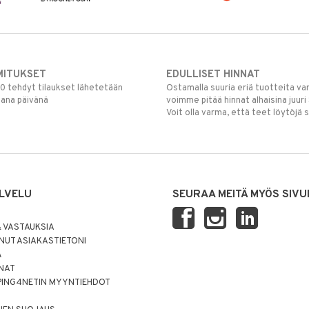
MITUKSET
EDULLISET HINNAT
00 tehdyt tilaukset lähetetään
Ostamalla suuria eriä tuotteita 
mana päivänä
voimme pitää hinnat alhaisina juuri
Voit olla varma, että teet löytöjä 
LVELU
SEURAA MEITÄ MYÖS SIVU
 VASTAUKSIA
UT ASIAKASTIETONI
Ä
NNAT
PING4NETIN MYYNTIEHDOT