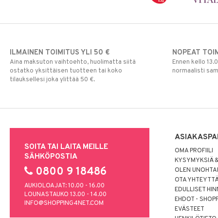
ILMAINEN TOIMITUS YLI 50 €
NOPEAT TOI
Aina maksuton vaihtoehto, huolimatta siitä
Ennen kello 13.
ostatko yksittäisen tuotteen tai koko
normaalisti sa
tilauksellesi joka ylittää 50 €.
ASIAKASPA
SOITA TAI LAITA MEILLE
OMA PROFIILI
SÄHKÖPOSTIA
KYSYMYKSIÄ &
0800 9 18486
OLEN UNOHTAN
OTA YHTEYTT
AUKIOLOAJAT: 10.00 - 16.00
EDULLISET HI
LOUNASTAUKO 13.00 - 14.00
EHDOT - SHOP
INFO@SHOPPING4NET.COM
EVÄSTEET