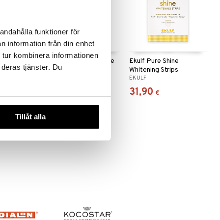
andahålla funktioner för
n information från din enhet
 tur kombinera informationen
 Apple
Ekulf Fuktisar Liquorice
Ekulf Pure Shine
 deras tjänster. Du
Whitening Strips
EKULF
EKULF
5,90
31,90
€
€
Tillåt alla