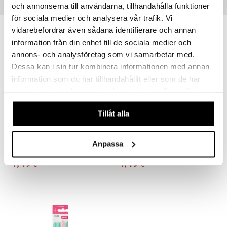
och annonserna till användarna, tillhandahålla funktioner
Vinkkejä sinulle
för sociala medier och analysera vår trafik. Vi
vidarebefordrar även sådana identifierare och annan
information från din enhet till de sociala medier och
annons- och analysföretag som vi samarbetar med.
Dessa kan i sin tur kombinera informationen med annan
information som du har tillhandahållit eller som de har
samlat in när du har använt deras tjänster. Du godkänner
våra cookies vid fortsatt användande av vår webbplats.
Tillåt alla
GUM SensiVital+ Mouthrinse
GUM SensiVital+ Toothpaste
Anpassa
GUM
GUM
7,49
4,49
€
€