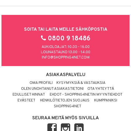
SOITA TAI LAITA MEILLE SÄHKÖPOSTIA
0800 9 18486
AUKIOLOAJAT: 10.00 - 16.00
LOUNASTAUKO 13.00 - 14.00
INFO@SHOPPING4NET.COM
ASIAKASPALVELU
OMA PROFIILI
KYSYMYKSIÄ & VASTAUKSIA
OLEN UNOHTANUT ASIAKASTIETONI
OTA YHTEYTTÄ
EDULLISET HINNAT
EHDOT - SHOPPING4NETIN MYYNTIEHDOT
EVÄSTEET
HENKILÖTIETOJEN SUOJAUS
KUMPPANIKSI
SHOPPING4NET
SEURAA MEITÄ MYÖS SIVUILLA