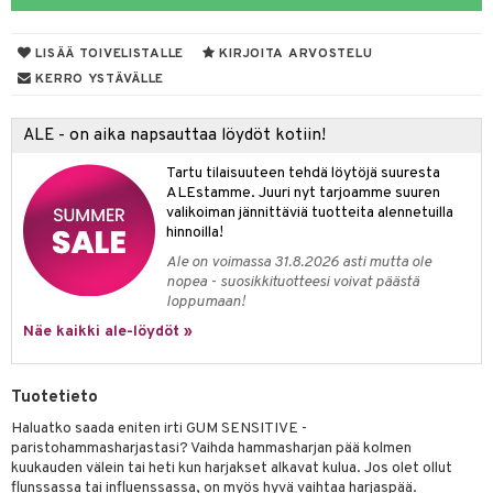
talovoiteet
mmastahnat
 Suolisto
LISÄÄ TOIVELISTALLE
KIRJOITA ARVOSTELU
masväliharjat
uoto
KERRO YSTÄVÄLLE
paiden hoito
nit & Mineraalit
ALE - on aika napsauttaa löydöt kotiin!
 & Suihkeet
Tartu tilaisuuteen tehdä löytöjä suuresta
uoja
ALEstamme. Juuri nyt tarjoamme suuren
valikoiman jännittäviä tuotteita alennetuilla
udet
pää
hinnoilla!
Ale on voimassa 31.8.2026 asti mutta ole
Suolisto
tuminen
nopea - suosikkituotteesi voivat päästä
loppumaan!
inen & Kuume
vat
Näe kaikki ale-löydöt »
t & Mineraalit
ys
kipu & Käheys
asapaino
& K
spalvelu
Tuotetieto
memittarit
kamat
iinit
Haluatko saada eniten irti GUM SENSITIVE -
ksiä & vastauksia
paristohammasharjastasi? Vaihda hammasharjan pää kolmen
va nenä
us
iinit
kuukauden välein tai heti kun harjakset alkavat kulua. Jos olet ollut
tuotetta
flunssassa tai influenssassa, on myös hyvä vaihtaa harjaspää.