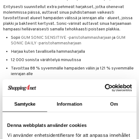
än vuoto & tukkoisuus
hyvinvointi
m
 verkkokaupasta
Erityisesti suunnitellut extra pehmeät harjakset, jotka ohenevat
kat
kyys ruoalle
molemmissa päissä, auttavat sinua puhdistamaan vaikeasti
tavoitettavat alueet hampaiden välissä ja ienrajan alla - alueet, joissa
visukat
toori-intoleranssi
ium
plakki ja bakteerit kertyvät. Sonic-värinät auttavat sinua harjaamaan
hampaasi hellävaraisesti samalla tehokkaasti poistaen plakkia.
vittäin
isukat
tamiinit
Sopii
GUM SONIC SENSITIVE -paristohammasharjaan
ja
GUM
SONIC DAILY -paristohammasharjaan
Harjaa kuten tavallisella hammasharjalla
12 000 sonista värähtelyä minuutissa
Tavoittaa 88 % syvemmälle hampaiden väliin ja 121 % syvemmälle
ienrajan alle
Tarjoaa extra pehmeän kokemuksen herkille hampaille ja ikenille
Helppo vaihtaa vähentääkseen muovijätettä
Samtycke
Information
Om
Tuotenumero
AGPS4-6O-2
Denna webbplats använder cookies
Vi använder enhetsidentifierare för att anpassa innehållet